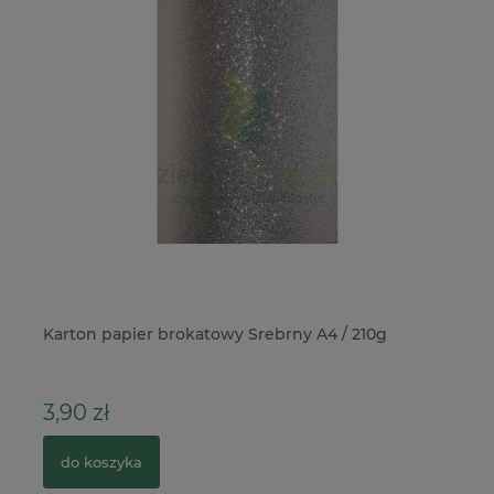
.
Karton papier brokatowy Srebrny A4 / 210g
Do
Wi
3,90 zł
3
do koszyka