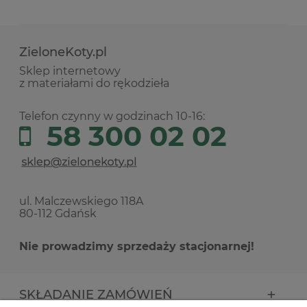
ZieloneKoty.pl
Sklep internetowy
z materiałami do rękodzieła
Telefon czynny w godzinach 10-16:
58 300 02 02
ul. Malczewskiego 118A
80-112 Gdańsk
Nie prowadzimy sprzedaży stacjonarnej!
SKŁADANIE ZAMÓWIEŃ