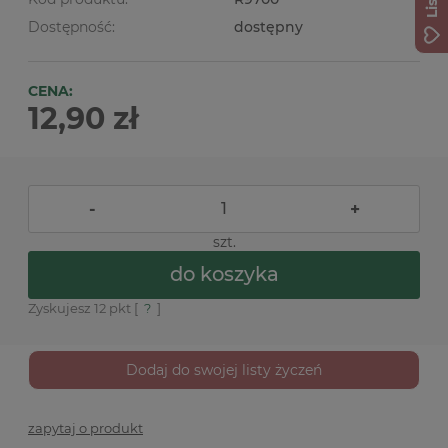
Dostępność:
dostępny
CENA:
12,90 zł
-
+
szt.
do koszyka
Zyskujesz
12
pkt [
?
]
Dodaj do swojej listy życzeń
zapytaj o produkt