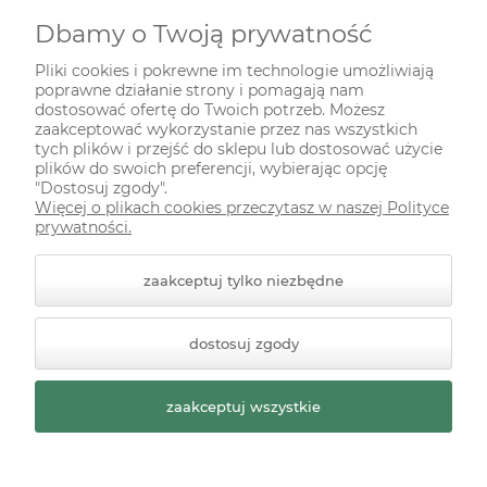
Dbamy o Twoją prywatność
INFORMACJE
Pliki cookies i pokrewne im technologie umożliwiają
poprawne działanie strony i pomagają nam
ODWIEDŹ NAS NA
dostosować ofertę do Twoich potrzeb. Możesz
zaakceptować wykorzystanie przez nas wszystkich
tych plików i przejść do sklepu lub dostosować użycie
plików do swoich preferencji, wybierając opcję
"Dostosuj zgody".
Więcej o plikach cookies przeczytasz w naszej Polityce
prywatności.
zaakceptuj tylko niezbędne
© 2026 zielonekoty.pl. Wszelkie prawa zastrzeżone.
dostosuj zgody
Styl graficzny ShopGadget.pl
Sklep internetowy Shoper
Premium
zaakceptuj wszystkie