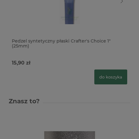
Pedzel syntetyczny płaski Crafter's Choice 1"
Pe
(25mm)
(1
15,90 zł
12
do koszyka
Znasz to?