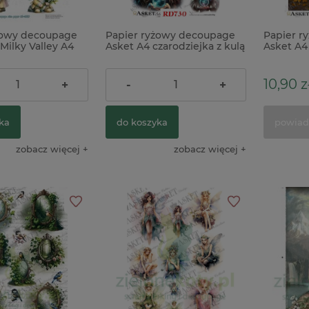
żowy decoupage
Papier ryżowy decoupage
Papier r
Milky Valley A4
Asket A4 czarodziejka z kulą
Asket A4 
onwaliami
boho x
10,90 zł
10,90 z
+
-
+
ka
do koszyka
powiad
zobacz więcej
zobacz więcej