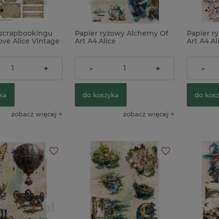
 scrapbookingu
Papier ryżowy Alchemy Of
Papier r
rka Kreatywna
Notes Vaessen Creative Art
Serwetka 33
ove Alice Vintage
Art A4 Alice
Art A4 Ali
2025 Ramka
Journal A5 / 240g / 48 kartek
(SLKO-001401
text polskie 1
do wycinania tagi
10,90 zł
10,90 z
+
-
+
-
26,00 zł
1,61 zł
49,90 zł
Cena regularna:
ka
do koszyka
do kos
do koszyka
do koszyka
zobacz więcej
zobacz więcej