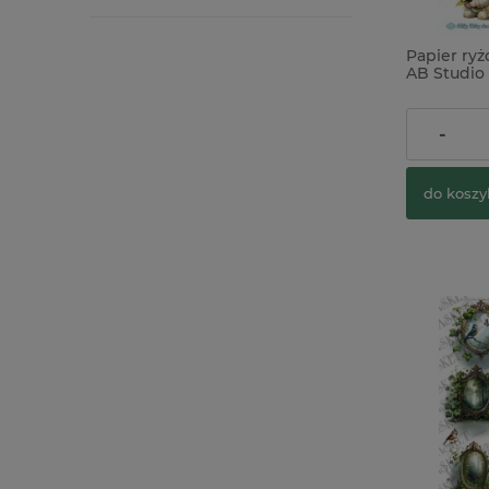
Papier ry
AB Studio 
gnomy z k
9,90 zł
-
do koszy