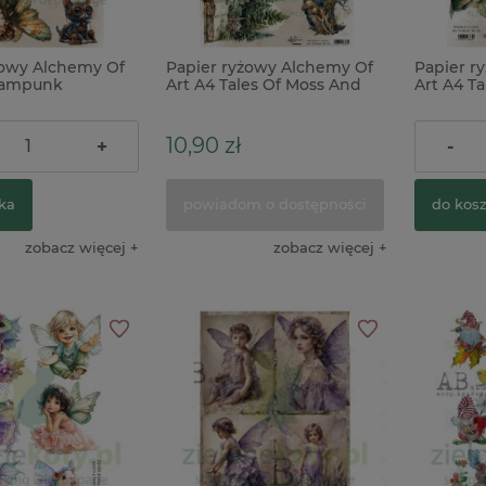
żowy Alchemy Of
Papier ryżowy Alchemy Of
Papier r
eampunk
Art A4 Tales Of Moss And
Art A4 T
Fern fantasy
Fern skr
10,90 zł
10,90 z
+
-
ka
powiadom o dostępności
do kos
zobacz więcej
zobacz więcej