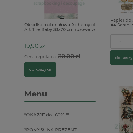
Papier do
wit Serce
Okładka materiałowa Alchemy of
Wycinanka tektu
A4 ScrapL
nia
Art The Baby 33x70 cm różowa w
Pracownia Ślub 
Tags with 
kropki
Gołębie
elementy 
4,90 zł
-
19,90 zł
4,90 zł
30,00 zł
Cena regularna:
do koszy
do koszyka
do koszyka
Menu
*OKAZJE do -60% !!!
*POMYSŁ NA PREZENT