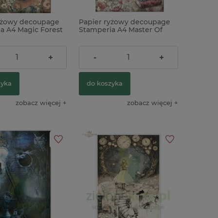
yżowy decoupage
Papier ryżowy decoupage
a A4 Magic Forest
Stamperia A4 Master Of
Magic Hourglass klepsydra
ł
10,90 zł
+
-
+
zyka
do koszyka
zobacz więcej
zobacz więcej