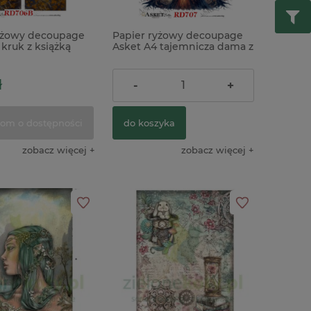
yżowy decoupage
Papier ryżowy decoupage
kruk z książką
Asket A4 tajemnicza dama z
krukiem x
ł
10,90 zł
-
+
om o dostępności
do koszyka
zobacz więcej
zobacz więcej