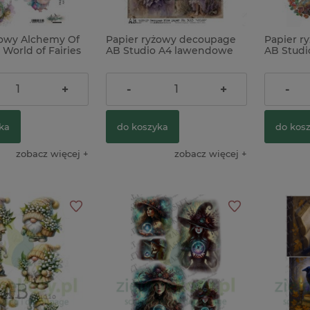
żowy Alchemy Of
Papier ryżowy decoupage
Papier r
 World of Fairies
AB Studio A4 lawendowe
AB Studio
żek
wróżki
gnomy
9,90 zł
9,90 zł
+
-
+
-
ka
do koszyka
do kos
zobacz więcej
zobacz więcej