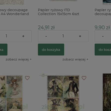
żowy decoupage
Papier ryżowy ITD
Papier r
 A4 Wonderland
Collection 15x15cm 6szt
decoupag
wróżki
24,91 zł
9,90 zł
+
-
+
-
10,90 zł
arna:
ka
do koszyka
do kos
zobacz więcej
zobacz więcej