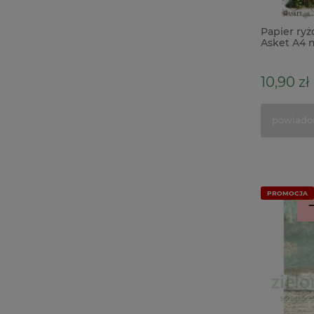
Papier ry
Asket A4 
lustra
10,90 zł
powiado
PROMOCJA