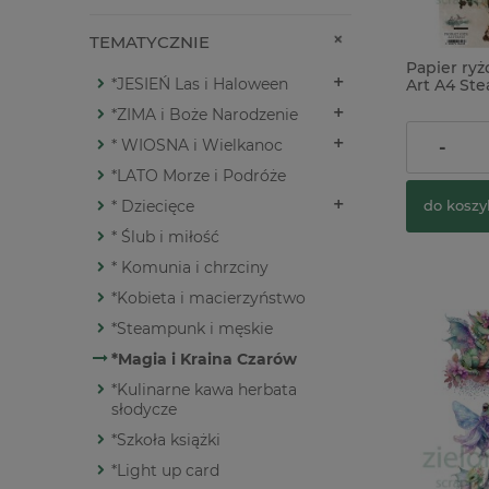
TEMATYCZNIE
Papier ry
*JESIEŃ Las i Haloween
Art A4 St
*ZIMA i Boże Narodzenie
10,90 zł
* WIOSNA i Wielkanoc
-
*LATO Morze i Podróże
* Dziecięce
do koszy
* Ślub i miłość
* Komunia i chrzciny
*Kobieta i macierzyństwo
*Steampunk i męskie
*Magia i Kraina Czarów
*Kulinarne kawa herbata
słodycze
*Szkoła książki
*Light up card