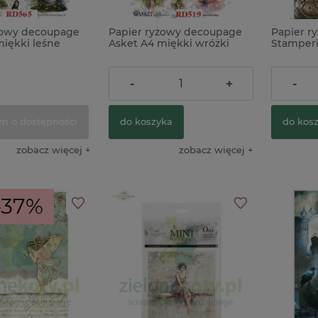
żowy decoupage
Papier ryżowy decoupage
Papier r
miękki leśne
Asket A4 miękki wróżki
Stamperi
elf x
10,90 zł
10,90 z
-
+
-
m o dostępności
do koszyka
do kos
zobacz więcej
zobacz więcej
-37%