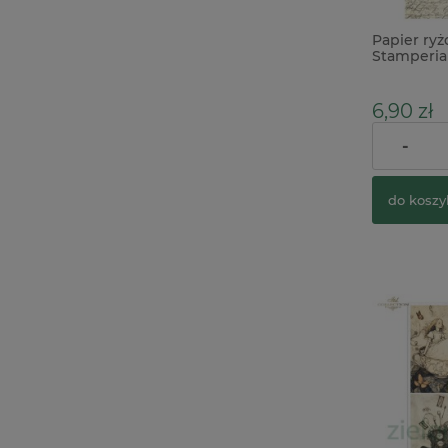
Papier ry
Stamperia
wróżka x
6,90 zł
-
Cena regul
do koszy