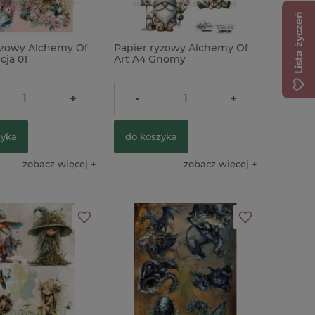
Lista życzeń
yżowy Alchemy Of
Papier ryżowy Alchemy Of
x33cm IHS komunia
cja 01
Art A4 Gnomy
) różowa
ł
10,90 zł
+
-
+
zyka
do koszyka
zobacz więcej
zobacz więcej