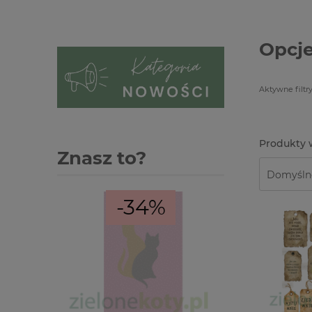
Opcje
Aktywne filtry
Znasz to?
-34%