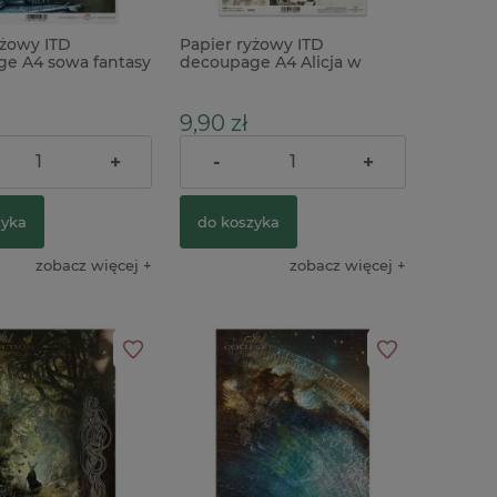
yżowy ITD
Papier ryżowy ITD
e A4 sowa fantasy
decoupage A4 Alicja w
Krainie Czarów
9,90 zł
+
-
+
zyka
do koszyka
zobacz więcej
zobacz więcej