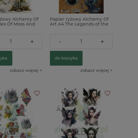
yżowy Alchemy Of
Papier ryżowy Alchemy Of
ales Of Moss And
Art A4 The Legends of the
zaty
Dragons Legendy Smoków
ł
10,90 zł
+
-
+
zyka
do koszyka
zobacz więcej
zobacz więcej