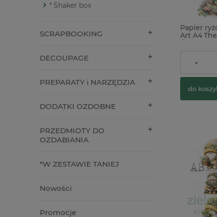
* Shaker box
Papier ry
SCRAPBOOKING
Art A4 The
Świat Wró
DECOUPAGE
10,90 zł
-
PREPARATY i NARZĘDZIA
do koszy
DODATKI OZDOBNE
PRZEDMIOTY DO
OZDABIANIA
*W ZESTAWIE TANIEJ
Nowości
Promocje