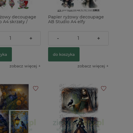
yżowy decoupage
Papier ryżowy decoupage
 A4 skrzaty /
AB Studio A4 elfy
9,90 zł
+
-
+
zyka
do koszyka
zobacz więcej
zobacz więcej