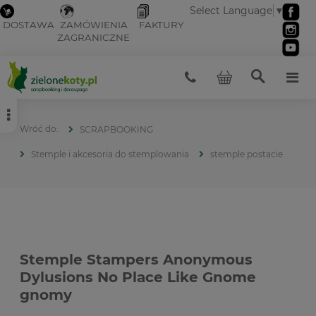
Select Language
▼
DOSTAWA
ZAMÓWIENIA
FAKTURY
ZAGRANICZNE
SCRAPBOOKING
Stemple i akcesoria do stemplowania
stemple postacie
Stemple Stampers Anonymous
Dylusions No Place Like Gnome
gnomy