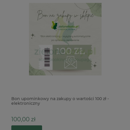
owy
Bon upominkowy na zakupy o wartości 100 zł -
Pu
elektroniczny
21
100,00 zł
4