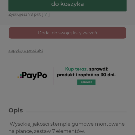
do koszyka
Zyskujesz
79
pkt [
?
]
Dodaj do swojej listy życzeń
zapytaj o produkt
Opis
Wysokiej jakości stemple gumowe montowane
na piance, zestaw 7 elementów.