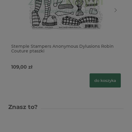
Stemple Stampers Anonymous Dylusions Robin
St
Couture ptaszki
To
109,00 zł
7
do koszyka
Znasz to?