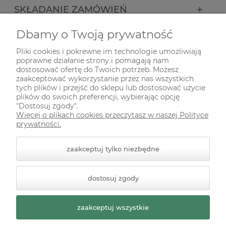
SKŁADANIE ZAMÓWIEŃ
Dbamy o Twoją prywatność
INFORMACJE
Pliki cookies i pokrewne im technologie umożliwiają
poprawne działanie strony i pomagają nam
ODWIEDŹ NAS NA
dostosować ofertę do Twoich potrzeb. Możesz
zaakceptować wykorzystanie przez nas wszystkich
tych plików i przejść do sklepu lub dostosować użycie
plików do swoich preferencji, wybierając opcję
"Dostosuj zgody".
Więcej o plikach cookies przeczytasz w naszej Polityce
prywatności.
zaakceptuj tylko niezbędne
© 2026 zielonekoty.pl. Wszelkie prawa zastrzeżone.
dostosuj zgody
Styl graficzny ShopGadget.pl
Sklep internetowy Shoper
Premium
zaakceptuj wszystkie