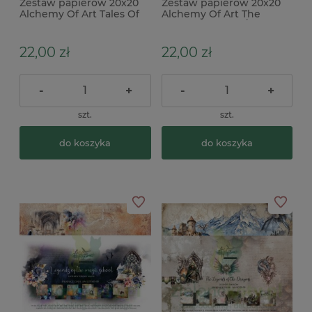
Zestaw papierów 20x20
Zestaw papierów 20x20
Alchemy Of Art Tales Of
Alchemy Of Art The
Moss And Fern
World of Fairies Świat
Wróżek
22,00 zł
22,00 zł
-
+
-
+
szt.
szt.
do koszyka
do koszyka