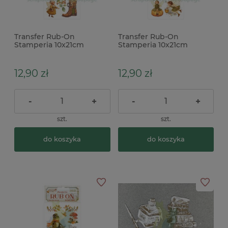
Transfer Rub-On
Transfer Rub-On
Stamperia 10x21cm
Stamperia 10x21cm
Whispering Woods
Whispering Woods
skrzaty
wróżki
12,90 zł
12,90 zł
-
+
-
+
szt.
szt.
do koszyka
do koszyka