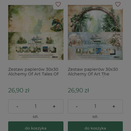
Zestaw papierów 30x30
Zestaw papierów 30x30
Alchemy Of Art Tales Of
Alchemy Of Art The
Moss And Fern
World of Fairies Świat
Wróżek
26,90 zł
26,90 zł
-
+
-
+
szt.
szt.
do koszyka
do koszyka