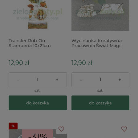
Transfer Rub-On
Wycinanka Kreatywna
Stamperia 10x21cm
Pracownia Świat Magii
Whispering Woods żaby
ksiązki kałamarz pióro x
12,90 zł
12,90 zł
-
+
-
+
szt.
szt.
do koszyka
do koszyka
-31%