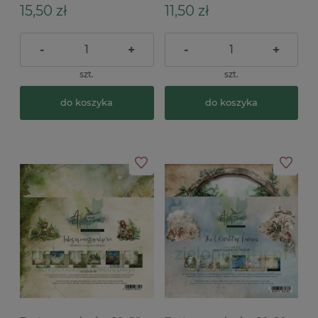
do wycinania
15,50 zł
11,50 zł
-
+
-
+
szt.
szt.
do koszyka
do koszyka