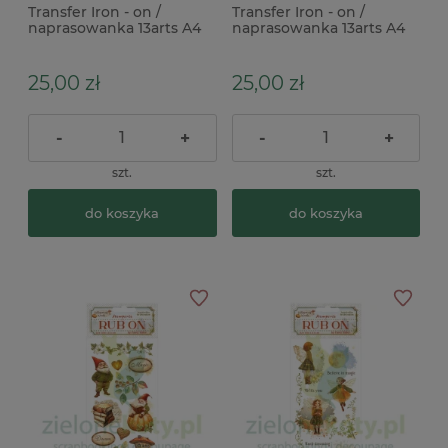
Transfer Iron - on /
Transfer Iron - on /
naprasowanka 13arts A4
naprasowanka 13arts A4
Dreamer with wings
Life is full of magic
25,00 zł
25,00 zł
-
+
-
+
szt.
szt.
do koszyka
do koszyka