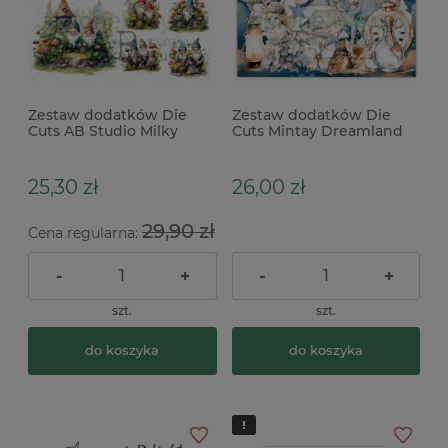
Zestaw dodatków Die
Zestaw dodatków Die
Cuts AB Studio Milky
Cuts Mintay Dreamland
Valley Garden Gnoms
papierowe elementy
gnomy x
60szt
25,30 zł
26,00 zł
29,90 zł
Cena regularna:
-
+
-
+
szt.
szt.
do koszyka
do koszyka