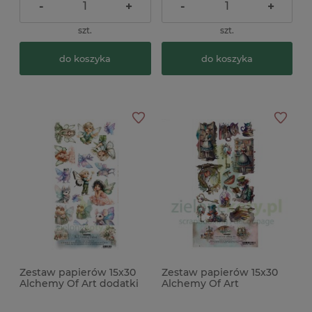
-
+
-
+
szt.
szt.
do koszyka
do koszyka
Zestaw papierów 15x30
Zestaw papierów 15x30
Alchemy Of Art dodatki
Alchemy Of Art
do wycinania The World
Enchanted World
of Fairies Świat Wróżek
Following Alice dodatki