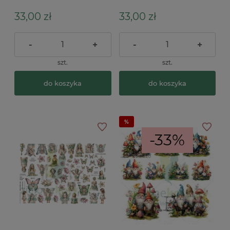
worlds magia fantastyka
33,00 zł
33,00 zł
-
+
-
+
szt.
szt.
do koszyka
do koszyka
-33%