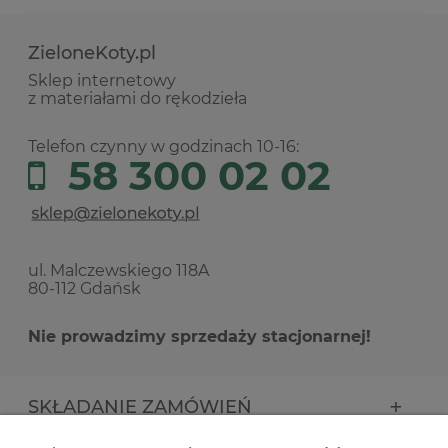
ZieloneKoty.pl
Sklep internetowy
z materiałami do rękodzieła
Telefon czynny w godzinach 10-16:
58 300 02 02
ul. Malczewskiego 118A
80-112 Gdańsk
Nie prowadzimy sprzedaży stacjonarnej!
SKŁADANIE ZAMÓWIEŃ