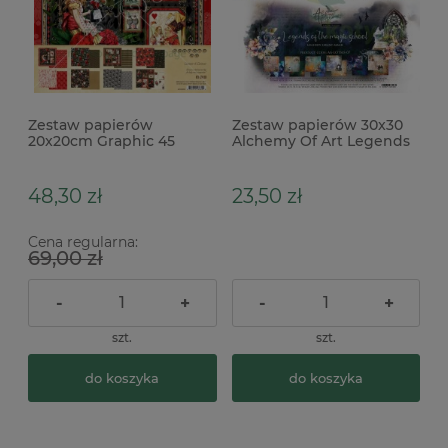
Zestaw papierów
Zestaw papierów 30x30
20x20cm Graphic 45
Alchemy Of Art Legends
Curiouser & Curiouser
Of The Magic School
Alicja
48,30 zł
23,50 zł
Cena regularna:
69,00 zł
-
+
-
+
szt.
szt.
do koszyka
do koszyka