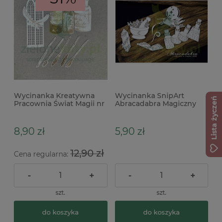
Wycinanka Kreatywna
Wycinanka SnipArt
Lista życzeń
Pracownia Świat Magii nr
Abracadabra Magiczny
2 x
Zestaw eliksiry x
8,90 zł
5,90 zł
12,90 zł
Cena regularna:
-
+
-
+
szt.
szt.
do koszyka
do koszyka