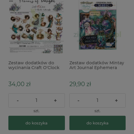
Zestaw dodatków do
Zestaw dodatków Mintay
wycinania Craft O'Clock
Art Journal Ephemera
Flowers of Delight - Fairy
Pack Magic 68 szt.
World
etykiety, motyle, eliksiry
34,00 zł
29,90 zł
-
+
-
+
szt.
szt.
do koszyka
do koszyka