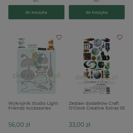
szt.
szt.
do koszyka
do koszyka
Wykrojnik Studio Light
Zestaw dodatków Craft
Friendz Accessories
O'Clock Creative Extras 05
akcesoria halloween
Alchemy
56,00 zł
33,00 zł