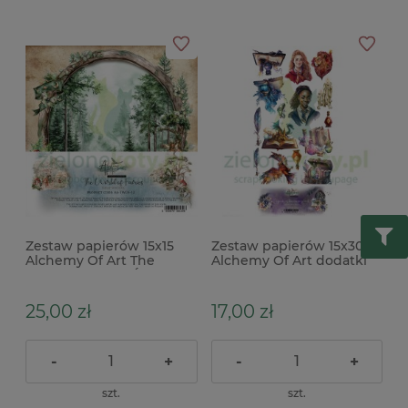
Zestaw papierów 15x15
Zestaw papierów 15x30
Alchemy Of Art The
Alchemy Of Art dodatki
World of Fairies Świat
do wycinania Legends Of
Wróżek
The Magic School
25,00 zł
17,00 zł
-
+
-
+
szt.
szt.