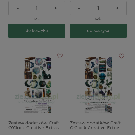
-
+
-
+
szt.
szt.
do koszyka
do koszyka
Zestaw dodatków Craft
Zestaw dodatków Craft
O'Clock Creative Extras
O'Clock Creative Extras
06 Magic magia
Mix 03 Supernatural