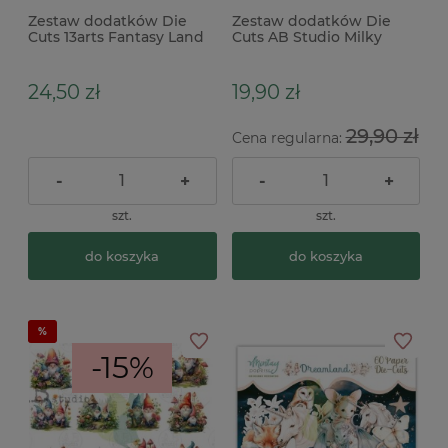
Zestaw dodatków Die
Zestaw dodatków Die
Cuts 13arts Fantasy Land
Cuts AB Studio Milky
71 szt x
Valley Garden Gnoms 2
gnomy
24,50 zł
19,90 zł
29,90 zł
Cena regularna:
-
+
-
+
szt.
szt.
do koszyka
do koszyka
-15%