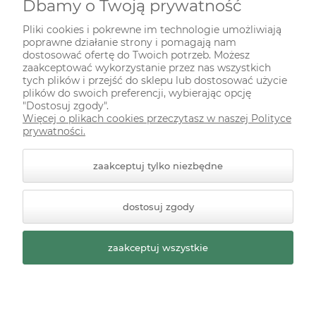
Dbamy o Twoją prywatność
INFORMACJE
Pliki cookies i pokrewne im technologie umożliwiają
poprawne działanie strony i pomagają nam
ODWIEDŹ NAS NA
dostosować ofertę do Twoich potrzeb. Możesz
zaakceptować wykorzystanie przez nas wszystkich
tych plików i przejść do sklepu lub dostosować użycie
plików do swoich preferencji, wybierając opcję
"Dostosuj zgody".
Więcej o plikach cookies przeczytasz w naszej Polityce
prywatności.
zaakceptuj tylko niezbędne
© 2026 zielonekoty.pl. Wszelkie prawa zastrzeżone.
dostosuj zgody
Styl graficzny ShopGadget.pl
Sklep internetowy Shoper
Premium
zaakceptuj wszystkie