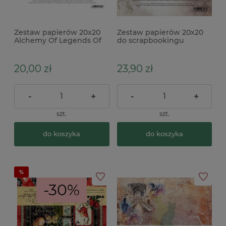
Zestaw papierów 20x20
Zestaw papierów 20x20
Alchemy Of Legends Of
do scrapbookingu
The Magic School
Alchemy Of Art The
Legends of the Dragons
Legendy Smoków
20,00 zł
23,90 zł
-
+
-
+
szt.
szt.
do koszyka
do koszyka
-30%