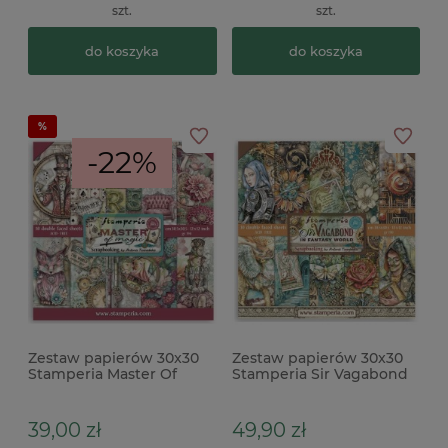
szt.
szt.
do koszyka
do koszyka
-22%
Zestaw papierów 30x30
Zestaw papierów 30x30
Stamperia Master Of
Stamperia Sir Vagabond
Magic
In Fantasy World
39,00 zł
49,90 zł