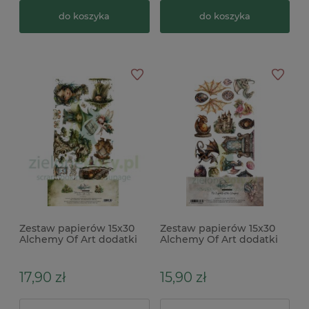
do koszyka
do koszyka
Zestaw papierów 15x30
Zestaw papierów 15x30
Alchemy Of Art dodatki
Alchemy Of Art dodatki
do wycinania Tales Of
do wycinania The
Moss And Fern
Legends of the Dragons
Legendy Smoków
17,90 zł
15,90 zł