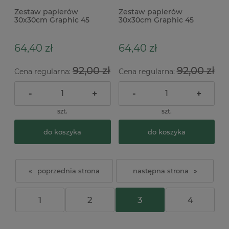
Zestaw papierów
Zestaw papierów
30x30cm Graphic 45
30x30cm Graphic 45
Curiouser & Curiouser
Curiouser & Curiouser
Alicja
Background Alicja
64,40 zł
64,40 zł
92,00 zł
92,00 zł
Cena regularna:
Cena regularna:
-
+
-
+
szt.
szt.
do koszyka
do koszyka
«
»
1
2
3
4