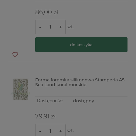
86,00 zł
szt.
-
+
do koszyka
Forma foremka silikonowa Stamperia A5
Sea Land koral morskie
Dostępność:
dostępny
79,91 zł
szt.
-
+