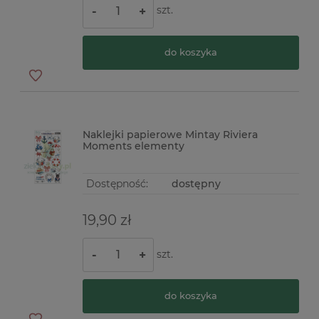
szt.
-
+
do koszyka
Naklejki papierowe Mintay Riviera
Moments elementy
Dostępność:
dostępny
19,90 zł
szt.
-
+
do koszyka