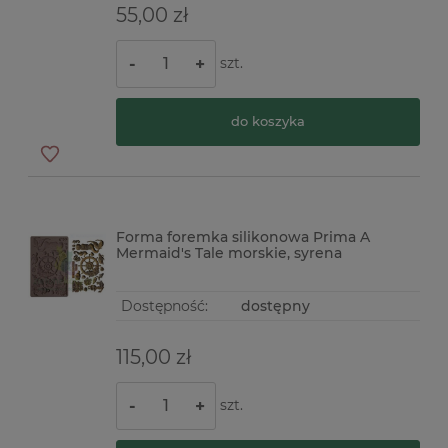
55,00 zł
szt.
-
+
do koszyka
Forma foremka silikonowa Prima A
Mermaid's Tale morskie, syrena
Dostępność:
dostępny
115,00 zł
szt.
-
+