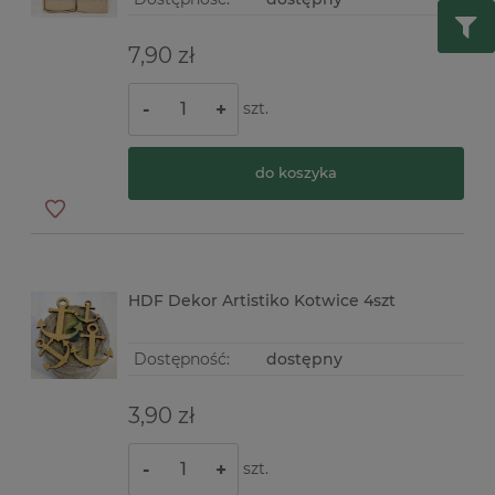
7,90 zł
szt.
-
+
do koszyka
HDF Dekor Artistiko Kotwice 4szt
Dostępność:
dostępny
3,90 zł
szt.
-
+