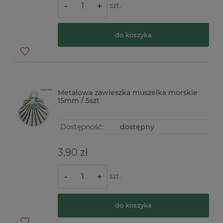
szt.
-
+
do koszyka
Metalowa zawieszka muszelka morskie
15mm / 5szt
Dostępność:
dostępny
3,90 zł
szt.
-
+
do koszyka