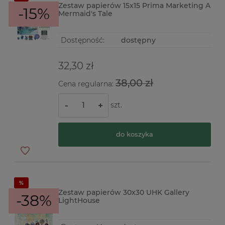
Zestaw papierów 15x15 Prima Marketing A
-15%
Mermaid's Tale
Dostępność:
dostępny
32,30 zł
38,00 zł
Cena regularna:
szt.
-
+
do koszyka
Zestaw papierów 30x30 UHK Gallery
-38%
LightHouse