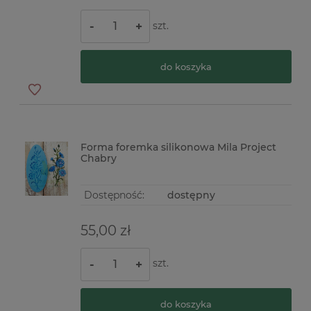
szt.
-
+
do koszyka
Forma foremka silikonowa Mila Project
Chabry
Dostępność:
dostępny
55,00 zł
szt.
-
+
do koszyka