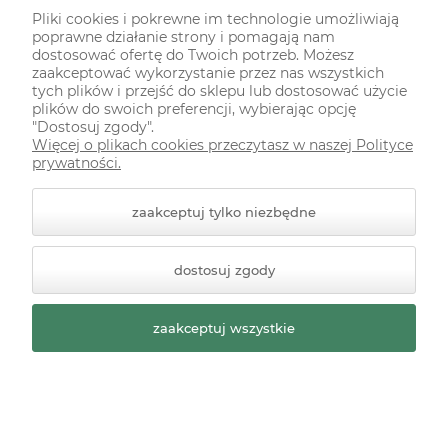
Pliki cookies i pokrewne im technologie umożliwiają
poprawne działanie strony i pomagają nam
Dostępność:
dostępny
dostosować ofertę do Twoich potrzeb. Możesz
zaakceptować wykorzystanie przez nas wszystkich
tych plików i przejść do sklepu lub dostosować użycie
10,90 zł
plików do swoich preferencji, wybierając opcję
"Dostosuj zgody".
Więcej o plikach cookies przeczytasz w naszej Polityce
szt.
-
+
prywatności.
do koszyka
zaakceptuj tylko niezbędne
dostosuj zgody
«
»
zaakceptuj wszystkie
1
2
3
4
5
...
8