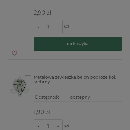
2,90 zł
szt.
-
+
do koszyka
Metalowa zawieszka balon podróże kol.
srebrny
Dostępność:
dostępny
1,90 zł
szt.
-
+