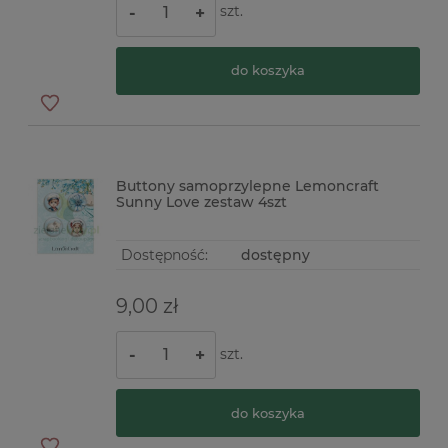
szt.
-
+
do koszyka
Buttony samoprzylepne Lemoncraft
Sunny Love zestaw 4szt
Dostępność:
dostępny
9,00 zł
szt.
-
+
do koszyka