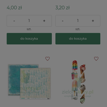
4,00 zł
3,20 zł
-
+
-
+
szt.
szt.
do koszyka
do koszyka