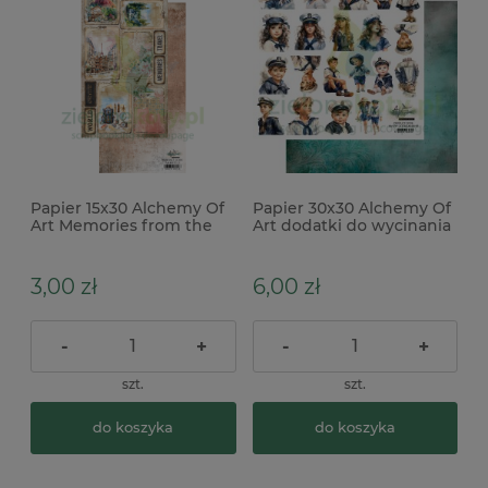
Papier 15x30 Alchemy Of
Papier 30x30 Alchemy Of
Art Memories from the
Art dodatki do wycinania
trip dodatki do wycinania
Underwater World dzieci
tagi
marynarze
3,00 zł
6,00 zł
-
+
-
+
szt.
szt.
do koszyka
do koszyka