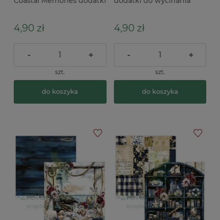
Coastal Memories dodatki
dodatki do wycinania
do wycinania 09 morskie
Lighthouse 09
4,90 zł
4,90 zł
-
+
-
+
szt.
szt.
do koszyka
do koszyka