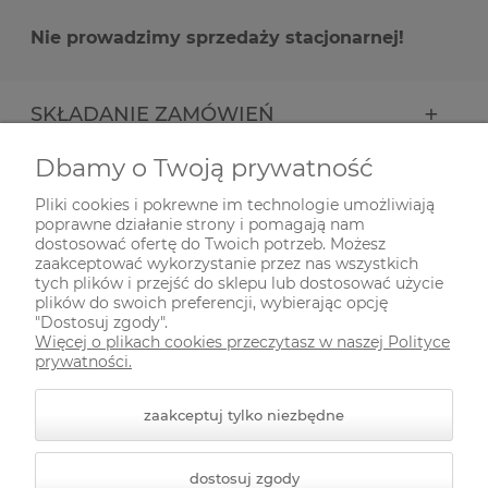
Nie prowadzimy sprzedaży stacjonarnej!
SKŁADANIE ZAMÓWIEŃ
Dbamy o Twoją prywatność
INFORMACJE
Pliki cookies i pokrewne im technologie umożliwiają
poprawne działanie strony i pomagają nam
ODWIEDŹ NAS NA
dostosować ofertę do Twoich potrzeb. Możesz
zaakceptować wykorzystanie przez nas wszystkich
tych plików i przejść do sklepu lub dostosować użycie
plików do swoich preferencji, wybierając opcję
"Dostosuj zgody".
Więcej o plikach cookies przeczytasz w naszej Polityce
prywatności.
zaakceptuj tylko niezbędne
© 2026 zielonekoty.pl. Wszelkie prawa zastrzeżone.
dostosuj zgody