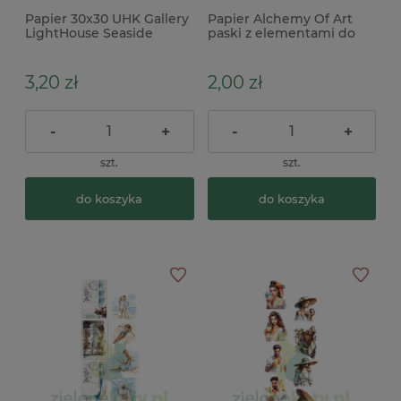
Papier 30x30 UHK Gallery
Papier Alchemy Of Art
LightHouse Seaside
paski z elementami do
wycinania Memories
from the trip lody 2 szt.
3,20 zł
2,00 zł
-
+
-
+
szt.
szt.
do koszyka
do koszyka