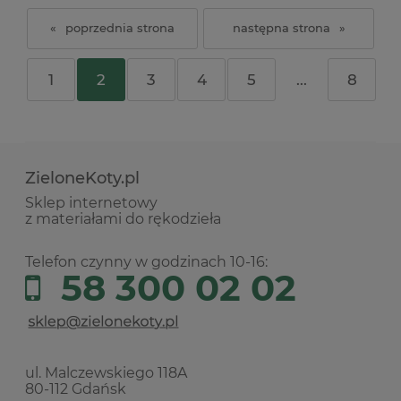
«
»
1
2
3
4
5
...
8
ZieloneKoty.pl
Sklep internetowy
z materiałami do rękodzieła
Telefon czynny w godzinach 10-16:
58 300 02 02
ul. Malczewskiego 118A
80-112 Gdańsk