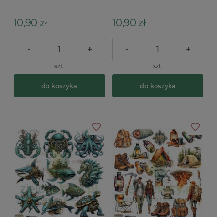
Butterflies 1 x
Gears Rusty tryby, rdza
10,90 zł
10,90 zł
-
+
-
+
szt.
szt.
do koszyka
do koszyka