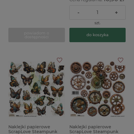
-
+
szt.
powiadom o
do koszyka
dostępności
Naklejki papierowe
Naklejki papierowe
ScrapLove Steampunk
ScrapLove Steampunk