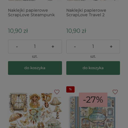
Naklejki papierowe
Naklejki papierowe
ScrapLove Steampunk
ScrapLove Travel 2
Sea World 2
podróze
10,90 zł
10,90 zł
-
+
-
+
szt.
szt.
do koszyka
do koszyka
-27%