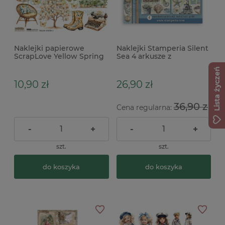
Naklejki papierowe
Naklejki Stamperia Silent
ScrapLove Yellow Spring
Sea 4 arkusze z
3 motywy boho
motywami morskimi
Lista życzeń
10,90 zł
26,90 zł
36,90 zł
Cena regularna:
-
+
-
+
szt.
szt.
do koszyka
do koszyka