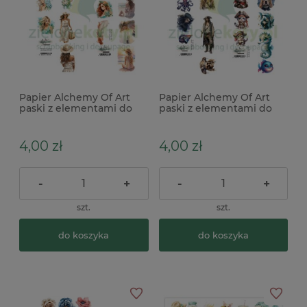
Papier Alchemy Of Art
Papier Alchemy Of Art
paski z elementami do
paski z elementami do
wycinania Underwater
wycinania Underwater
World 4szt kobiety
World 4szt piraci
4,00 zł
4,00 zł
-
+
-
+
szt.
szt.
do koszyka
do koszyka