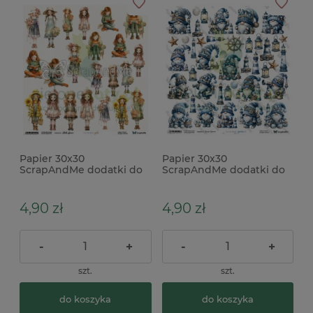
Papier 30x30
Papier 30x30
ScrapAndMe dodatki do
ScrapAndMe dodatki do
wycinania Girls
wycinania Gnomes 3
gnomy morskie
4,90 zł
4,90 zł
-
+
-
+
szt.
szt.
do koszyka
do koszyka