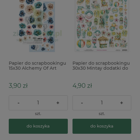
Papier do scrapbookingu
Papier do scrapbookingu
15x30 Alchemy Of Art
30x30 Mintay dodatki do
dodatki do wycinania
wycinania Elementy
Ocean Blue
Tropical summer
3,90 zł
4,90 zł
-
+
-
+
szt.
szt.
do koszyka
do koszyka