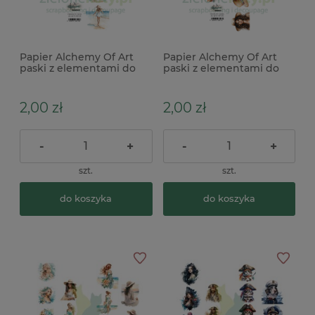
Papier Alchemy Of Art
Papier Alchemy Of Art
paski z elementami do
paski z elementami do
wycinania Memories
wycinania Memories
from the trip plaża 2 szt.
from the trip postacie 2
szt.
2,00 zł
2,00 zł
-
+
-
+
szt.
szt.
do koszyka
do koszyka