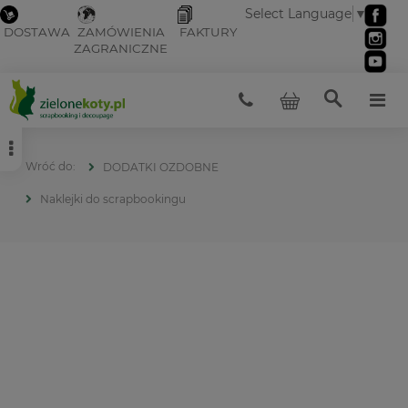
Select Language
▼
DOSTAWA
ZAMÓWIENIA
FAKTURY
ZAGRANICZNE
DODATKI OZDOBNE
Naklejki do scrapbookingu