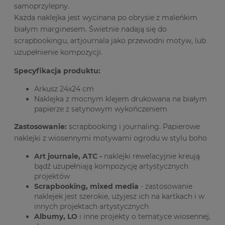
samoprzylepny.
Każda naklejka jest wycinana po obrysie z maleńkim
białym marginesem. Świetnie nadają się do
scrapbookingu, artjournala jako przewodni motyw, lub
uzupełnienie kompozycji.
Specyfikacja produktu:
Arkusz 24x24 cm
Naklejka z mocnym klejem drukowana na białym
papierze z satynowym wykończeniem
Zastosowanie:
scrapbooking i journaling. Papierowe
naklejki z wiosennymi motywami ogrodu w stylu boho
Art journale, ATC -
naklejki rewelacyjnie kreują
bądź uzupełniają kompozycję artystycznych
projektów
Scrapbooking, mixed media
- zastosowanie
naklejek jest szerokie, użyjesz ich na kartkach i w
innych projektach artystycznych
Albumy, LO
i inne projekty o tematyce wiosennej,