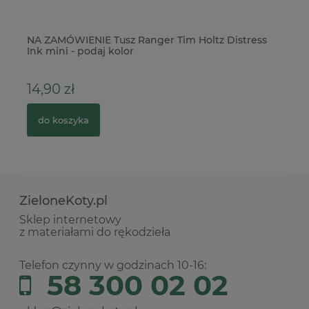
NA ZAMÓWIENIE Tusz Ranger Tim Holtz Distress
Fo
Ink mini - podaj kolor
o
14,90 zł
7
do koszyka
ZieloneKoty.pl
Sklep internetowy
z materiałami do rękodzieła
Telefon czynny w godzinach 10-16:
58 300 02 02