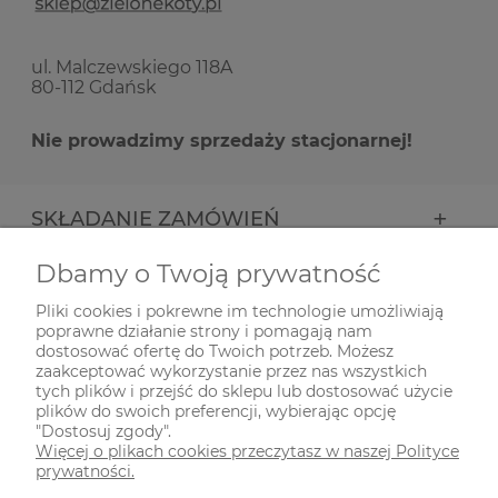
ul. Malczewskiego 118A
80-112 Gdańsk
Nie prowadzimy sprzedaży stacjonarnej!
SKŁADANIE ZAMÓWIEŃ
Dbamy o Twoją prywatność
INFORMACJE
Pliki cookies i pokrewne im technologie umożliwiają
poprawne działanie strony i pomagają nam
ODWIEDŹ NAS NA
dostosować ofertę do Twoich potrzeb. Możesz
zaakceptować wykorzystanie przez nas wszystkich
tych plików i przejść do sklepu lub dostosować użycie
plików do swoich preferencji, wybierając opcję
"Dostosuj zgody".
Więcej o plikach cookies przeczytasz w naszej Polityce
prywatności.