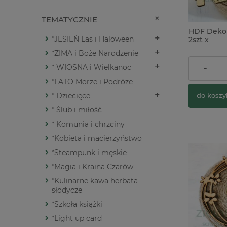
TEMATYCZNIE
HDF Dekor
*JESIEŃ Las i Haloween
2szt x
*ZIMA i Boże Narodzenie
5,50 zł
* WIOSNA i Wielkanoc
-
*LATO Morze i Podróże
* Dziecięce
do koszy
* Ślub i miłość
* Komunia i chrzciny
*Kobieta i macierzyństwo
*Steampunk i męskie
*Magia i Kraina Czarów
*Kulinarne kawa herbata
słodycze
*Szkoła książki
*Light up card