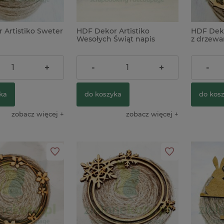
 Artistiko Sweter
HDF Dekor Artistiko
HDF Deko
Wesołych Świąt napis
z drzewa
3,50 zł
4,90 zł
+
-
+
-
ka
do koszyka
do kos
zobacz więcej
zobacz więcej