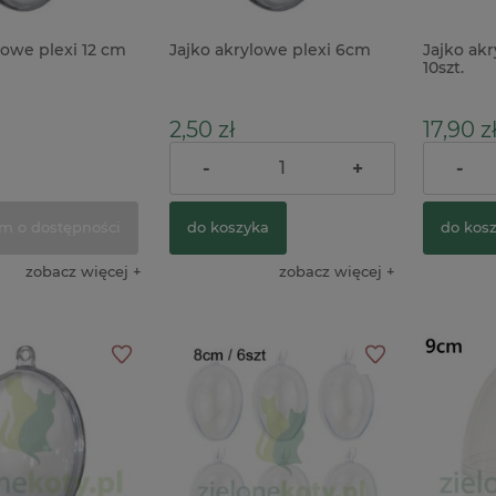
lowe plexi 12 cm
Jajko akrylowe plexi 6cm
Jajko akr
10szt.
2,50 zł
17,90 z
-
+
-
Cena reg
m o dostępności
do koszyka
do kos
zobacz więcej
zobacz więcej