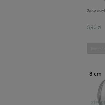
Jajko akry
5,90 zł
powiado