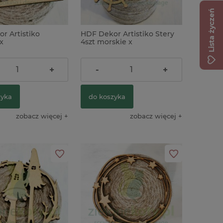
Lista życzeń
r Artistiko
HDF Dekor Artistiko Stery
wy decoupage Asket
x
4szt morskie x
jączki na rowerze
3,90 zł
+
-
+
zyka
do koszyka
zobacz więcej
zobacz więcej