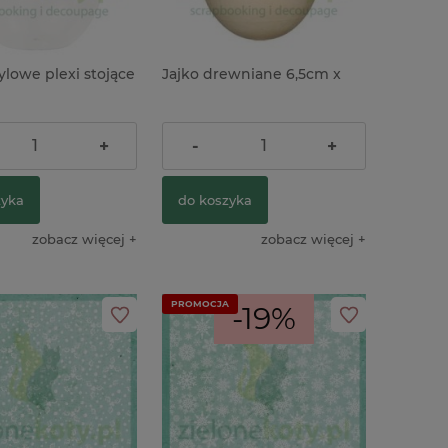
ylowe plexi stojące
Jajko drewniane 6,5cm x
2,90 zł
+
-
+
zyka
do koszyka
zobacz więcej
zobacz więcej
PROMOCJA
-19%