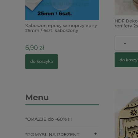
HDF Dekor
 z
Kaboszon epoxy samoprzylepny
Forma foremka s
renifery 2s
25mm / 6szt. kaboszony
Buzzing Beautie
4,90 zł
-
6,90 zł
79,00 zł
1
Cena regularna:
do koszy
do koszyka
do koszyka
Menu
*OKAZJE do -60% !!!
*POMYSŁ NA PREZENT