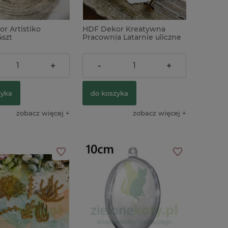
r Artistiko
HDF Dekor Kreatywna
4szt
Pracownia Latarnie uliczne
3D 8cm / 4szt
8,90 zł
+
-
+
zyka
do koszyka
zobacz więcej
zobacz więcej