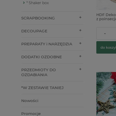
* Shaker box
HDF Dekor
SCRAPBOOKING
z poinsecj
DECOUPAGE
4,90 zł
-
PREPARATY i NARZĘDZIA
do koszy
DODATKI OZDOBNE
PRZEDMIOTY DO
OZDABIANIA
*W ZESTAWIE TANIEJ
Nowości
Promocje