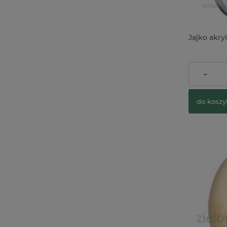
Jajko akry
2,90 zł
-
do koszy