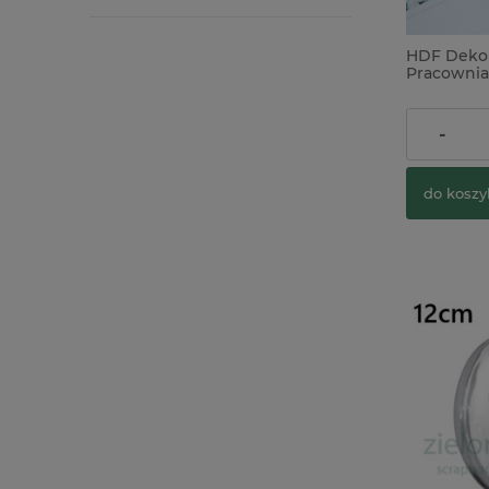
HDF Deko
Pracownia 
śnieżynki 
13,00 zł
-
do koszy