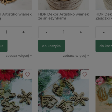
 Artistiko wianek
HDF Dekor Artistiko wianek
HDF Deko
ą
ze śnieżynkami
Zajączki 
4,50 zł
4,00 zł
+
-
+
-
ka
do koszyka
do kos
zobacz więcej
zobacz więcej