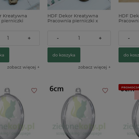
r Kreatywna
HDF Dekor Kreatywna
HDF Dek
pierniczki
Pracownia pierniczki x
Pracowni
x
morskie 
13,00 zł
12,00 z
+
-
+
-
ka
do koszyka
do kos
zobacz więcej
zobacz więcej
PROMOCJ