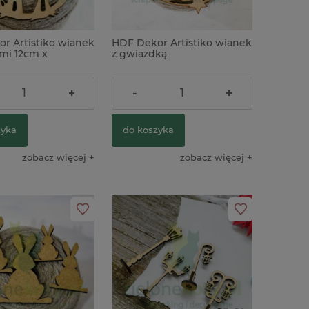
r Artistiko wianek
HDF Dekor Artistiko wianek
mi 12cm x
z gwiazdką
4,90 zł
+
-
+
zyka
do koszyka
zobacz więcej
zobacz więcej