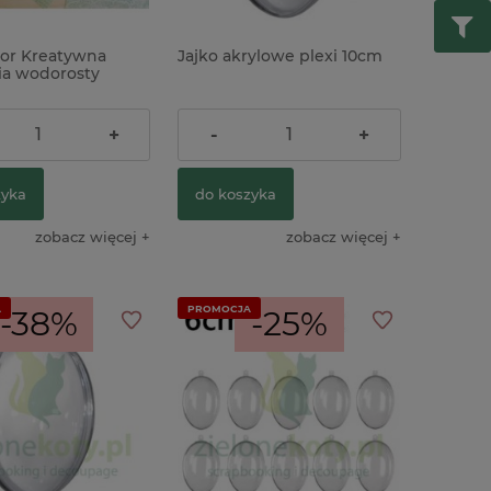
or Kreatywna
Jajko akrylowe plexi 10cm
a wodorosty
x
ł
3,90 zł
+
-
+
zyka
do koszyka
zobacz więcej
zobacz więcej
A
PROMOCJA
-38%
-25%