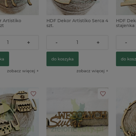
 Artistiko
HDF Dekor Artistiko Serca 4
HDF Deko
ilikonowa Prima
Wykrojnik Craft&You piktogramy
Papier ryżo
zt
szt.
stajenka 
s owady
podróżnicze
A4 miękki za
4,90 zł
3,90 zł
+
-
+
-
29,90 zł
10,90 zł
09,01 zł
ka
do koszyka
do kos
do koszyka
do koszyka
zobacz więcej
zobacz więcej