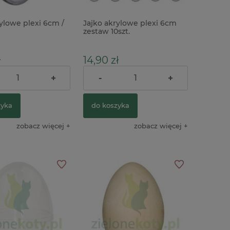
ylowe plexi 6cm /
Jajko akrylowe plexi 6cm
zestaw 10szt.
ł
14,90 zł
+
-
+
29,00 zł
19,90 zł
ularna:
Cena regularna:
zyka
do koszyka
zobacz więcej
zobacz więcej