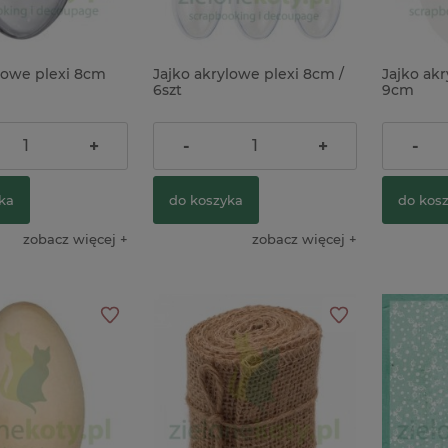
lowe plexi 8cm
Jajko akrylowe plexi 8cm /
Jajko akr
6szt
9cm
17,40 zł
3,90 zł
+
-
+
-
ka
do koszyka
do kos
zobacz więcej
zobacz więcej