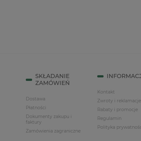
12,90 zł
5,50 zł
do koszyka
do kos
SKŁADANIE
INFORMAC
ZAMÓWIEŃ
Kontakt
Dostawa
Zwroty i reklamacje
Płatności
Rabaty i promocje
Dokumenty zakupu i
Regulamin
faktury
Polityka prywatnoś
Zamówienia zagraniczne