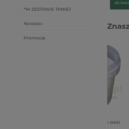
do kos
*W ZESTAWIE TANIEJ
Nowości
Znasz
Promocje
iórka
Gips dekoracyjny premium lekki
Wycinan
wytrzymały biały 500g
Chłopiec