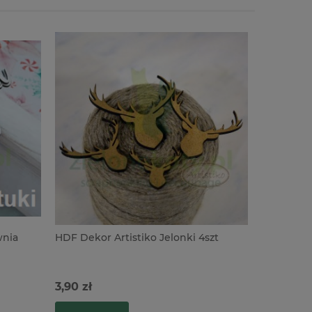
wnia
HDF Dekor Artistiko Jelonki 4szt
HDF Dekor
3,90 zł
4,90 zł