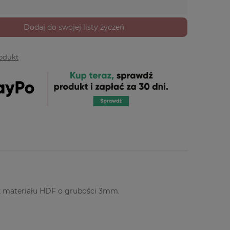
Dodaj do swojej listy życzeń
rodukt
z materiału HDF o grubości 3mm.