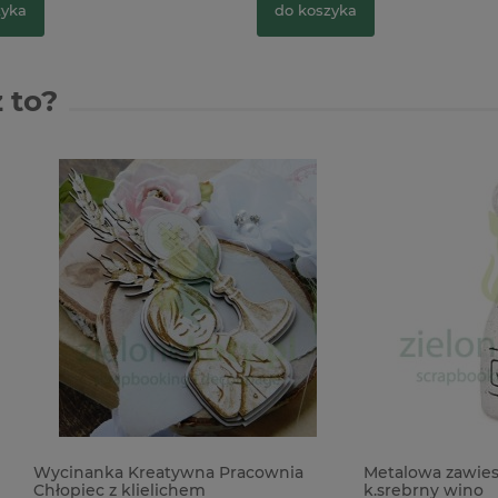
zyka
do koszyka
 to?
ka Kreatywna Pracownia
Metalowa zawieszka butelka
 z klielichem
k.srebrny wino