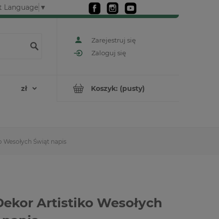
t Language
▼
Zarejestruj się
Zaloguj się
Koszyk:
(pusty)
o Wesołych Świąt napis
ekor Artistiko Wesołych