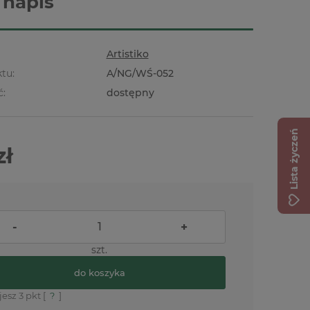
 napis
Artistiko
tu:
A/NG/WŚ-052
ć:
dostępny
Lista życzeń
zł
-
+
szt.
do koszyka
jesz
3
pkt [
?
]