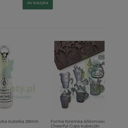
do koszyka
do kosz
 28mm
Forma foremka silikonowa Prima
Cheerful Cups kubeczki