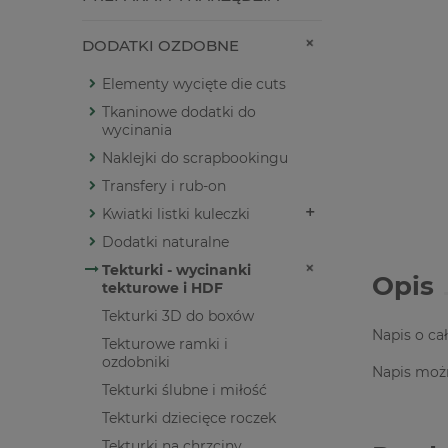
DODATKI OZDOBNE
Elementy wycięte die cuts
Tkaninowe dodatki do
wycinania
Naklejki do scrapbookingu
Transfery i rub-on
Kwiatki listki kuleczki
Dodatki naturalne
Tekturki - wycinanki
Opis
tekturowe i HDF
Tekturki 3D do boxów
Napis o ca
Tekturowe ramki i
ozdobniki
Napis możn
Tekturki ślubne i miłość
Tekturki dziecięce roczek
Tekturki na chrzciny,