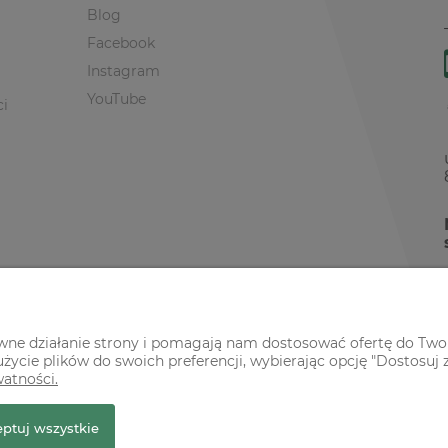
Blog
Facebook
Instagram
YouTube
ci
awne działanie strony i pomagają nam dostosować ofertę do Two
życie plików do swoich preferencji, wybierając opcję "Dostosuj 
watności.
r Premium
ptuj wszystkie