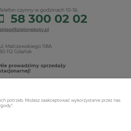
Telefon czynny w godzinach 10-16:
58 300 02 02
ul. Malczewskiego 118A
80-112 Gdańsk
Nie prowadzimy sprzedaży
stacjonarnej!
ich potrzeb. Możesz zaakceptować wykorzystanie przez nas
zgody".