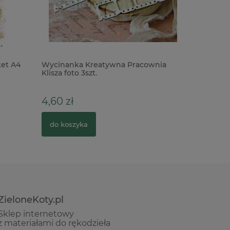
et A4
Wycinanka Kreatywna Pracownia
Wycinan
Klisza foto 3szt.
napisy P
Św. x
4,60 zł
7,90 zł
do koszyka
do kosz
ZieloneKoty.pl
Sklep internetowy
z materiałami do rękodzieła