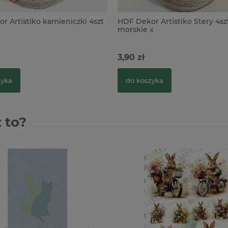
r Artistiko kamieniczki 4szt
HDF Dekor Artistiko Stery 4sz
morskie x
3,90 zł
zyka
do koszyka
 to?