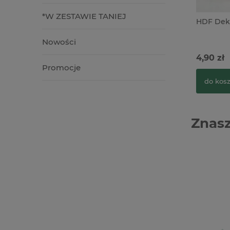
*W ZESTAWIE TANIEJ
HDF Deko
Nowości
4,90 zł
Promocje
do kos
Znasz