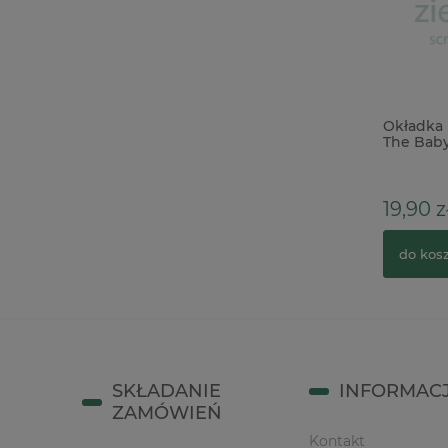
Baza ceramiczna biskwit Serce 3D na
Okładka 
ścianę 17,5cm
The Baby
kropki
18,00 zł
19,90 z
do koszyka
do kos
SKŁADANIE
INFORMAC
ZAMÓWIEŃ
Kontakt