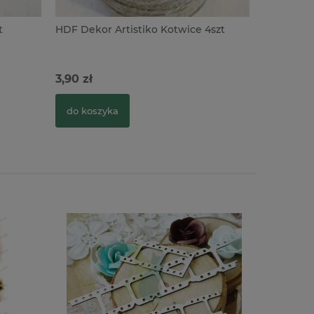
t
HDF Dekor Artistiko Kotwice 4szt
HDF Dekor
3,90 zł
4,90 zł
do koszyka
do kosz