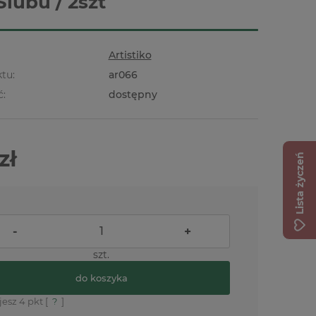
Ślubu / 2szt
Artistiko
tu:
ar066
ć:
dostępny
zł
Lista życzeń
-
+
szt.
do koszyka
jesz
4
pkt [
?
]