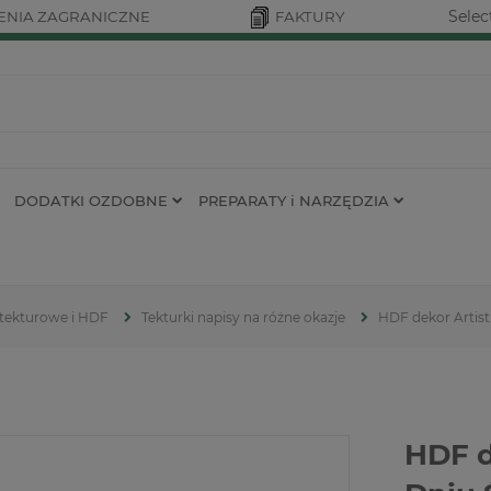
Selec
NIA ZAGRANICZNE
FAKTURY
DODATKI OZDOBNE
PREPARATY i NARZĘDZIA
 tekturowe i HDF
Tekturki napisy na różne okazje
HDF dekor Artist
HDF d