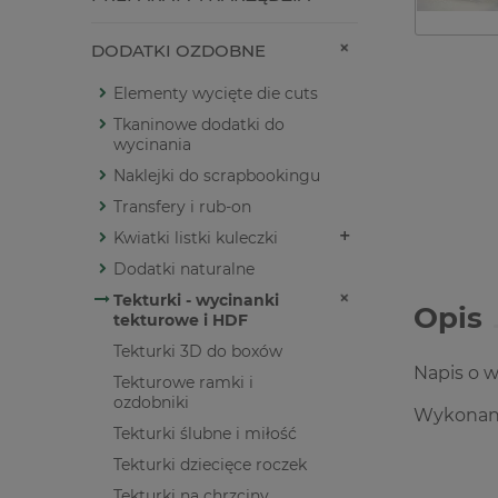
DODATKI OZDOBNE
Elementy wycięte die cuts
Tkaninowe dodatki do
wycinania
Naklejki do scrapbookingu
Transfery i rub-on
Kwiatki listki kuleczki
Dodatki naturalne
Tekturki - wycinanki
Opis
tekturowe i HDF
Tekturki 3D do boxów
Napis o w
Tekturowe ramki i
ozdobniki
Wykonany
Tekturki ślubne i miłość
Tekturki dziecięce roczek
Tekturki na chrzciny,