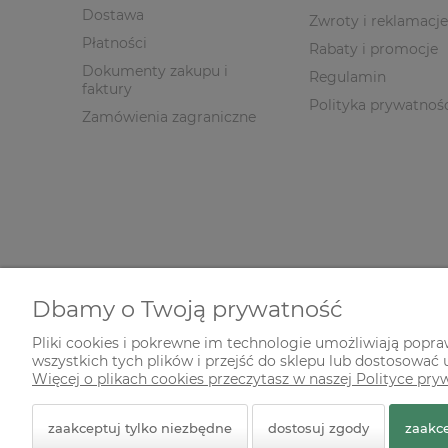
Dostawa
Zwroty i reklamacje
Płatności
Rabaty i promocje
Dokumenty zakupu i
Regulamin
faktury
Polityka prywatnoś
Zamówienia zagraniczne
Dbamy o Twoją prywatność
Pliki cookies i pokrewne im technologie umożliwiają popr
wszystkich tych plików i przejść do sklepu lub dostosować u
© 2026 zielonekoty.pl. Wszelkie prawa zastrzeżone.
Więcej o plikach cookies przeczytasz w naszej Polityce pry
Styl graficzny ShopGadget.pl
Sklep internetowy Shope
zaakceptuj tylko niezbędne
dostosuj zgody
zaakce