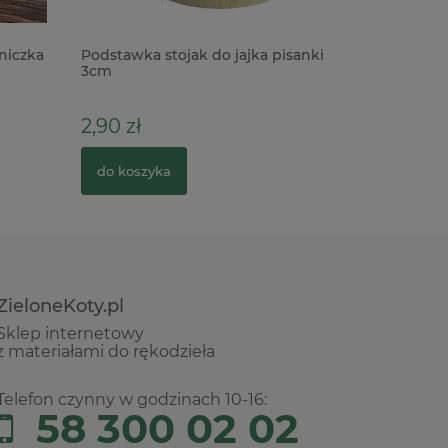
niczka
Podstawka stojak do jajka pisanki
Wycinank
3cm
Chłopiec 
2,90 zł
5,50 zł
do koszyka
do kosz
ZieloneKoty.pl
Sklep internetowy
z materiałami do rękodzieła
Telefon czynny w godzinach 10-16:
58 300 02 02