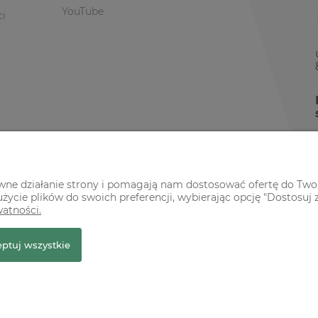
YouTube
ci
awne działanie strony i pomagają nam dostosować ofertę do Two
życie plików do swoich preferencji, wybierając opcję "Dostosuj 
watności.
r Premium
ptuj wszystkie