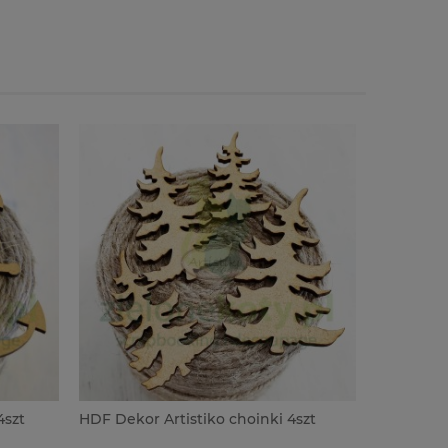
4szt
HDF Dekor Artistiko choinki 4szt
HDF Dekor