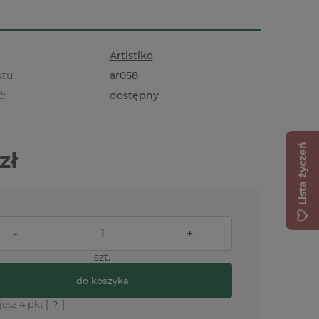
Artistiko
tu:
ar058
ć:
dostępny
Lista życzeń
zł
-
+
szt.
do koszyka
jesz
4
pkt [
?
]