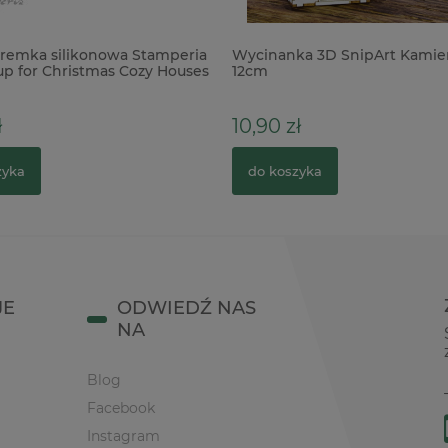
remka silikonowa Stamperia
Wycinanka 3D SnipArt Kamie
up for Christmas Cozy Houses
12cm
ł
10,90 zł
zyka
do koszyka
JE
ODWIEDŹ NAS
NA
Blog
Facebook
Instagram