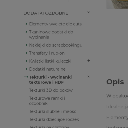
DODATKI OZDOBNE
Elementy wycięte die cuts
Tkaninowe dodatki do
wycinania
Naklejki do scrapbookingu
Transfery i rub-on
Kwiatki listki kuleczki
Dodatki naturalne
Tekturki - wycinanki
Opis
tekturowe i HDF
Tekturki 3D do boxów
W opakowa
Tekturowe ramki i
ozdobniki
Idealne 
Tekturki ślubne i miłość
Elementy
Tekturki dziecięce roczek
Tekturki na chrzciny,