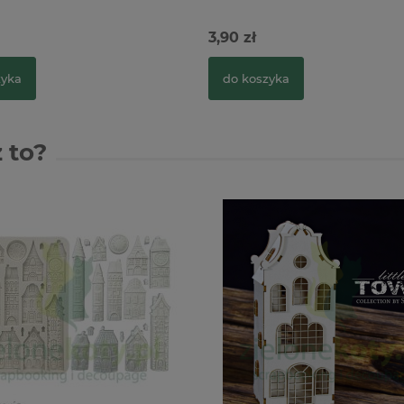
3,90 zł
zyka
do koszyka
 to?