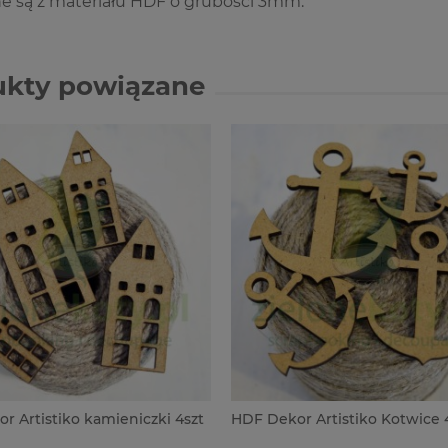
 są z materiału HDF o grubości 3mm.
ukty powiązane
r Artistiko kamieniczki 4szt
HDF Dekor Artistiko Kotwice 