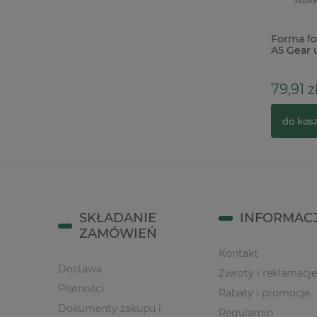
Wycinanka Agateria I Komunia Święta
Forma fo
Zaproszenie IHS
A5 Gear 
domki
14,00 zł
79,91 z
do koszyka
do kos
SKŁADANIE
INFORMAC
ZAMÓWIEŃ
Kontakt
Dostawa
Zwroty i reklamacje
Płatności
Rabaty i promocje
Dokumenty zakupu i
Regulamin