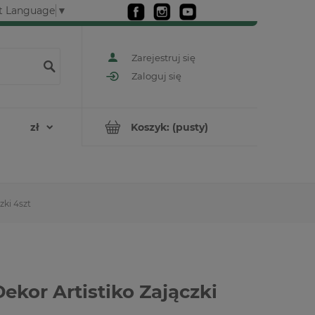
t Language
▼
Zarejestruj się
Zaloguj się
Koszyk:
(pusty)
zki 4szt
ekor Artistiko Zajączki