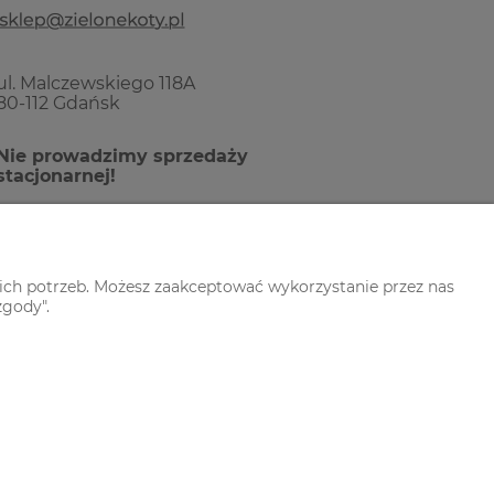
ul. Malczewskiego 118A
80-112 Gdańsk
Nie prowadzimy sprzedaży
stacjonarnej!
ich potrzeb. Możesz zaakceptować wykorzystanie przez nas
zgody".