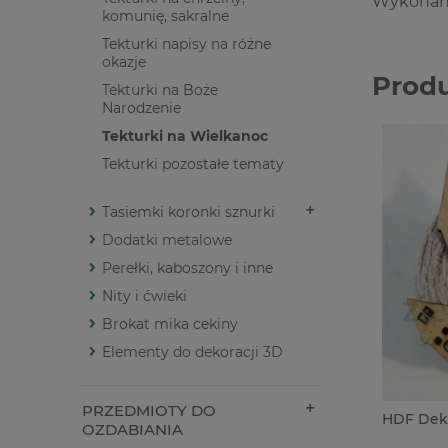
Wykonane
komunię, sakralne
Tekturki napisy na różne
okazje
Prod
Tekturki na Boże
Narodzenie
Tekturki na Wielkanoc
Tekturki pozostałe tematy
Tasiemki koronki sznurki
Dodatki metalowe
Perełki, kaboszony i inne
Nity i ćwieki
Brokat mika cekiny
Elementy do dekoracji 3D
PRZEDMIOTY DO
HDF Deko
OZDABIANIA