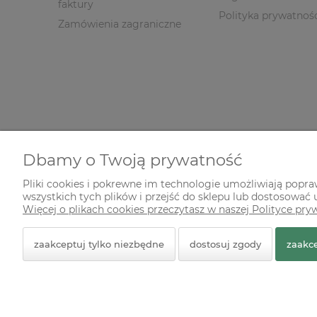
faktury
Polityka prywatnoś
Zamówienia zagraniczne
Dbamy o Twoją prywatność
Pliki cookies i pokrewne im technologie umożliwiają popr
wszystkich tych plików i przejść do sklepu lub dostosować u
© 2026 zielonekoty.pl. Wszelkie prawa zastrzeżone.
Więcej o plikach cookies przeczytasz w naszej Polityce pry
Styl graficzny ShopGadget.pl
Sklep internetowy Shope
zaakceptuj tylko niezbędne
dostosuj zgody
zaakce