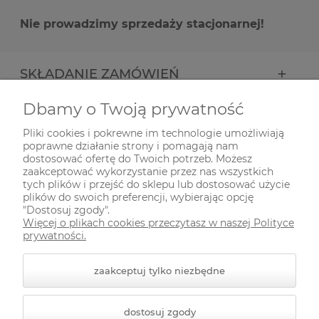
Nie prowadzimy sprzedaży stacjonarnej!
SKŁADANIE ZAMÓWIEŃ
Dbamy o Twoją prywatność
INFORMACJE
Pliki cookies i pokrewne im technologie umożliwiają
poprawne działanie strony i pomagają nam
ODWIEDŹ NAS NA
dostosować ofertę do Twoich potrzeb. Możesz
zaakceptować wykorzystanie przez nas wszystkich
tych plików i przejść do sklepu lub dostosować użycie
plików do swoich preferencji, wybierając opcję
"Dostosuj zgody".
Więcej o plikach cookies przeczytasz w naszej Polityce
prywatności.
zaakceptuj tylko niezbędne
© 2026 zielonekoty.pl. Wszelkie prawa zastrzeżone.
dostosuj zgody