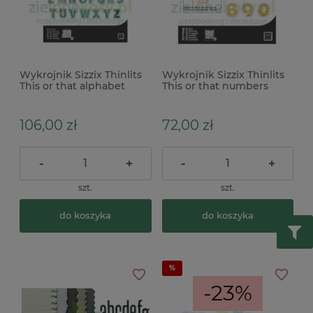
Wykrojnik Sizzix Thinlits
Wykrojnik Sizzix Thinlits
This or that alphabet
This or that numbers
litery
cyfry
106,00 zł
72,00 zł
-
+
-
+
szt.
szt.
do koszyka
do koszyka
-23%