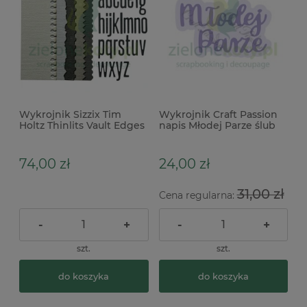
Wykrojnik Sizzix Tim
Wykrojnik Craft Passion
Holtz Thinlits Vault Edges
napis Młodej Parze ślub
bordery notes alfabet
74,00 zł
24,00 zł
31,00 zł
Cena regularna:
-
+
-
+
szt.
szt.
do koszyka
do koszyka