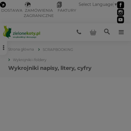
Select Language
▼
DOSTAWA
ZAMÓWIENIA
FAKTURY
ZAGRANICZNE
Strona główna
SCRAPBOOKING
Wykrojniki i foldery
Wykrojniki napisy, litery, cyfry