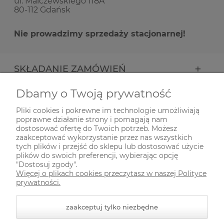
ul. Malczewskiego 118A
80-112 Gdańsk
Nie prowadzimy sprzedaży stacjonarnej!
SKŁADANIE ZAMÓWIEŃ
Dbamy o Twoją prywatność
INFORMACJE
Pliki cookies i pokrewne im technologie umożliwiają
poprawne działanie strony i pomagają nam
ODWIEDŹ NAS NA
dostosować ofertę do Twoich potrzeb. Możesz
zaakceptować wykorzystanie przez nas wszystkich
tych plików i przejść do sklepu lub dostosować użycie
plików do swoich preferencji, wybierając opcję
"Dostosuj zgody".
Więcej o plikach cookies przeczytasz w naszej Polityce
prywatności.
zaakceptuj tylko niezbędne