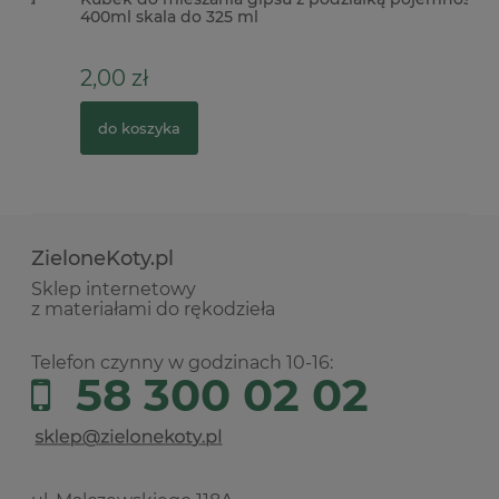
400ml skala do 325 ml
Gl
2,00 zł
1
do koszyka
ZieloneKoty.pl
Sklep internetowy
z materiałami do rękodzieła
Telefon czynny w godzinach 10-16:
58 300 02 02