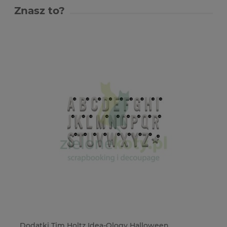
Znasz to?
ć
Dodatki Tim Holtz Idea-Ology Halloween
Dł