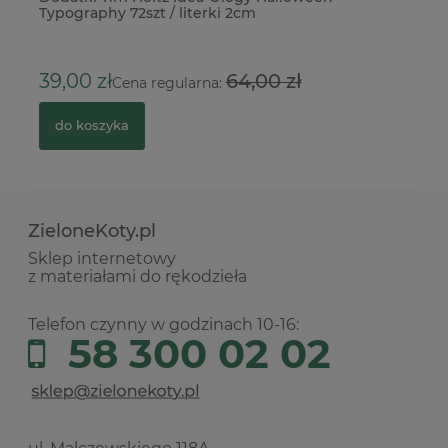
Typography 72szt / literki 2cm
2
39,00 zł
64,00 zł
Cena regularna:
do koszyka
ZieloneKoty.pl
Sklep internetowy
z materiałami do rękodzieła
Telefon czynny w godzinach 10-16:
58 300 02 02