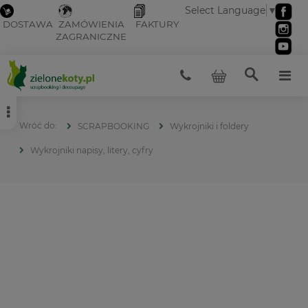
Select Language
▼
DOSTAWA
ZAMÓWIENIA
FAKTURY
ZAGRANICZNE
SCRAPBOOKING
Wykrojniki i foldery
Wykrojniki napisy, litery, cyfry