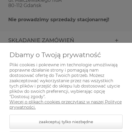
ul. Malczewskiego 118A
80-112 Gdańsk
Nie prowadzimy sprzedaży stacjonarnej!
SKŁADANIE ZAMÓWIEŃ
Dbamy o Twoją prywatność
INFORMACJE
Pliki cookies i pokrewne im technologie umożliwiają
poprawne działanie strony i pomagają nam
ODWIEDŹ NAS NA
dostosować ofertę do Twoich potrzeb. Możesz
zaakceptować wykorzystanie przez nas wszystkich
tych plików i przejść do sklepu lub dostosować użycie
plików do swoich preferencji, wybierając opcję
"Dostosuj zgody".
Więcej o plikach cookies przeczytasz w naszej Polityce
prywatności.
zaakceptuj tylko niezbędne