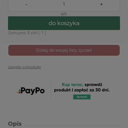
-
+
szt.
do koszyka
Zyskujesz
31
pkt [
?
]
Dodaj do swojej listy życzeń
zapytaj o produkt
Opis