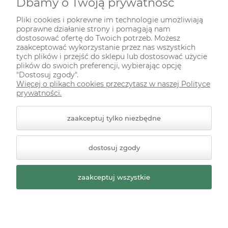
Dbamy o Twoją prywatność
INFORMACJE
Pliki cookies i pokrewne im technologie umożliwiają
poprawne działanie strony i pomagają nam
ODWIEDŹ NAS NA
dostosować ofertę do Twoich potrzeb. Możesz
zaakceptować wykorzystanie przez nas wszystkich
tych plików i przejść do sklepu lub dostosować użycie
plików do swoich preferencji, wybierając opcję
"Dostosuj zgody".
Więcej o plikach cookies przeczytasz w naszej Polityce
prywatności.
zaakceptuj tylko niezbędne
© 2026 zielonekoty.pl. Wszelkie prawa zastrzeżone.
dostosuj zgody
Styl graficzny ShopGadget.pl
Sklep internetowy Shoper
Premium
zaakceptuj wszystkie