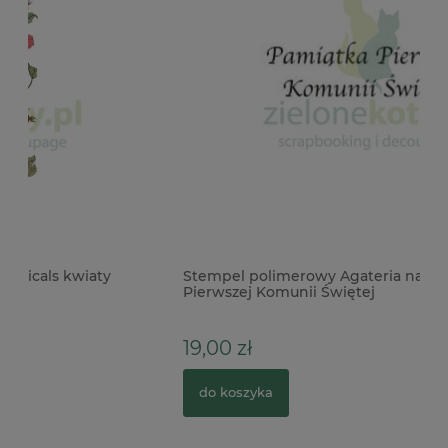
Stempel polimerowy Agateria napis Pamiątka
Do
Pierwszej Komunii Świętej
Wi
19,00 zł
3
do koszyka