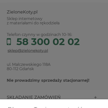
ZieloneKoty.pl
Sklep internetowy
z materiałami do rękodzieła
Telefon czynny w godzinach 10-16:
58 300 02 02
ul. Malczewskiego 118A
80-112 Gdańsk
Nie prowadzimy sprzedaży stacjonarnej!
SKŁADANIE ZAMÓWIEŃ