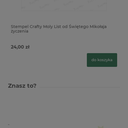
Stempel Crafty Moly List od Świętego Mikołaja
St
życzenia
Na
24,00 zł
15
do koszyka
Znasz to?