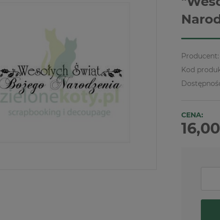
"Weso
Narod
Producent:
Kod produk
Dostępnoś
CENA:
16,00