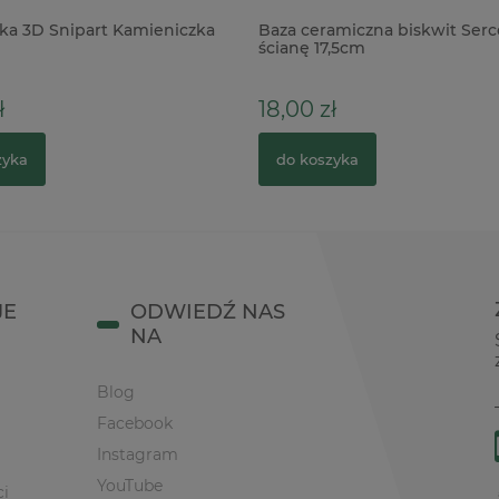
a 3D Snipart Kamieniczka
Baza ceramiczna biskwit Serc
ścianę 17,5cm
ł
18,00 zł
zyka
do koszyka
JE
ODWIEDŹ NAS
NA
Blog
Facebook
Instagram
YouTube
ci