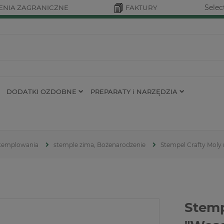
Selec
NIA ZAGRANICZNE
FAKTURY
DODATKI OZDOBNE
PREPARATY i NARZĘDZIA
 stemplowania
stemple zima, Bożenarodzenie
Stempel Crafty Moly
Stemp