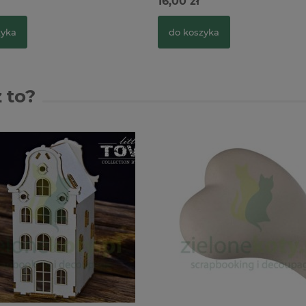
16,00 zł
zyka
do koszyka
 to?