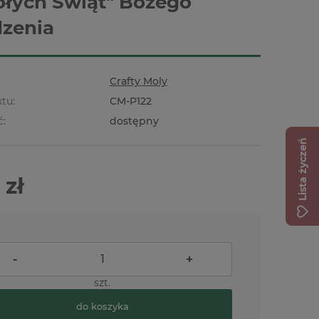
łych Świąt" Bożego
zenia
Crafty Moly
tu:
CM-P122
ć:
dostępny
Lista życzeń
 zł
-
+
szt.
do koszyka