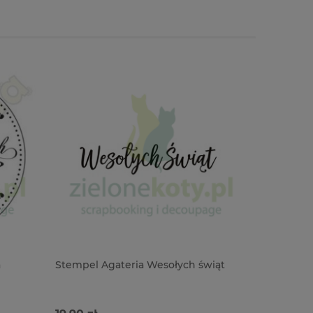
a
Stempel Agateria Wesołych świąt
Stempel C
pachnący
pomarańc