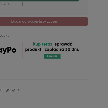
jesz
16
pkt [
?
]
Dodaj do swojej listy życzeń
rodukt
na gorąco.