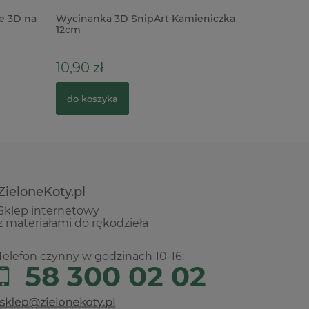
e 3D na
Wycinanka 3D SnipArt Kamieniczka
MDF baza
12cm
serce po
10,90 zł
5,90 zł
do koszyka
do kosz
ZieloneKoty.pl
Sklep internetowy
z materiałami do rękodzieła
Telefon czynny w godzinach 10-16:
58 300 02 02