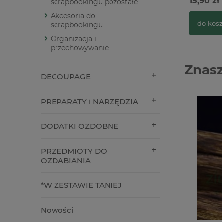
15,90 zł
scrapbookingu pozostałe
Akcesoria do
do kos
scrapbookingu
Organizacja i
przechowywanie
Znasz
DECOUPAGE
PREPARATY i NARZĘDZIA
DODATKI OZDOBNE
PRZEDMIOTY DO
OZDABIANIA
*W ZESTAWIE TANIEJ
Nowości