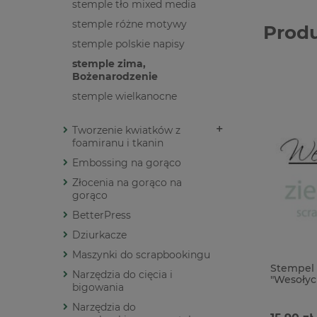
stemple tło mixed media
stemple różne motywy
Prod
stemple polskie napisy
stemple zima,
Bożenarodzenie
stemple wielkanocne
Tworzenie kwiatków z
foamiranu i tkanin
Embossing na gorąco
Złocenia na gorąco na
gorąco
BetterPress
Dziurkacze
Maszynki do scrapbookingu
Stempel 
Narzędzia do cięcia i
"Wesołyc
bigowania
zyczenia
Narzędzia do