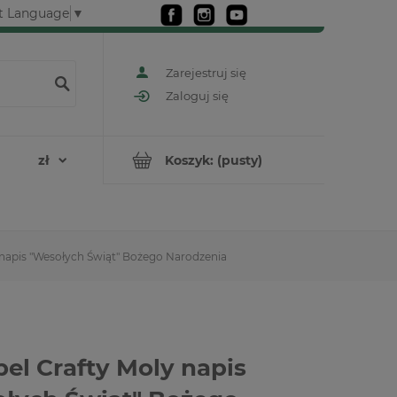
t Language
▼
Zarejestruj się
Zaloguj się
Koszyk:
(pusty)
 napis "Wesołych Świąt" Bożego Narodzenia
el Crafty Moly napis