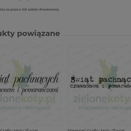
ia na piance lub taśmie dwustronnej.
ukty powiązane
Crafty Moly "Świąt
Stempel Crafty Moly "Świąt