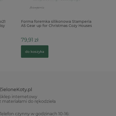
x21
Forma foremka silikonowa Stamperia
Wycinank
isy
A5 Gear up for Christmas Cozy Houses
komunia 
domki
warstwo
79,91 zł
5,90 zł
do koszyka
do kosz
ZieloneKoty.pl
Sklep internetowy
z materiałami do rękodzieła
Telefon czynny w godzinach 10-16: