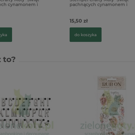
ych cynamonem i
pachnących cynamonem i
zami" życzenia
pomarańczami" życzenia
15,50 zł
zyka
do koszyka
 to?