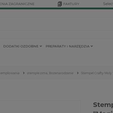
Selec
NIA ZAGRANICZNE
FAKTURY
DODATKI OZDOBNE
PREPARATY i NARZĘDZIA
 stemplowania
stemple zima, Bożenarodzenie
Stempel Crafty Moly
Stemp