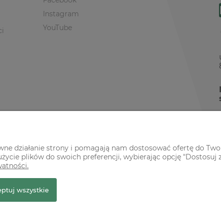
Facebook
Instagram
YouTube
ci
awne działanie strony i pomagają nam dostosować ofertę do Two
życie plików do swoich preferencji, wybierając opcję "Dostosuj 
watności.
r Premium
ptuj wszystkie