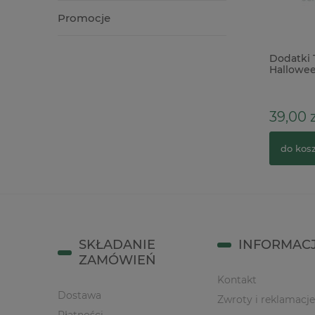
Promocje
Zestaw do monoprintingu płytka Gel
Dodatki 
Press Printing PLate 30x30cm + wałek
Hallowee
10cm
2cm
276,00 zł
39,00 z
zobacz więcej
do kos
SKŁADANIE
INFORMAC
ZAMÓWIEŃ
Kontakt
Dostawa
Zwroty i reklamacje