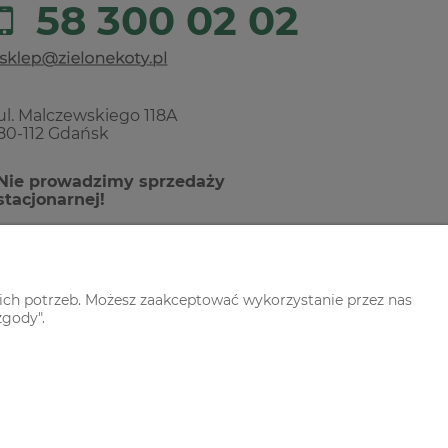
58 300 02 02
ul. Malczewskiego 118A
80-112 Gdańsk
Nie prowadzimy sprzedaży
stacjonarnej!
ich potrzeb. Możesz zaakceptować wykorzystanie przez nas
zgody".