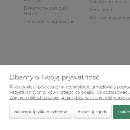
Płatności
Rabaty i promocje
Dokumenty zakupu i
Regulamin
faktury
Polityka prywatnoś
Zamówienia zagraniczne
Dbamy o Twoją prywatność
Pliki cookies i pokrewne im technologie umożliwiają popr
wszystkich tych plików i przejść do sklepu lub dostosować u
© 2026 zielonekoty.pl. Wszelkie prawa zastrzeżone.
Więcej o plikach cookies przeczytasz w naszej Polityce pry
Styl graficzny ShopGadget.pl
Sklep internetowy Shope
zaakceptuj tylko niezbędne
dostosuj zgody
zaakce