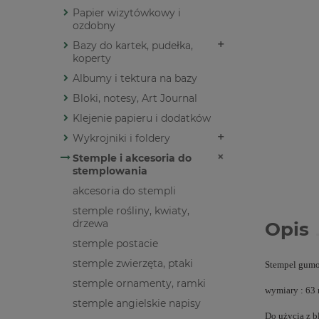
Papier wizytówkowy i
ozdobny
Bazy do kartek, pudełka,
koperty
Albumy i tektura na bazy
Bloki, notesy, Art Journal
Klejenie papieru i dodatków
Wykrojniki i foldery
Stemple i akcesoria do
stemplowania
akcesoria do stempli
stemple rośliny, kwiaty,
drzewa
Opis
stemple postacie
stemple zwierzęta, ptaki
Stempel gumow
stemple ornamenty, ramki
wymiary : 63
stemple angielskie napisy
Do użycia z 