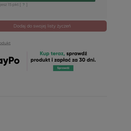
jesz
15
pkt [
?
]
Dodaj do swojej listy życzeń
rodukt