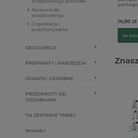
scrapbookingu pozostałe
pachnąc
pomarańc
Akcesoria do
scrapbookingu
14,90 zł
Organizacja i
przechowywanie
do kos
DECOUPAGE
Znasz
PREPARATY i NARZĘDZIA
DODATKI OZDOBNE
PRZEDMIOTY DO
OZDABIANIA
*W ZESTAWIE TANIEJ
Nowości