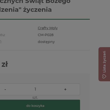
cznych Świąt Bożego
zenia" życzenia
Crafty Moly
tu:
CM-P028
ć:
dostępny
Lista życzeń
 zł
-
+
szt.
do koszyka