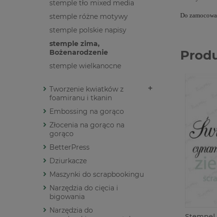
stemple tło mixed media
Do zamocowan
stemple różne motywy
stemple polskie napisy
stemple zima,
Prod
Bożenarodzenie
stemple wielkanocne
Tworzenie kwiatków z
foamiranu i tkanin
Embossing na gorąco
Złocenia na gorąco na
gorąco
BetterPress
Dziurkacze
Maszynki do scrapbookingu
Narzędzia do cięcia i
bigowania
Narzędzia do
Stempel 