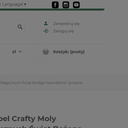
t Language
▼
Zarejestruj się
Zaloguj się
Koszyk:
(pusty)
 "Magicznych Świąt Bożego Narodzenia" życzenia
el Crafty Moly