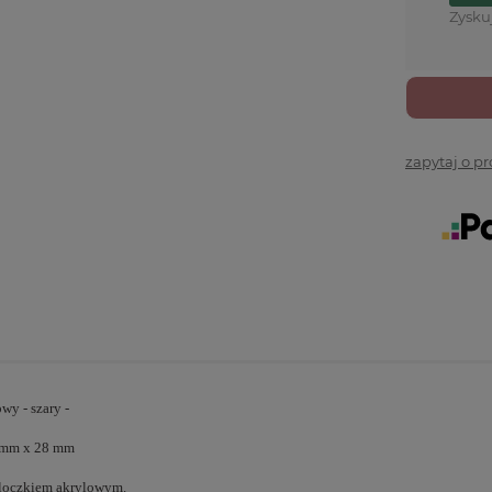
Zysku
zapytaj o p
y - szary -
 mm x 28 mm
bloczkiem akrylowym.