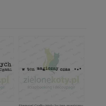
Stempel Crafty Moly "w ten magiczny
Stempel C