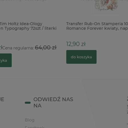
Tim Holtz Idea-Ology
Transfer Rub-On Stamperia 10
n Typography 72szt / literki
Romance Forever kwiaty, nap
12,90 zł
ł
64,00 zł
Cena regularna:
do koszyka
zyka
JE
ODWIEDŹ NAS
NA
Blog