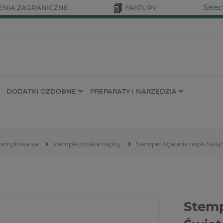
Selec
NIA ZAGRANICZNE
FAKTURY
DODATKI OZDOBNE
PREPARATY i NARZĘDZIA
 stemplowania
stemple polskie napisy
Stempel Agateria napis Świąt
Stemp