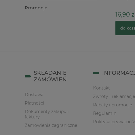
transpar
Promocje
59,90 zł
16,90 z
do koszyka
do kos
SKŁADANIE
INFORMAC
ZAMÓWIEŃ
Kontakt
Dostawa
Zwroty i reklamacje
Płatności
Rabaty i promocje
Dokumenty zakupu i
Regulamin
faktury
Polityka prywatnoś
Zamówienia zagraniczne