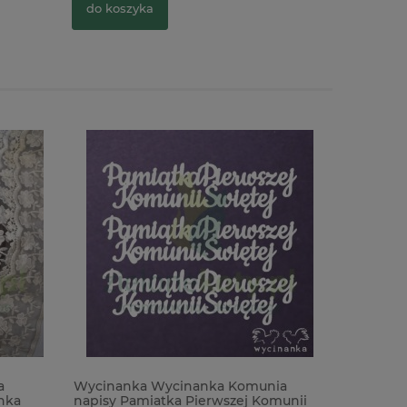
do koszyka
do kosz
a
Wycinanka Wycinanka Komunia
Wykrojni
nka
napisy Pamiatka Pierwszej Komunii
podróżni