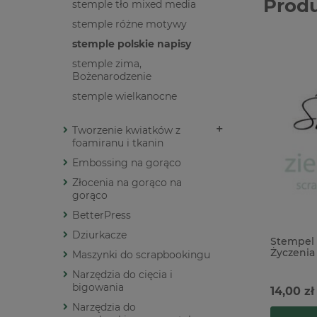
Prod
stemple tło mixed media
stemple różne motywy
stemple polskie napisy
stemple zima,
Bożenarodzenie
stemple wielkanocne
Tworzenie kwiatków z
foamiranu i tkanin
Embossing na gorąco
Złocenia na gorąco na
gorąco
BetterPress
Dziurkacze
Stempel 
Życzenia
Maszynki do scrapbookingu
Narzędzia do cięcia i
bigowania
14,00 zł
Narzędzia do