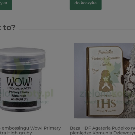
zyka
do koszyka
 to?
o embossingu Wow! Primary
Baza HDF Agateria Pudełko n
tra High gruby
pieniądze Komunia Dziewczy