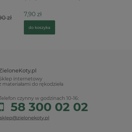
Św. x
7,90 zł
29,90 z
90 zł
do koszyka
do kosz
ZieloneKoty.pl
Sklep internetowy
z materiałami do rękodzieła
Telefon czynny w godzinach 10-16:
58 300 02 02