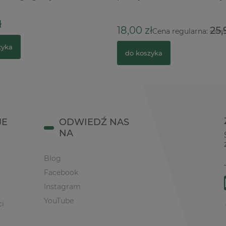
entny czarny
20cm
ł
18,00 zł
25,
Cena regularna:
zyka
do koszyka
JE
ODWIEDŹ NAS
NA
Blog
Facebook
Instagram
YouTube
ci