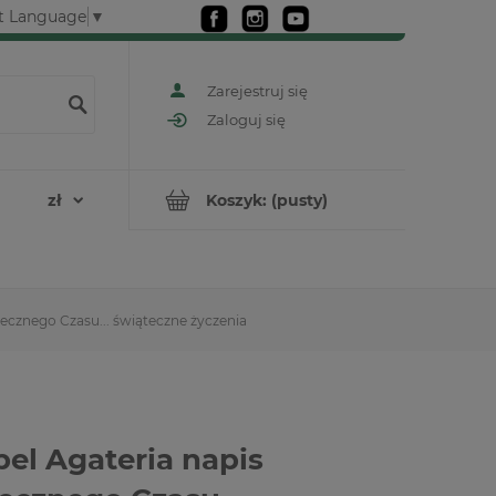
t Language
▼
Zarejestruj się
Zaloguj się
Koszyk:
(pusty)
ecznego Czasu... świąteczne życzenia
el Agateria napis