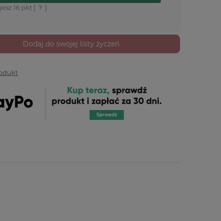
jesz
16
pkt [
?
]
Dodaj do swojej listy życzeń
rodukt