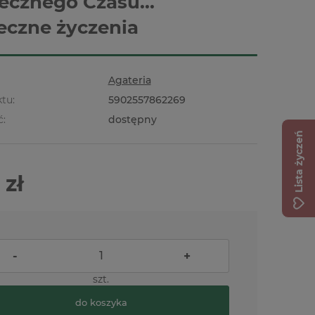
ecznego Czasu...
eczne życzenia
Agateria
tu:
5902557862269
ć:
dostępny
Lista życzeń
 zł
-
+
szt.
do koszyka