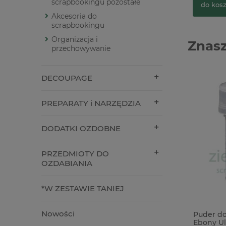
scrapbookingu pozostałe
do kos
Akcesoria do
scrapbookingu
Organizacja i
Znasz
przechowywanie
DECOUPAGE
PREPARATY i NARZĘDZIA
DODATKI OZDOBNE
PRZEDMIOTY DO
OZDABIANIA
*W ZESTAWIE TANIEJ
Nowości
Forma foremka silikonowa Mila
Puder d
Project las sosnowy
Ebony Ul