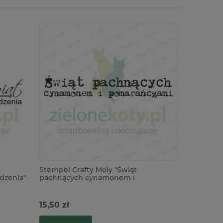
a
Stempel Crafty Moly "Świąt
Stempel C
dzenia"
pachnących cynamonem i
pachnący
pomarańczami" życzenia
pomarańc
15,50 zł
14,90 zł