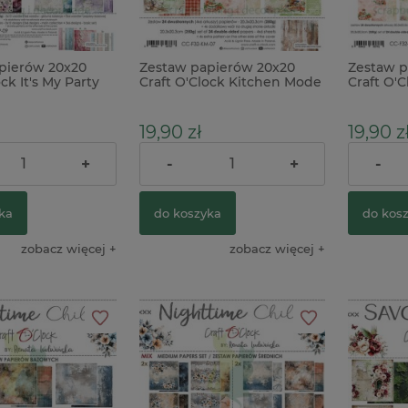
pierów 20x20
Zestaw papierów 20x20
Zestaw p
ck It's My Party
Craft O'Clock Kitchen Mode
Craft O'
kuchnia
Mix kuch
19,90 zł
19,90 z
+
-
+
-
37,00 zł
Cena regularna:
Cena reg
ka
do koszyka
do kos
zobacz więcej
zobacz więcej