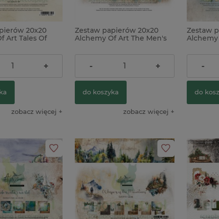
pierów 20x20
Zestaw papierów 20x20
Zestaw p
 Art Tales Of
Alchemy Of Art The Men's
Alchemy 
Fern
World
of Fairie
20,00 zł
22,00 z
+
-
+
-
ka
do koszyka
do kos
zobacz więcej
zobacz więcej