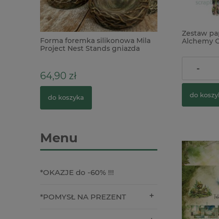
Zestaw pa
9 and
Forma foremka silikonowa Mila
Wycinanka Wyci
Alchemy O
or Swatch
Project Nest Stands gniazda
napisy Pamiatka 
Beautiful
podstawki
Komunii Św. x
20,90 zł
-
64,90 zł
7,90 zł
do koszy
do koszyka
do koszyka
Menu
*OKAZJE do -60% !!!
*POMYSŁ NA PREZENT