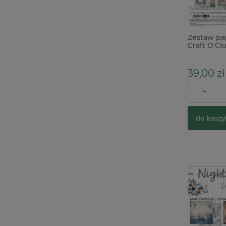
Zestaw pa
Craft O'Clo
Mix
39,00 zł
-
do koszy