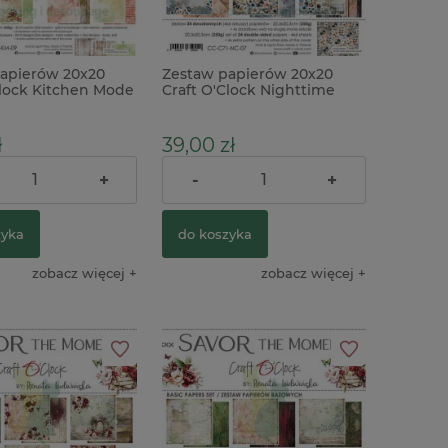
apierów 20x20
Zestaw papierów 20x20
Clock Kitchen Mode
Craft O'Clock Nighttime
nia
Chill
ł
39,00 zł
+
-
+
37,00 zł
ularna:
zyka
do koszyka
zobacz więcej
zobacz więcej