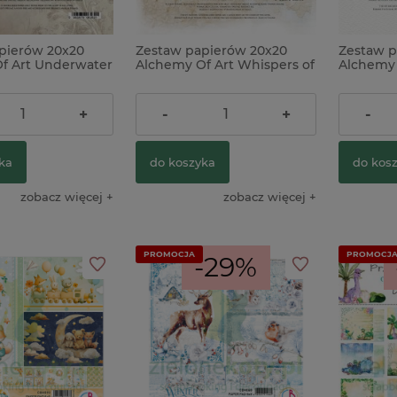
pierów 20x20
Zestaw papierów 20x20
Zestaw p
f Art Underwater
Alchemy Of Art Whispers of
Alchemy 
the Mountains
Christma
22,90 zł
23,00 z
+
-
+
-
ka
do koszyka
do kos
zobacz więcej
zobacz więcej
PROMOCJA
PROMOCJ
-29%