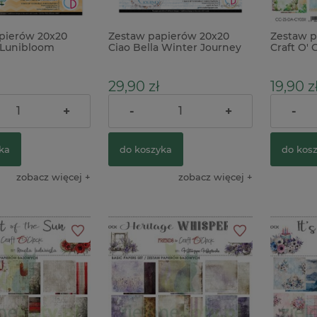
pierów 20x20
Zestaw papierów 20x20
Zestaw p
a Lunibloom
Ciao Bella Winter Journey
Craft O' 
Adventur
specjaln
29,90 zł
19,90 z
+
-
+
-
42,00 zł
Cena regularna:
Cena reg
ka
do koszyka
do kos
zobacz więcej
zobacz więcej