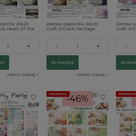
pierów 20x20
Zestaw papierów 20x20
Zestaw p
ock Heart Of The
Craft O'Clock Heritage
Craft O'C
we
Whispers bazowe
39,00 zł
39,00 z
+
-
+
-
ka
do koszyka
do kos
zobacz więcej
zobacz więcej
PROMOCJA
PROMOCJ
-46%