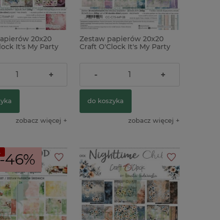
apierów 20x20
Zestaw papierów 20x20
lock It's My Party
Craft O'Clock It's My Party
bazowe
ł
39,00 zł
+
-
+
zyka
do koszyka
zobacz więcej
zobacz więcej
A
-46%