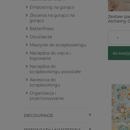
Embossing na gorąco
Złocenia na gorąco na
Zestaw pa
gorąco
Alchemy O
World x
BetterPress
22,90 zł
Dziurkacze
-
Maszynki do scrapbookingu
Narzędzia do cięcia i
do koszy
bigowania
Narzędzia do
scrapbookingu pozostałe
Akcesoria do
scrapbookingu
Organizacja i
przechowywanie
DECOUPAGE
PREPARATY i NARZĘDZIA