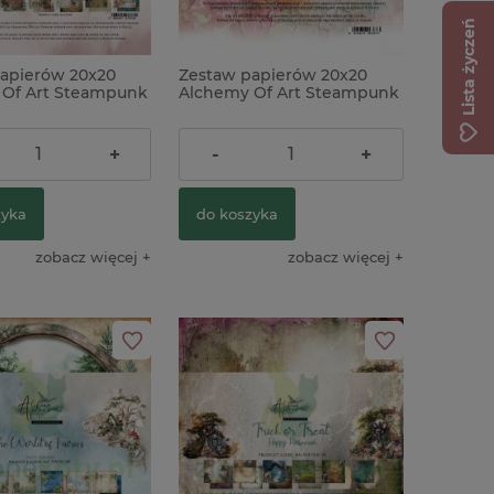
Lista życzeń
apierów 20x20
Zestaw papierów 20x20
ekturka Kreatywna
 Of Art Steampunk
Alchemy Of Art Steampunk
lub 2025 Ramka
Time
ł
22,00 zł
+
-
+
zyka
do koszyka
zobacz więcej
zobacz więcej