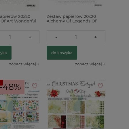
apierów 20x20
Zestaw papierów 20x20
Of Art Wonderful
Alchemy Of Legends Of
s Time
The Magic School
ł
20,00 zł
+
-
+
zyka
do koszyka
zobacz więcej
zobacz więcej
A
-48%