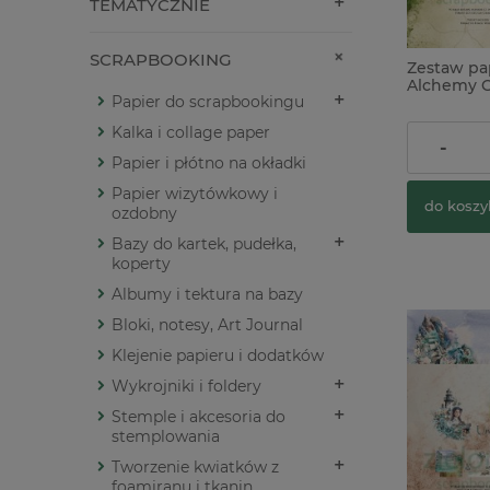
TEMATYCZNIE
SCRAPBOOKING
Zestaw pa
Alchemy Of
Papier do scrapbookingu
Moss And 
Kalka i collage paper
22,00 zł
-
Papier i płótno na okładki
Papier wizytówkowy i
do koszy
ozdobny
Bazy do kartek, pudełka,
koperty
Albumy i tektura na bazy
Bloki, notesy, Art Journal
Klejenie papieru i dodatków
Wykrojniki i foldery
Stemple i akcesoria do
stemplowania
Tworzenie kwiatków z
foamiranu i tkanin