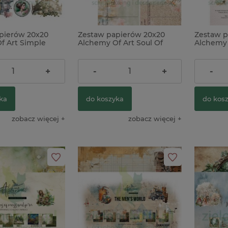
pierów 20x20
Zestaw papierów 20x20
Zestaw p
nanka Komunia
Forma foremka silikonowa Prima
Wycinanka t
f Art Simple
Alchemy Of Art Soul Of
Alchemy
Pierwszej
The Home Baker Sweet Seal
Pracownia Ś
Spring
Dream
pieczęcie słodycze kuchnia
Gołębie
22,00 zł
20,00 z
+
-
+
-
112,00 zł
4,90 zł
ka
do koszyka
do kos
do koszyka
do koszyka
zobacz więcej
zobacz więcej