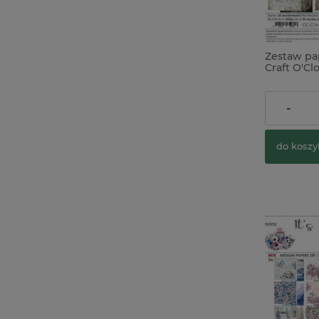
Zestaw pa
Craft O'Cl
Sun bazo
39,00 zł
-
do koszy