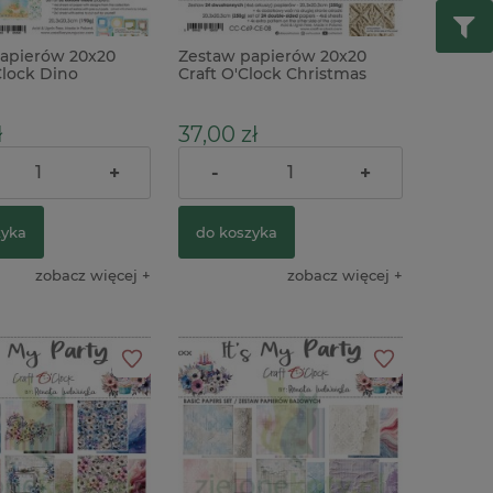
apierów 20x20
Zestaw papierów 20x20
Clock Dino
Craft O'Clock Christmas
es zestaw
Everywhere bazowe
y
ł
37,00 zł
+
-
+
38,00 zł
ularna:
zyka
do koszyka
zobacz więcej
zobacz więcej