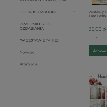
DODATKI OZDOBNE
Zestaw pa
Ciao Bell
PRZEDMIOTY DO
OZDABIANIA
36,00 zł
-
*W ZESTAWIE TANIEJ
do koszy
Nowości
Promocje