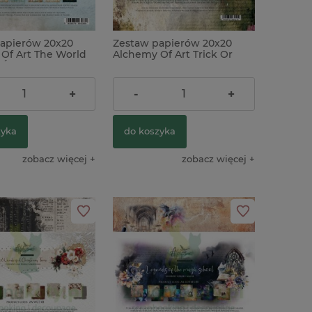
apierów 20x20
Zestaw papierów 20x20
Of Art The World
Alchemy Of Art Trick Or
s Świat Wróżek
Treat Happy Halloween
ł
22,00 zł
+
-
+
zyka
do koszyka
zobacz więcej
zobacz więcej