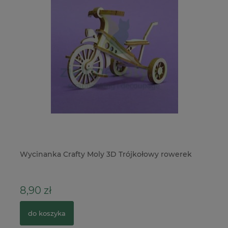
Wycinanka Crafty Moly 3D Trójkołowy rowerek
Pa
na
8,90 zł
1
do koszyka