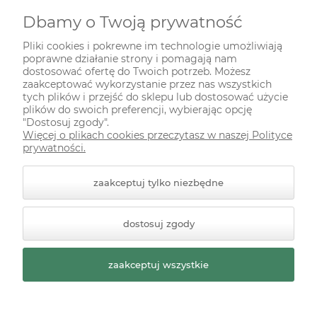
Dbamy o Twoją prywatność
INFORMACJE
Pliki cookies i pokrewne im technologie umożliwiają
poprawne działanie strony i pomagają nam
ODWIEDŹ NAS NA
dostosować ofertę do Twoich potrzeb. Możesz
zaakceptować wykorzystanie przez nas wszystkich
tych plików i przejść do sklepu lub dostosować użycie
plików do swoich preferencji, wybierając opcję
"Dostosuj zgody".
Więcej o plikach cookies przeczytasz w naszej Polityce
prywatności.
zaakceptuj tylko niezbędne
© 2026 zielonekoty.pl. Wszelkie prawa zastrzeżone.
dostosuj zgody
Styl graficzny ShopGadget.pl
Sklep internetowy Shoper
Premium
zaakceptuj wszystkie