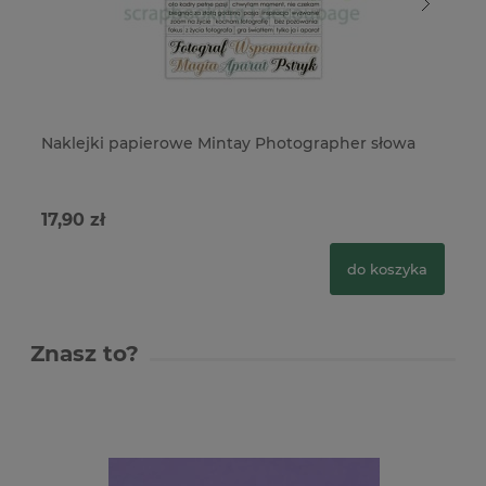
Naklejki papierowe Mintay Photographer słowa
Pa
17,90 zł
3,
do koszyka
Znasz to?