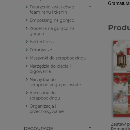
Gramatura
Tworzenie kwiatków z
foamiranu i tkanin
Embossing na gorąco
Prod
Złocenia na gorąco na
gorąco
BetterPress
Dziurkacze
Maszynki do scrapbookingu
Narzędzia do cięcia i
bigowania
Narzędzia do
scrapbookingu pozostałe
Akcesoria do
scrapbookingu
Organizacja i
przechowywanie
Zestaw p
DECOUPAGE
Romantic