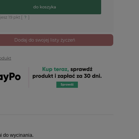
do koszyka
jesz
19
pkt [
?
]
Dodaj do swojej listy życzeń
rodukt
i do wycinania.