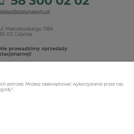
58 300 02 02
ul. Malczewskiego 118A
80-112 Gdańsk
Nie prowadzimy sprzedaży
stacjonarnej!
ich potrzeb. Możesz zaakceptować wykorzystanie przez nas
zgody".