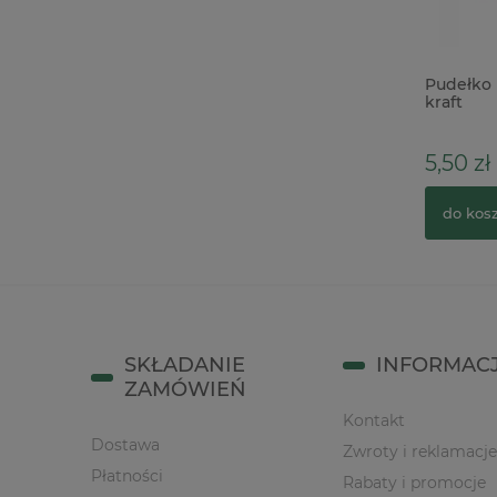
Zestaw do monoprintingu płytka Gel
Pudełko 
Press Printing PLate 30x30cm + wałek
kraft
10cm
276,00 zł
5,50 zł
zobacz więcej
do kos
SKŁADANIE
INFORMAC
ZAMÓWIEŃ
Kontakt
Dostawa
Zwroty i reklamacje
Płatności
Rabaty i promocje