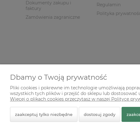
Dokumenty zakupu i
Regulamin
faktury
Polityka prywatnoś
Zamówienia zagraniczne
Dbamy o Twoją prywatność
Pliki cookies i pokrewne im technologie umożliwiają popr
wszystkich tych plików i przejść do sklepu lub dostosować u
© 2026 zielonekoty.pl. Wszelkie prawa zastrzeżone.
Więcej o plikach cookies przeczytasz w naszej Polityce pry
Styl graficzny ShopGadget.pl
Sklep internetowy Shope
zaakceptuj tylko niezbędne
dostosuj zgody
zaakce