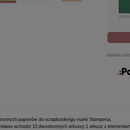
Zysku
zapytaj o p
tronnych papierów do scrapbookingu marki Stamperia.
estawu wchodzi 10 dwustronnych arkuszy 1 arkusz z elementam