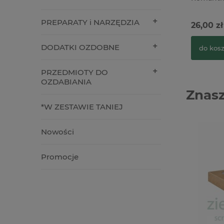
PREPARATY i NARZĘDZIA
26,00 zł
DODATKI OZDOBNE
do kos
PRZEDMIOTY DO
OZDABIANIA
Znasz
*W ZESTAWIE TANIEJ
Nowości
Promocje