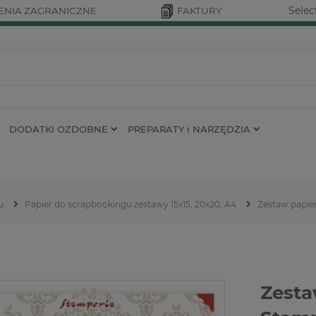
Selec
NIA ZAGRANICZNE
FAKTURY
DODATKI OZDOBNE
PREPARATY i NARZĘDZIA
u
Papier do scrapbookingu zestawy 15x15, 20x20, A4
Zestaw papie
Zesta