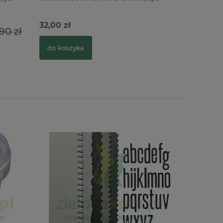
32,00 zł
90 zł
do koszyka