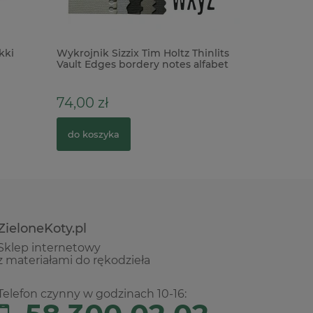
kki
Wykrojnik Sizzix Tim Holtz Thinlits
Papier r
Vault Edges bordery notes alfabet
miękki za
74,00 zł
10,90 zł
do koszyka
do kosz
ZieloneKoty.pl
Sklep internetowy
z materiałami do rękodzieła
Telefon czynny w godzinach 10-16: