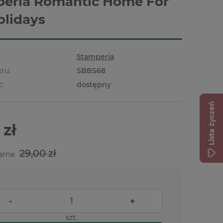
eria Romantic Home For
olidays
Stamperia
tu:
SBBS68
ć:
dostępny
Lista życzeń
 zł
29,00 zł
arna:
-
+
szt.