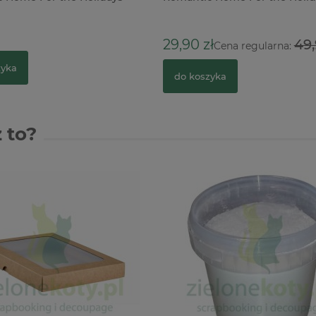
29,90 zł
49,
Cena regularna:
zyka
do koszyka
 to?