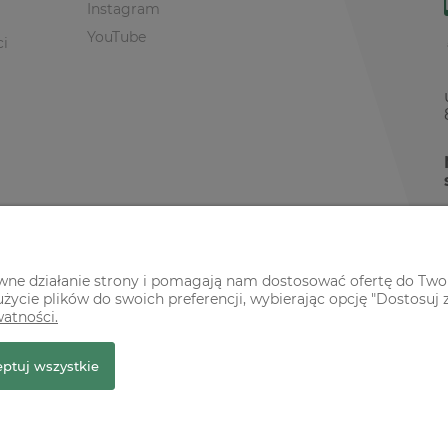
Instagram
YouTube
ci
awne działanie strony i pomagają nam dostosować ofertę do Two
życie plików do swoich preferencji, wybierając opcję "Dostosuj 
watności.
r Premium
ptuj wszystkie