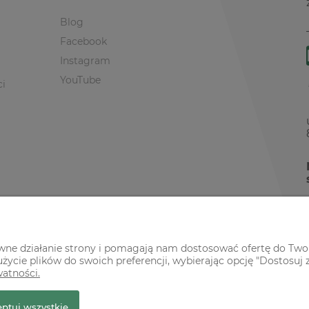
Blog
Facebook
Instagram
YouTube
ci
awne działanie strony i pomagają nam dostosować ofertę do Two
życie plików do swoich preferencji, wybierając opcję "Dostosuj 
watności.
r Premium
ptuj wszystkie