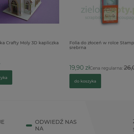
a Crafty Moly 3D kapliczka
Folia do złoceń w rolce Stamp
srebrna
ł
19,90 zł
26,
Cena regularna:
zyka
do koszyka
JE
ODWIEDŹ NAS
NA