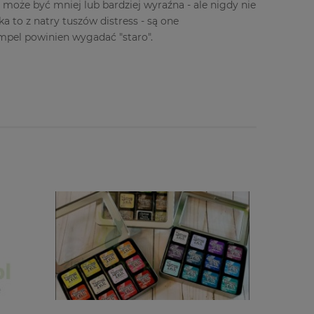
może być mniej lub bardziej wyraźna - ale nigdy nie
 to z natry tuszów distress - są one
empel powinien wygadać "staro".