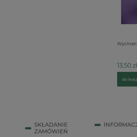
Wycinanka 3D Snipart Kamieniczka
Wycinank
11cm x
10,90 zł
13,50 z
do koszyka
do kos
SKŁADANIE
INFORMAC
ZAMÓWIEŃ