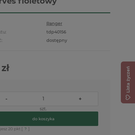
rves fioletowy
Ranger
tu:
tdp40156
ć:
dostępny
 zł
Lista życzeń
-
+
szt.
do koszyka
jesz
20
pkt [
?
]