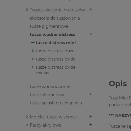
Tusze, akcesoria do tuszów
akcesoria do tuszowania
tusze pigmentowe
tusze wodne distress
tusze distress mini
tusze distress duże
tusze distress oxide
tusze distress oxide
reinker
Opis
tusze wodoodporne
tusze alkoholowe
Tusz Mini 
tusze splash do chlapania
poduszeczk
*** NASZ
Mgiełki, tusze w sprayu
Farby akrylowe
Tusze te s