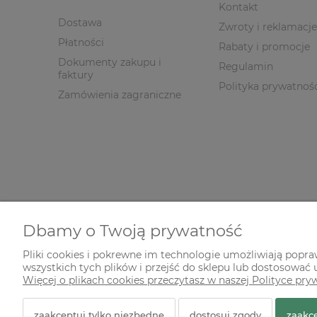
Kontakt
Dostawa
Zwroty i reklamacje
Płatności
Rabaty i promocje
Dokumenty zakupu i
Regulamin
faktury
Polityka prywatnoś
Zamówienia zagraniczne
Dbamy o Twoją prywatność
Pliki cookies i pokrewne im technologie umożliwiają popr
wszystkich tych plików i przejść do sklepu lub dostosować u
© 2026 zielonekoty.pl. Wszelkie prawa zastrzeżone.
Więcej o plikach cookies przeczytasz w naszej Polityce pry
Styl graficzny ShopGadget.pl
Sklep internetowy Shope
zaakceptuj tylko niezbędne
dostosuj zgody
zaakce