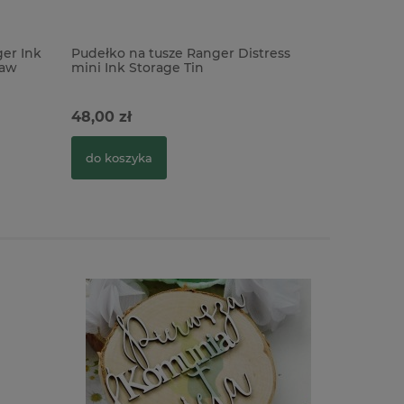
er Ink
Pudełko na tusze Ranger Distress
Tusz Distr
taw
mini Ink Storage Tin
niebieski
48,00 zł
17,90 zł
do koszyka
do kosz