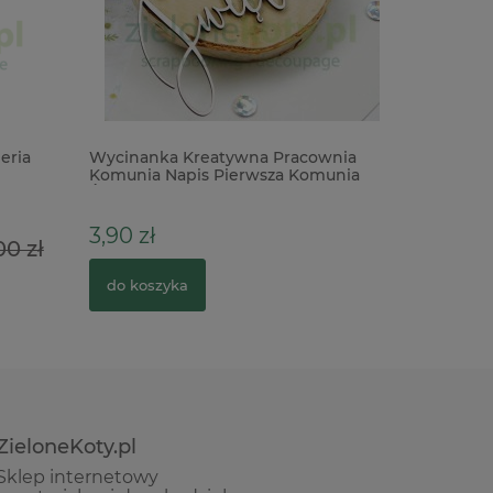
eria
Wycinanka Kreatywna Pracownia
MDF baza
Komunia Napis Pierwsza Komunia
serce po
Święta
3,90 zł
5,90 zł
00 zł
do koszyka
do kosz
ZieloneKoty.pl
Sklep internetowy