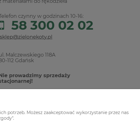
z materiałami do rękodzieła
Telefon czynny w godzinach 10-16:
58 300 02 02
ul. Malczewskiego 118A
80-112 Gdańsk
Nie prowadzimy sprzedaży
stacjonarnej!
ich potrzeb. Możesz zaakceptować wykorzystanie przez nas
zgody".