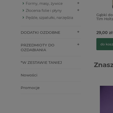
Formy, masy, żywice
Złocenia folie i płyny
Gąbki do
Pędzle, szpatułki, narzędzia
Tim Holtz
DODATKI OZDOBNE
29,00 zł
do kos
PRZEDMIOTY DO
OZDABIANIA
*W ZESTAWIE TANIEJ
Znasz
Nowości
Promocje