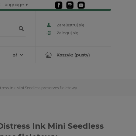
t Language
▼
Zarejestruj się
Zaloguj się
Koszyk:
(pusty)
tress Ink Mini Seedless preserves fioletowy
Distress Ink Mini Seedless