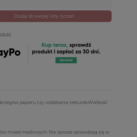
Dodaj do swojej listy życzeń
rodukt
a brzegów papieru czy ozdabiania tekturek.Wielkość
któw mixed mediowych. Nie zawsze sprawdzają się w