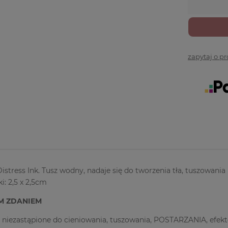
zapytaj o p
Distress Ink. Tusz wodny, nadaje się do tworzenia tła, tuszowani
i: 2,5 x 2,5cm
YM ZDANIEM
ą niezastąpione do cieniowania, tuszowania, POSTARZANIA, efe