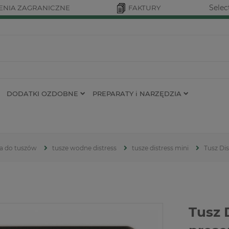
Selec
NIA ZAGRANICZNE
FAKTURY
DODATKI OZDOBNE
PREPARATY i NARZĘDZIA
ia do tuszów
tusze wodne distress
tusze distress mini
Tusz Dis
Tusz 