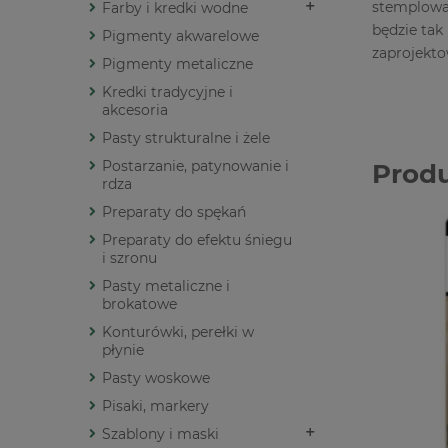
stemplowan
Farby i kredki wodne
będzie tak
Pigmenty akwarelowe
zaprojekto
Pigmenty metaliczne
Kredki tradycyjne i
akcesoria
Pasty strukturalne i żele
Postarzanie, patynowanie i
Prod
rdza
Preparaty do spękań
Preparaty do efektu śniegu
i szronu
Pasty metaliczne i
brokatowe
Konturówki, perełki w
płynie
Pasty woskowe
Pisaki, markery
Szablony i maski