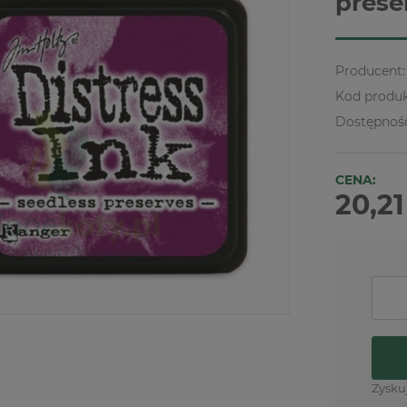
prese
Producent:
Kod produk
Dostępnoś
CENA:
20,21
Zysku