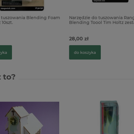
 tuszowania Blending Foam
Narzędzie do tuszowania Rang
 10szt.
Blending Toool Tim Holtz zes
28,00 zł
zyka
do koszyka
 to?