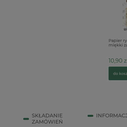
Płótno introligatorskie bawełniane
Papier r
samoprzylepne 30x60cm czarne
miękki z
12,90 zł
10,90 z
do koszyka
do kos
SKŁADANIE
INFORMAC
ZAMÓWIEŃ