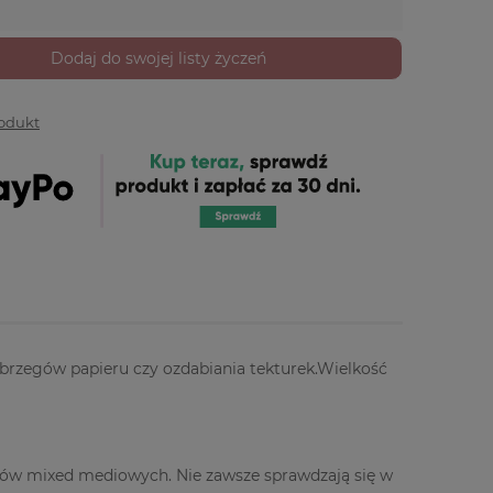
Dodaj do swojej listy życzeń
rodukt
a brzegów papieru czy ozdabiania tekturek.Wielkość
któw mixed mediowych. Nie zawsze sprawdzają się w