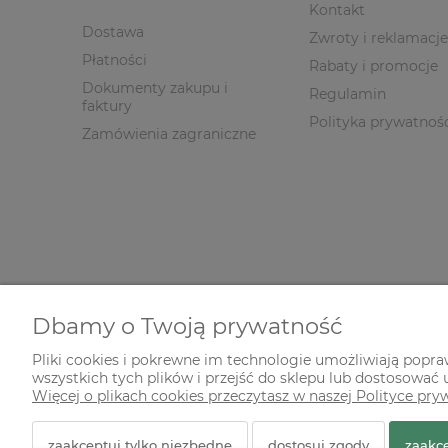
Kontakt
Dostawa
Zwroty i reklamacje
Płatności
Rabaty i promocje
Dokumenty zakupu i
Regulamin
faktury
Polityka prywatnoś
Zamówienia zagraniczne
Dbamy o Twoją prywatność
Pliki cookies i pokrewne im technologie umożliwiają popr
wszystkich tych plików i przejść do sklepu lub dostosować u
© 2026 zielonekoty.pl. Wszelkie prawa zastrzeżone.
Więcej o plikach cookies przeczytasz w naszej Polityce pry
Styl graficzny ShopGadget.pl
Sklep internetowy Shope
zaakceptuj tylko niezbędne
dostosuj zgody
zaakce