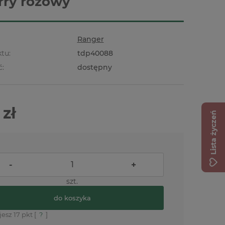
rry różowy
Ranger
tu:
tdp40088
ć:
dostępny
 zł
Lista życzeń
-
+
szt.
do koszyka
jesz
17
pkt [
?
]