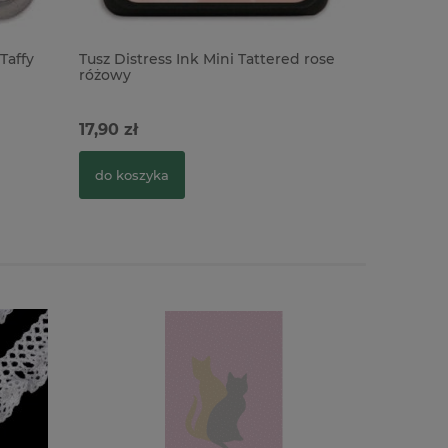
Taffy
Tusz Distress Ink Mini Tattered rose
Tusz Distr
różowy
różowy
17,90 zł
17,90 zł
do koszyka
do kosz