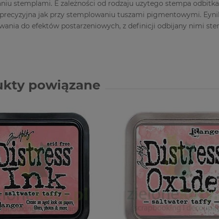
iu stemplami. E zależności od rodzaju uzytego stempa odbitka 
 precyzyjna jak przy stemplowaniu tuszami pigmentowymi. Eynika
wania do efektów postarzeniowych, z definicji odbijany nimi st
ukty powiązane