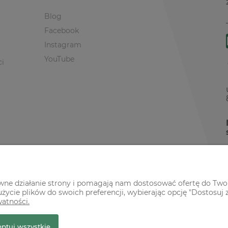
Blog
Facebook
Instagram
YouTube
ci
awne działanie strony i pomagają nam dostosować ofertę do Two
życie plików do swoich preferencji, wybierając opcję "Dostosuj 
watności.
r Premium
ptuj wszystkie