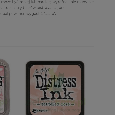
może być mniej lub bardziej wyraźna - ale nigdy nie
 to z natry tuszów distress - są one
empel powinien wygadać "staro".