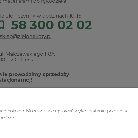
z materiałami do rękodzieła
Telefon czynny w godzinach 10-16:
58 300 02 02
ul. Malczewskiego 118A
80-112 Gdańsk
Nie prowadzimy sprzedaży
stacjonarnej!
ich potrzeb. Możesz zaakceptować wykorzystanie przez nas
zgody".