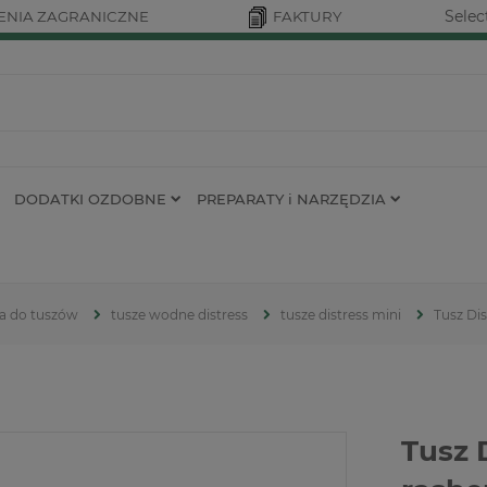
Selec
NIA ZAGRANICZNE
FAKTURY
DODATKI OZDOBNE
PREPARATY i NARZĘDZIA
ia do tuszów
tusze wodne distress
tusze distress mini
Tusz Dis
Tusz 