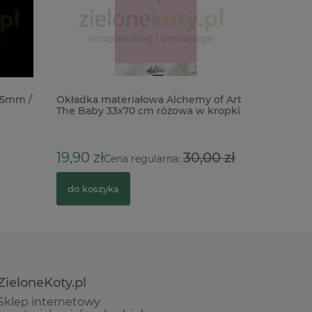
15mm /
Okładka materiałowa Alchemy of Art
Notes Vae
The Baby 33x70 cm różowa w kropki
/ 240g / 
19,90 zł
30,00 zł
26,00 z
Cena regularna:
do koszyka
do kosz
ZieloneKoty.pl
Sklep internetowy