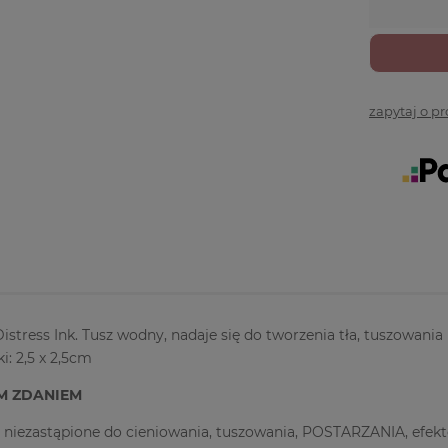
zapytaj o p
Distress Ink. Tusz wodny, nadaje się do tworzenia tła, tuszowani
i: 2,5 x 2,5cm
YM ZDANIEM
ą niezastąpione do cieniowania, tuszowania, POSTARZANIA, efe