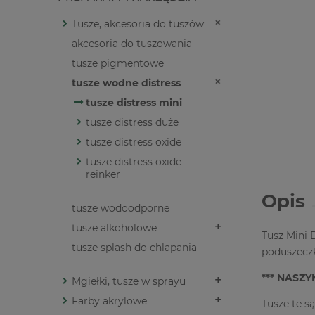
Tusze, akcesoria do tuszów
akcesoria do tuszowania
tusze pigmentowe
tusze wodne distress
tusze distress mini
tusze distress duże
tusze distress oxide
tusze distress oxide
reinker
Opis
tusze wodoodporne
tusze alkoholowe
Tusz Mini 
tusze splash do chlapania
poduszeczk
*** NASZ
Mgiełki, tusze w sprayu
Farby akrylowe
Tusze te s