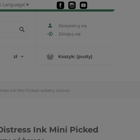
t Language
▼
Zarejestruj się
Zaloguj się
Koszyk:
(pusty)
tress Ink Mini Picked rasberry różowy
Distress Ink Mini Picked