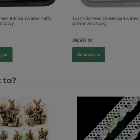
ress Ink Saltwater Taffy
Tusz Distress Oxide Saltwater 
czowy
pomarańczowy
29,90 zł
zyka
do koszyka
 to?