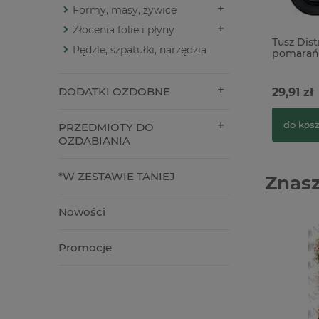
Formy, masy, żywice
Złocenia folie i płyny
Tusz Dist
Pędzle, szpatułki, narzędzia
pomarań
DODATKI OZDOBNE
29,91 zł
do kos
PRZEDMIOTY DO
OZDABIANIA
*W ZESTAWIE TANIEJ
Znasz
Nowości
Promocje