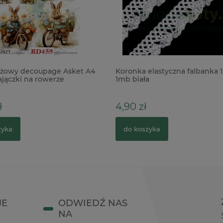
yżowy decoupage Asket A4
Koronka elastyczna falbanka 
ajączki na rowerze
1mb biała
ł
4,90 zł
zyka
do koszyka
JE
ODWIEDŹ NAS
NA