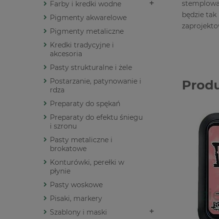
stemplowan
Farby i kredki wodne
będzie tak
Pigmenty akwarelowe
zaprojekto
Pigmenty metaliczne
Kredki tradycyjne i
akcesoria
Pasty strukturalne i żele
Postarzanie, patynowanie i
Prod
rdza
Preparaty do spękań
Preparaty do efektu śniegu
i szronu
Pasty metaliczne i
brokatowe
Konturówki, perełki w
płynie
Pasty woskowe
Pisaki, markery
Szablony i maski