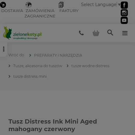
Select Language
▼
DOSTAWA
ZAMÓWIENIA
FAKTURY
ZAGRANICZNE
PREPARATY i NARZĘDZIA
Tusze, akcesoria do tuszów
tusze wodne distress
tusze distress mini
Tusz Distress Ink Mini Aged
mahogany czerwony