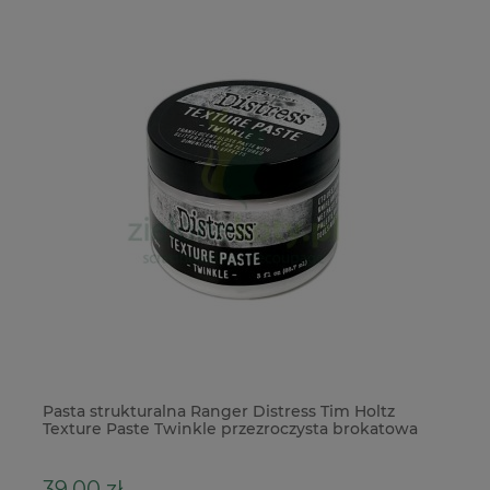
Pasta strukturalna Ranger Distress Tim Holtz
Wy
Texture Paste Twinkle przezroczysta brokatowa
De
39,00 zł
5