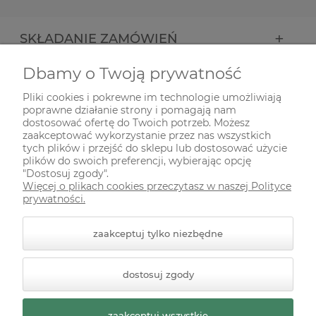
SKŁADANIE ZAMÓWIEŃ
Dbamy o Twoją prywatność
INFORMACJE
Pliki cookies i pokrewne im technologie umożliwiają
poprawne działanie strony i pomagają nam
ODWIEDŹ NAS NA
dostosować ofertę do Twoich potrzeb. Możesz
zaakceptować wykorzystanie przez nas wszystkich
tych plików i przejść do sklepu lub dostosować użycie
plików do swoich preferencji, wybierając opcję
"Dostosuj zgody".
Więcej o plikach cookies przeczytasz w naszej Polityce
prywatności.
zaakceptuj tylko niezbędne
© 2026 zielonekoty.pl. Wszelkie prawa zastrzeżone.
dostosuj zgody
Styl graficzny ShopGadget.pl
Sklep internetowy Shoper
Premium
zaakceptuj wszystkie