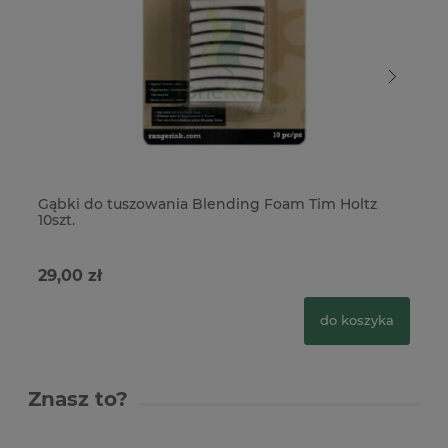
Gąbki do tuszowania Blending Foam Tim Holtz
Tu
10szt.
29,00 zł
29
do koszyka
Znasz to?