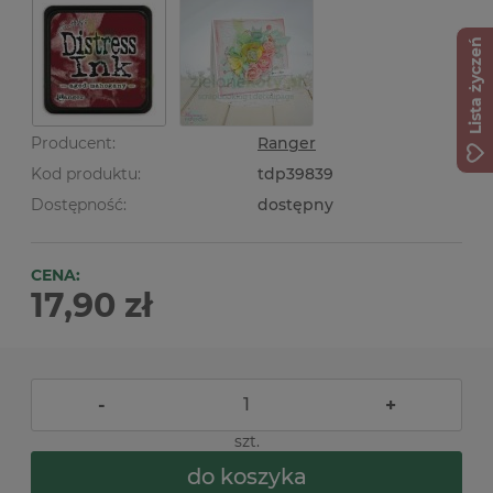
Lista życzeń
Producent:
Ranger
Kod produktu:
tdp39839
Dostępność:
dostępny
CENA:
17,90 zł
-
+
szt.
do koszyka