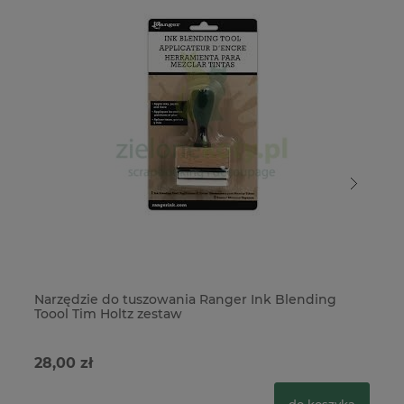
Narzędzie do tuszowania Ranger Ink Blending
Tu
Toool Tim Holtz zestaw
28,00 zł
29
do koszyka