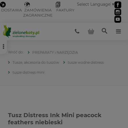
Select Language
▼
DOSTAWA
ZAMÓWIENIA
FAKTURY
ZAGRANICZNE
PREPARATY i NARZĘDZIA
Tusze, akcesoria do tuszów
tusze wodne distress
tusze distress mini
Tusz Distress Ink Mini peacock
feathers niebieski