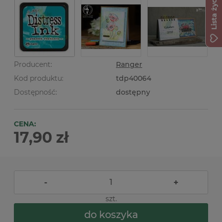
Lista życzeń
Producent:
Ranger
Kod produktu:
tdp40064
Dostępność:
dostępny
CENA:
17,90 zł
-
+
szt.
do koszyka