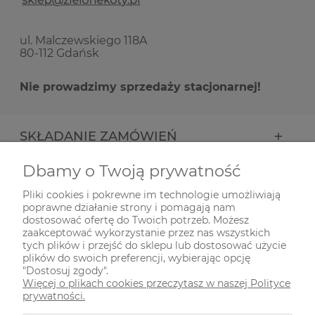
ul. Malczewskiego 118A
80-112 Gdańsk
Nie prowadzimy sprzedaży stacjonarnej!
SKŁADANIE ZAMÓWIEŃ
Dbamy o Twoją prywatność
INFORMACJE
Pliki cookies i pokrewne im technologie umożliwiają
poprawne działanie strony i pomagają nam
ODWIEDŹ NAS NA
dostosować ofertę do Twoich potrzeb. Możesz
zaakceptować wykorzystanie przez nas wszystkich
tych plików i przejść do sklepu lub dostosować użycie
plików do swoich preferencji, wybierając opcję
"Dostosuj zgody".
Więcej o plikach cookies przeczytasz w naszej Polityce
prywatności.