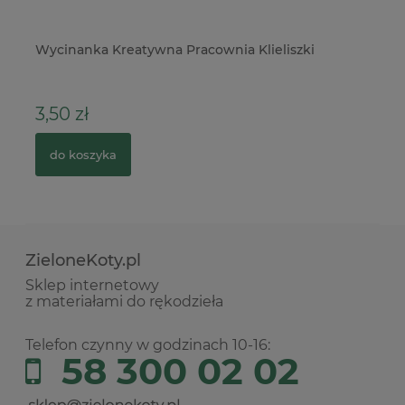
Wycinanka Kreatywna Pracownia Klieliszki
Do
St
3,50 zł
2
do koszyka
ZieloneKoty.pl
Sklep internetowy
z materiałami do rękodzieła
Telefon czynny w godzinach 10-16:
58 300 02 02