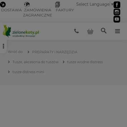
Select Language
▼
DOSTAWA
ZAMÓWIENIA
FAKTURY
ZAGRANICZNE
PREPARATY i NARZĘDZIA
Tusze, akcesoria do tuszów
tusze wodne distress
tusze distress mini