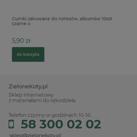
Gumki zakuwane do notesów, albumów 10szt
Wy
czarne x
kl
5,90 zł
5
do koszyka
ZieloneKoty.pl
Sklep internetowy
z materiałami do rękodzieła
Telefon czynny w godzinach 10-16:
58 300 02 02