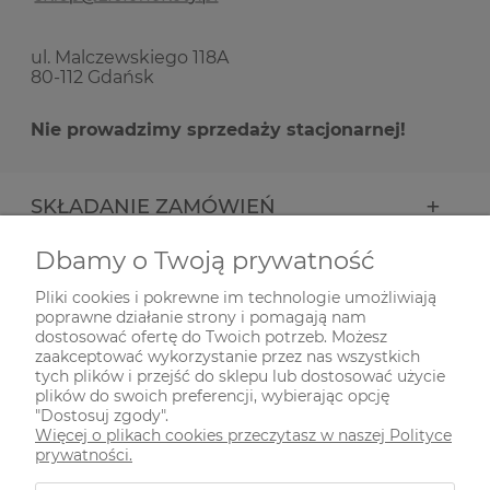
ul. Malczewskiego 118A
80-112 Gdańsk
Nie prowadzimy sprzedaży stacjonarnej!
SKŁADANIE ZAMÓWIEŃ
Dbamy o Twoją prywatność
INFORMACJE
Pliki cookies i pokrewne im technologie umożliwiają
poprawne działanie strony i pomagają nam
ODWIEDŹ NAS NA
dostosować ofertę do Twoich potrzeb. Możesz
zaakceptować wykorzystanie przez nas wszystkich
tych plików i przejść do sklepu lub dostosować użycie
plików do swoich preferencji, wybierając opcję
"Dostosuj zgody".
Więcej o plikach cookies przeczytasz w naszej Polityce
prywatności.