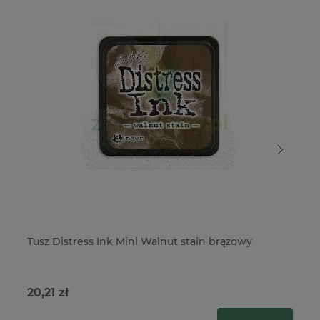
Tusz Distress Ink Mini Walnut stain brązowy
Tu
20,21 zł
12