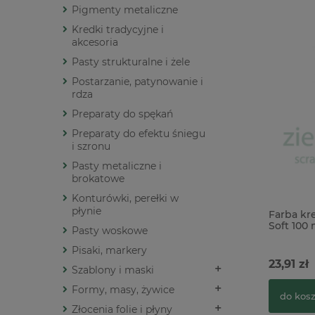
Pigmenty metaliczne
Kredki tradycyjne i
akcesoria
Pasty strukturalne i żele
Postarzanie, patynowanie i
rdza
Preparaty do spękań
Preparaty do efektu śniegu
i szronu
Pasty metaliczne i
brokatowe
Konturówki, perełki w
płynie
Farba kr
Soft 100 
Pasty woskowe
Pisaki, markery
23,91 zł
Szablony i maski
Formy, masy, żywice
do kos
Złocenia folie i płyny