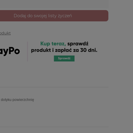
Dodaj do swojej listy życzeń
rodukt
w dotyku powierzchnię