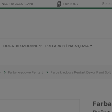
Selec
NIA ZAGRANICZNE
FAKTURY
DODATKI OZDOBNE
PREPARATY i NARZĘDZIA
e
Farby kredowe Pentart
Farba kredowa Pentart Dekor Paint Soft
Farba