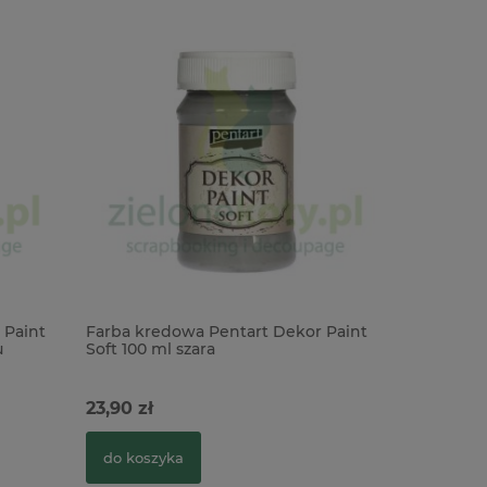
 Paint
Farba kredowa Pentart Dekor Paint
Farba kre
u
Soft 100 ml szara
Soft 100 m
23,90 zł
23,90 zł
do koszyka
do kosz