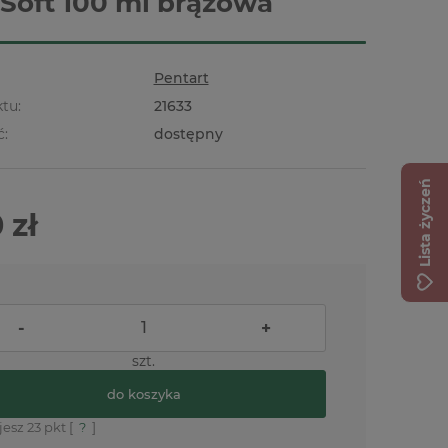
 Soft 100 ml brązowa
Pentart
tu:
21633
ć:
dostępny
Lista życzeń
 zł
-
+
szt.
do koszyka
jesz
23
pkt [
?
]