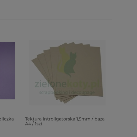
liczka
Tektura introligatorska 1,5mm / baza
Dodatki T
A4 / 1szt
Halloween
2cm