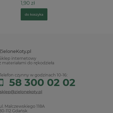
1,90 zł
39,00 z
do koszyka
do kosz
ZieloneKoty.pl
Sklep internetowy
z materiałami do rękodzieła
Telefon czynny w godzinach 10-16:
58 300 02 02
ul. Malczewskiego 118A
80-112 Gdańsk