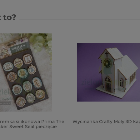
 to?
remka silikonowa Prima The
Wycinanka Crafty Moly 3D kap
er Sweet Seal pieczęcie
 kuchnia