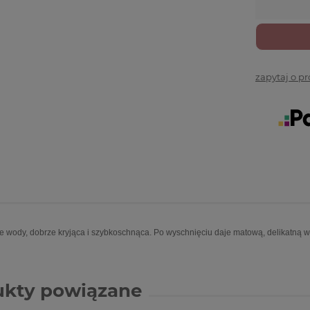
zapytaj o p
e wody, dobrze kryjąca i szybkoschnąca. Po wyschnięciu daje matową, delikatną 
ukty powiązane