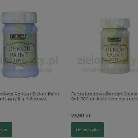
edowa Pentart Dekor Paint
Farba kredowa Pentart Dekor
ml jasny lila fioletowa
Soft 100 ml kość słoniowa ecr
23,90 zł
zyka
do koszyka