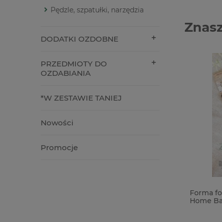
Pędzle, szpatułki, narzędzia
Znasz
DODATKI OZDOBNE
PRZEDMIOTY DO
OZDABIANIA
*W ZESTAWIE TANIEJ
Nowości
Promocje
Baza ceramiczna biskwit Serce 3D
Forma fo
15cm do powieszenia
Home Bak
słodycze