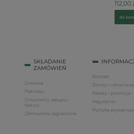
18,00 zł
112,00 
do koszyka
do kos
SKŁADANIE
INFORMAC
ZAMÓWIEŃ
Kontakt
Dostawa
Zwroty i reklamacje
Płatności
Rabaty i promocje
Dokumenty zakupu i
Regulamin
faktury
Polityka prywatnoś
Zamówienia zagraniczne