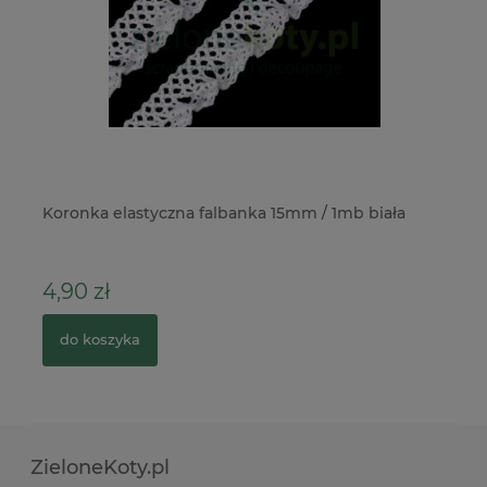
Koronka elastyczna falbanka 15mm / 1mb biała
St
Pi
4,90 zł
1
do koszyka
ZieloneKoty.pl