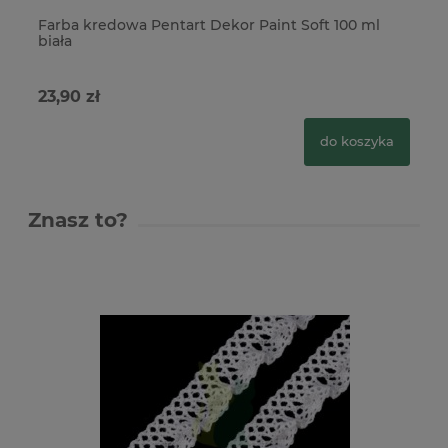
Farba kredowa Pentart Dekor Paint Soft 100 ml
Fa
biała
żó
23,90 zł
23
do koszyka
Znasz to?