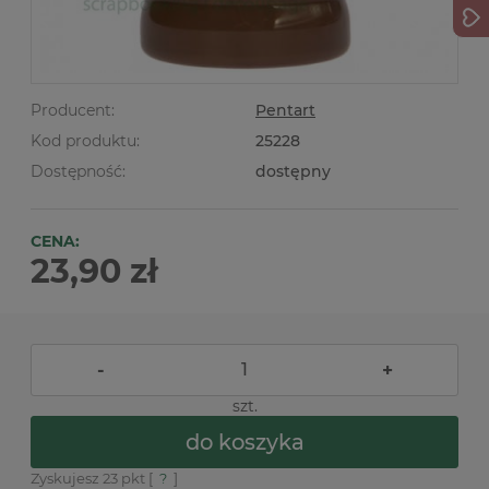
Producent:
Pentart
Kod produktu:
25228
Dostępność:
dostępny
CENA:
23,90 zł
-
+
szt.
do koszyka
Zyskujesz
23
pkt [
?
]