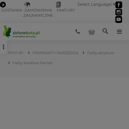
Select Language
▼
DOSTAWA
ZAMÓWIENIA
FAKTURY
ZAGRANICZNE
PREPARATY i NARZĘDZIA
Farby akrylowe
Farby kredowe Pentart