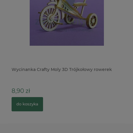
no
Wycinanka Crafty Moly 3D Trójkołowy rowerek
St
Pi
8,90 zł
1
do koszyka