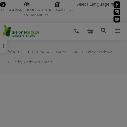
Select Language
▼
DOSTAWA
ZAMÓWIENIA
FAKTURY
ZAGRANICZNE
PREPARATY i NARZĘDZIA
Farby akrylowe
Farby kredowe Pentart