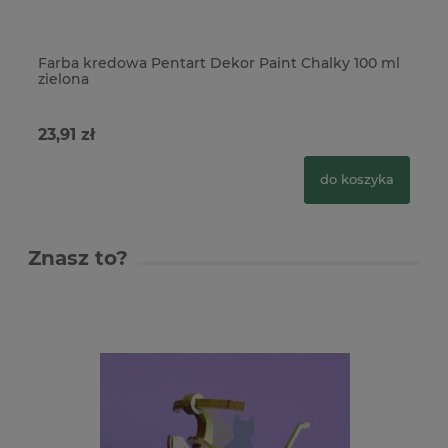
Farba kredowa Pentart Dekor Paint Chalky 100 ml
Fa
zielona
he
23,91 zł
23
do koszyka
Znasz to?