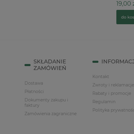
19,00 z
79,00 zł
109,01 zł
Cena regularna:
do kos
do koszyka
SKŁADANIE
INFORMAC
ZAMÓWIEŃ
Kontakt
Dostawa
Zwroty i reklamacje
Płatności
Rabaty i promocje
Dokumenty zakupu i
Regulamin
faktury
Polityka prywatnoś
Zamówienia zagraniczne