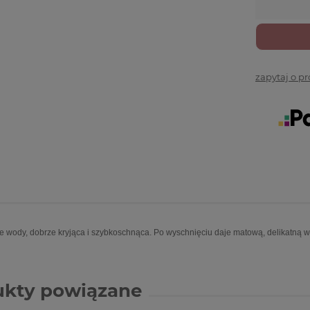
zapytaj o p
e wody, dobrze kryjąca i szybkoschnąca. Po wyschnięciu daje matową, delikatną 
ukty powiązane