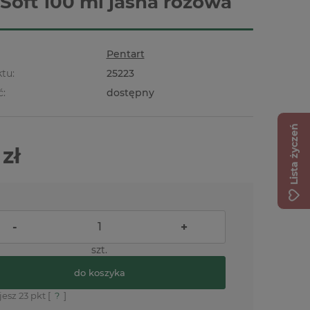
 Soft 100 ml jasna różowa
Pentart
tu:
25223
ć:
dostępny
Lista życzeń
 zł
-
+
szt.
do koszyka
jesz
23
pkt [
?
]