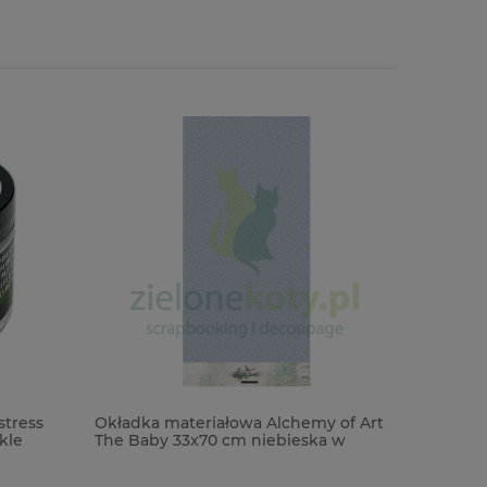
tress
Okładka materiałowa Alchemy of Art
Forma fo
le
The Baby 33x70 cm niebieska w
Project N
kropki
podstawk