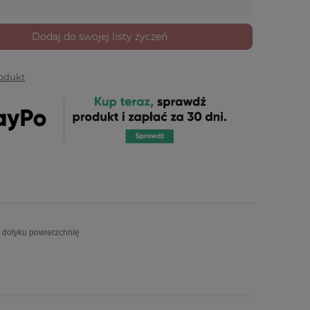
Dodaj do swojej listy życzeń
rodukt
w dotyku powierzchnię