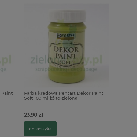
 Paint
Farba kredowa Pentart Dekor Paint
Farba kre
Soft 100 ml żółto-zielona
Soft 100 
niebieska
23,90 zł
23,91 zł
do koszyka
do kosz