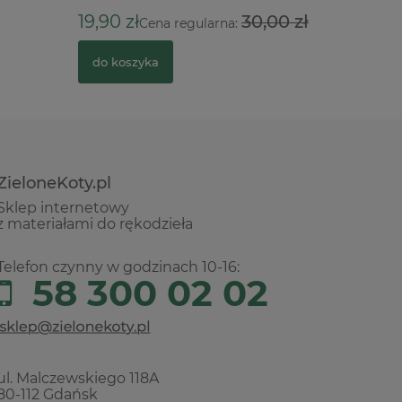
64,90 z
19,90 zł
30,00 zł
Cena regularna:
do kosz
do koszyka
ZieloneKoty.pl
Sklep internetowy
z materiałami do rękodzieła
Telefon czynny w godzinach 10-16:
58 300 02 02
ul. Malczewskiego 118A
80-112 Gdańsk