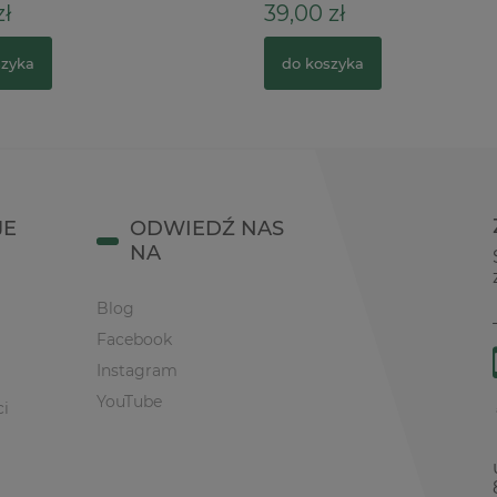
ł
39,00 zł
zyka
do koszyka
JE
ODWIEDŹ NAS
NA
Blog
Facebook
Instagram
YouTube
ci