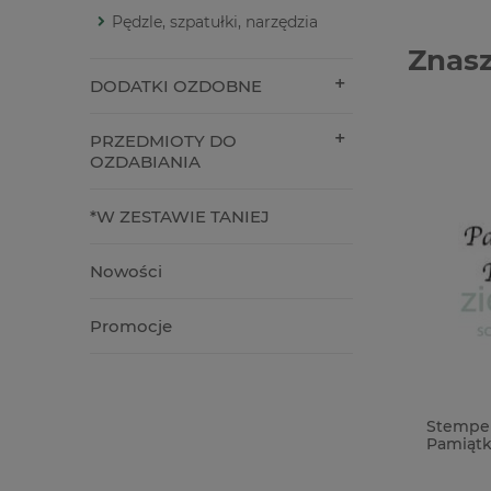
Pędzle, szpatułki, narzędzia
Znasz
DODATKI OZDOBNE
PRZEDMIOTY DO
OZDABIANIA
*W ZESTAWIE TANIEJ
Nowości
Promocje
Forma foremka silikonowa Prima
Stempel 
Buzzing Beauties owady
Pamiątka