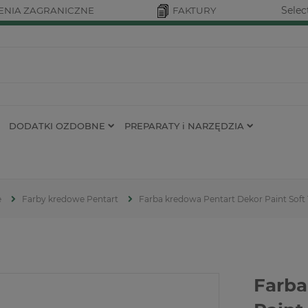
Selec
NIA ZAGRANICZNE
FAKTURY
DODATKI OZDOBNE
PREPARATY i NARZĘDZIA
e
Farby kredowe Pentart
Farba kredowa Pentart Dekor Paint Soft
Farba