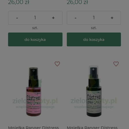
26,00 zł
26,00 zł
-
+
-
+
szt.
szt.
do koszyka
do koszyka
Mgiełka Ranger Distress
Mgiełka Ranger Distress