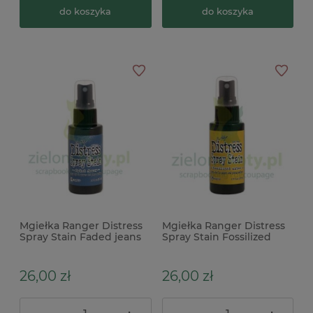
do koszyka
do koszyka
Mgiełka Ranger Distress
Mgiełka Ranger Distress
Spray Stain Faded jeans
Spray Stain Fossilized
niebieska
amber żółta
26,00 zł
26,00 zł