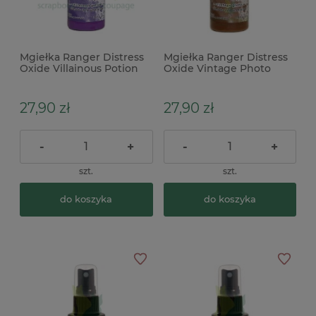
Mgiełka Ranger Distress
Mgiełka Ranger Distress
Oxide Villainous Potion
Oxide Vintage Photo
fioletowa
spray brązowa
27,90 zł
27,90 zł
-
+
-
+
szt.
szt.
do koszyka
do koszyka