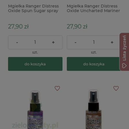
Mgiełka Ranger Distress
Mgiełka Ranger Distress
Oxide Spun Sugar spray
Oxide Uncharted Mariner
różowa
spray niebieska
27,90 zł
27,90 zł
Lista życzeń
-
+
-
+
szt.
szt.
do koszyka
do koszyka