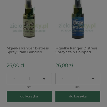
Mgiełka Ranger Distress
Mgiełka Ranger Distress
Spray Stain Bundled
Spray Stain Chipped
Sage zielona
sapphire niebieska
26,00 zł
26,00 zł
-
+
-
+
szt.
szt.
do koszyka
do koszyka