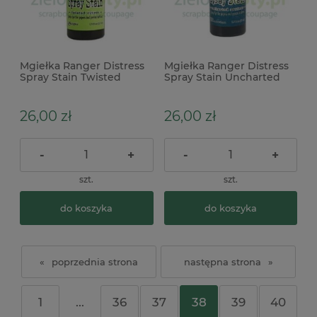
Mgiełka Ranger Distress
Mgiełka Ranger Distress
Spray Stain Twisted
Spray Stain Uncharted
Citron zielona
Mariner niebieska
26,00 zł
26,00 zł
-
+
-
+
szt.
szt.
do koszyka
do koszyka
«
»
1
...
36
37
38
39
40