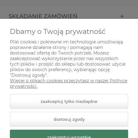
SKŁADANIE ZAMÓWIEŃ
Dbamy o Twoją prywatność
INFORMACJE
Pliki cookies i pokrewne im technologie umożliwiają
poprawne działanie strony i pomagają nam
ODWIEDŹ NAS NA
dostosować ofertę do Twoich potrzeb. Możesz
zaakceptować wykorzystanie przez nas wszystkich
tych plików i przejść do sklepu lub dostosować użycie
plików do swoich preferencji, wybierając opcję
"Dostosuj zgody".
Więcej o plikach cookies przeczytasz w naszej Polityce
prywatności.
zaakceptuj tylko niezbędne
© 2026 zielonekoty.pl. Wszelkie prawa zastrzeżone.
dostosuj zgody
Styl graficzny ShopGadget.pl
Sklep internetowy Shoper
Premium
zaakceptuj wszystkie