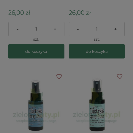
niebieska
lemonade żółta
26,00 zł
26,00 zł
-
+
-
+
szt.
szt.
do koszyka
do koszyka