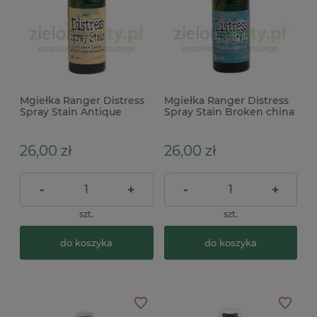
Mgiełka Ranger Distress
Mgiełka Ranger Distress
Spray Stain Antique
Spray Stain Broken china
Linen beżowa
niebieska
26,00 zł
26,00 zł
-
+
-
+
szt.
szt.
do koszyka
do koszyka