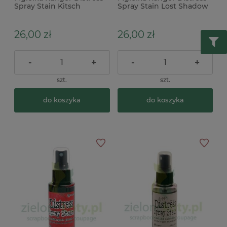
Spray Stain Kitsch
Spray Stain Lost Shadow
Flamingo różowa
spray szara
26,00 zł
26,00 zł
-
+
-
+
szt.
szt.
do koszyka
do koszyka