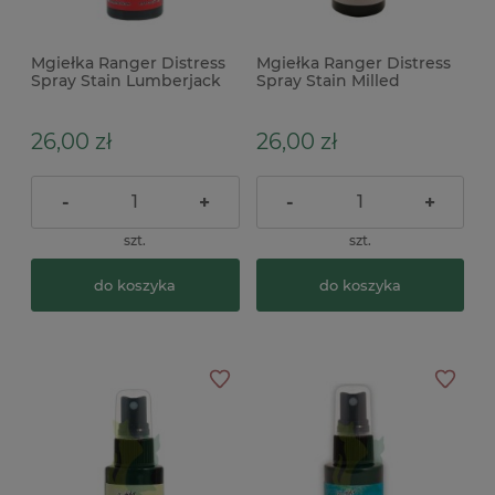
Mgiełka Ranger Distress
Mgiełka Ranger Distress
Spray Stain Lumberjack
Spray Stain Milled
Plaid czerwona
Lavender fioletowa
26,00 zł
26,00 zł
-
+
-
+
szt.
szt.
do koszyka
do koszyka