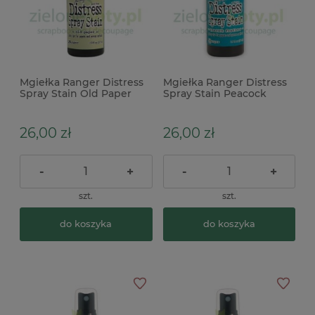
Mgiełka Ranger Distress
Mgiełka Ranger Distress
Spray Stain Old Paper
Spray Stain Peacock
zielona
Feathers niebieska
26,00 zł
26,00 zł
-
+
-
+
szt.
szt.
do koszyka
do koszyka