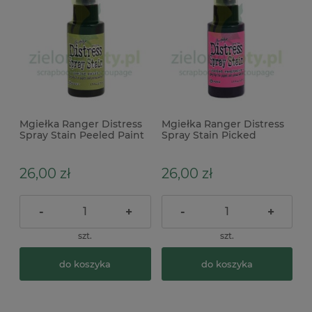
Mgiełka Ranger Distress
Mgiełka Ranger Distress
Spray Stain Peeled Paint
Spray Stain Picked
zielona
Raspberry różowa
26,00 zł
26,00 zł
-
+
-
+
szt.
szt.
do koszyka
do koszyka