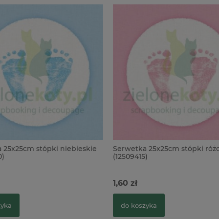
 25x25cm stópki niebieskie
Serwetka 25x25cm stópki ró
0)
(12509415)
1,60 zł
zyka
do koszyka