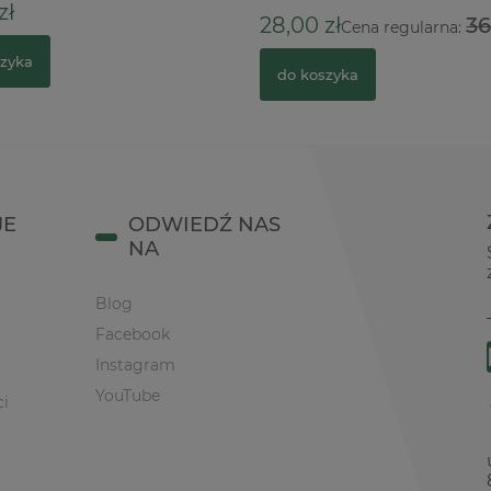
ł
28,00 zł
36,
Cena regularna:
zyka
do koszyka
JE
ODWIEDŹ NAS
NA
Blog
Facebook
Instagram
YouTube
ci