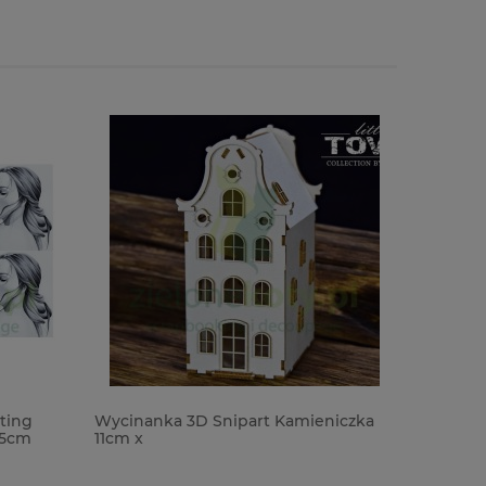
ting
Wycinanka 3D Snipart Kamieniczka
Masa do 
75cm
11cm x
biała 20