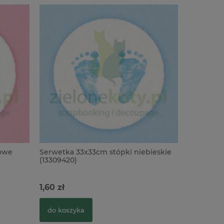
żowe
Serwetka 33x33cm stópki niebieskie
Serwetka
(13309420)
(13309415)
1,60 zł
1,60 zł
do koszyka
do kosz