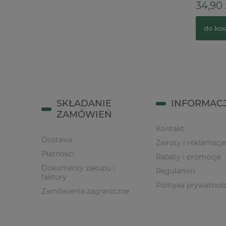
108,00 zł
34,90 z
do koszyka
do kos
SKŁADANIE
INFORMAC
ZAMÓWIEŃ
Kontakt
Dostawa
Zwroty i reklamacje
Płatności
Rabaty i promocje
Dokumenty zakupu i
Regulamin
faktury
Polityka prywatnoś
Zamówienia zagraniczne