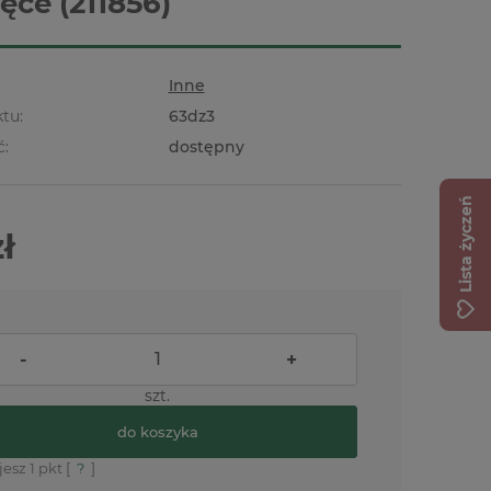
ęce (211856)
Inne
tu:
63dz3
ć:
dostępny
Lista życzeń
zł
-
+
szt.
do koszyka
jesz
1
pkt [
?
]