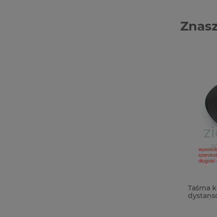
Znasz
Stempel + wykrojnik Sizzix Stamps &
Taśma kl
Framelits Tag it tagi koperta
dystanso
6mm/50m