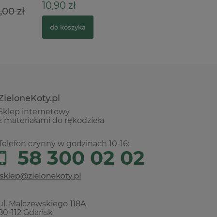
10,90 zł
42,90 z
00 zł
do koszyka
do kosz
ZieloneKoty.pl
Sklep internetowy
z materiałami do rękodzieła
Telefon czynny w godzinach 10-16:
58 300 02 02
ul. Malczewskiego 118A
80-112 Gdańsk