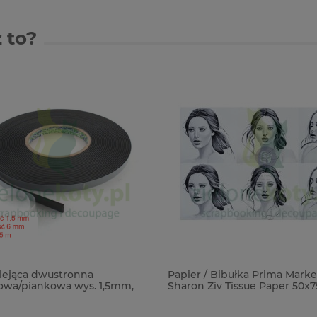
 to?
ejąca dwustronna
Papier / Bibułka Prima Marke
wa/piankowa wys. 1,5mm,
Sharon Ziv Tissue Paper 50x
b czarna
kobiety