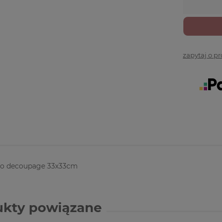
zapytaj o p
do decoupage 33x33cm
ukty powiązane