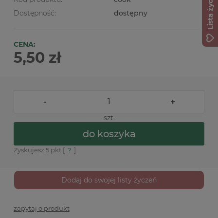
Lista życzeń
Dostępność:
dostępny
CENA:
5,50 zł
-
+
szt.
do koszyka
Zyskujesz
5
pkt [
?
]
Dodaj do swojej listy życzeń
zapytaj o produkt