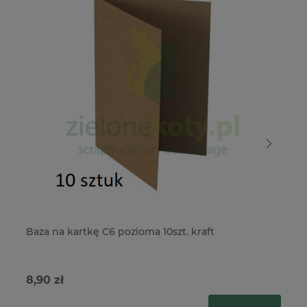
Baza na kartkę C6 pozioma 10szt. kraft
Ba
8,90 zł
8,