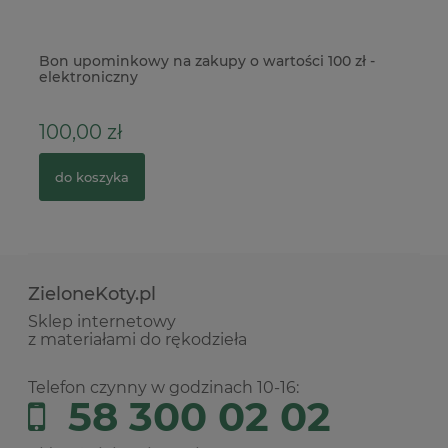
Bon upominkowy na zakupy o wartości 100 zł -
St
elektroniczny
100,00 zł
1
do koszyka
ZieloneKoty.pl
Sklep internetowy
z materiałami do rękodzieła
Telefon czynny w godzinach 10-16:
58 300 02 02