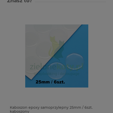
Znasz to?
Kaboszon epoxy samoprzylepny 25mm / 6szt.
Do
kaboszony
Ty