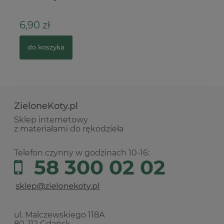
6,90 zł
3
do koszyka
ZieloneKoty.pl
Sklep internetowy
z materiałami do rękodzieła
Telefon czynny w godzinach 10-16:
58 300 02 02
ul. Malczewskiego 118A
80-112 Gdańsk