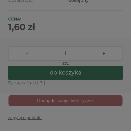
Dostępność:
dostępny
CENA:
1,60 zł
-
+
szt.
do koszyka
Zyskujesz
1
pkt [
?
]
Dodaj do swojej listy życzeń
zapytaj o produkt