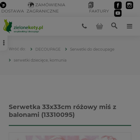
ZAMÓWIENIA
DOSTAWA
ZAGRANICZNE
FAKTURY
DECOUPAGE
Serwetki do decoupage
serwetki dziecięce, komunia
Serwetka 33x33cm różowy miś z
balonami (13310095)