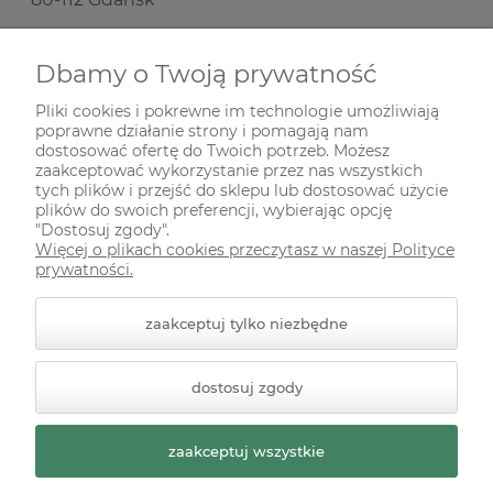
Nie prowadzimy sprzedaży stacjonarnej!
Dbamy o Twoją prywatność
Pliki cookies i pokrewne im technologie umożliwiają
SKŁADANIE ZAMÓWIEŃ
poprawne działanie strony i pomagają nam
dostosować ofertę do Twoich potrzeb. Możesz
zaakceptować wykorzystanie przez nas wszystkich
INFORMACJE
tych plików i przejść do sklepu lub dostosować użycie
plików do swoich preferencji, wybierając opcję
"Dostosuj zgody".
Więcej o plikach cookies przeczytasz w naszej Polityce
ODWIEDŹ NAS NA
prywatności.
zaakceptuj tylko niezbędne
dostosuj zgody
zaakceptuj wszystkie
© 2026 zielonekoty.pl. Wszelkie prawa zastrzeżone.