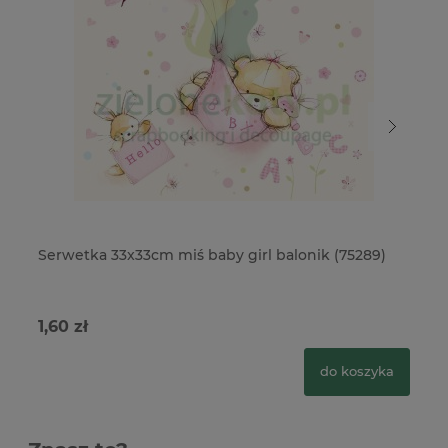
Serwetka 33x33cm miś baby girl balonik (75289)
Se
1,60 zł
1,
do koszyka