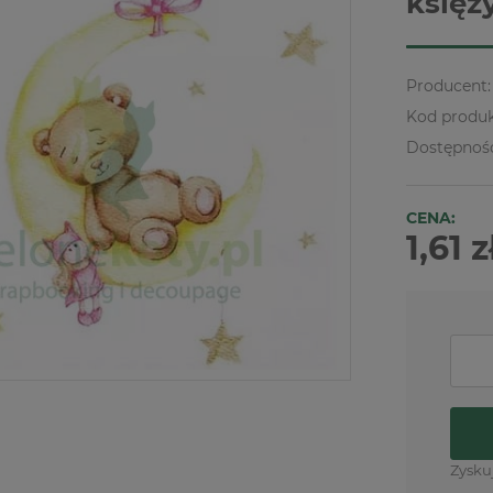
księż
Producent:
Kod produk
Dostępnoś
CENA:
1,61 z
Zysku