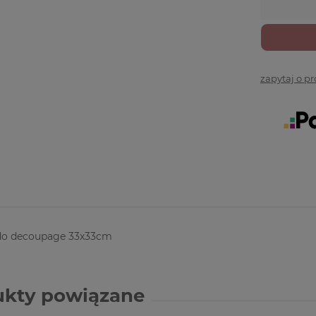
zapytaj o p
do decoupage 33x33cm
ukty powiązane