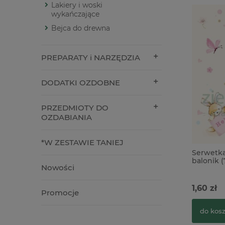
Lakiery i woski
wykańczające
Bejca do drewna
PREPARATY i NARZĘDZIA
DODATKI OZDOBNE
PRZEDMIOTY DO
OZDABIANIA
*W ZESTAWIE TANIEJ
Serwetka
balonik (
Nowości
1,60 zł
Promocje
do kos