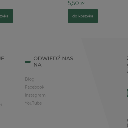
5,50 zł
zyka
do koszyka
JE
ODWIEDŹ NAS
NA
Blog
Facebook
Instagram
YouTube
ci