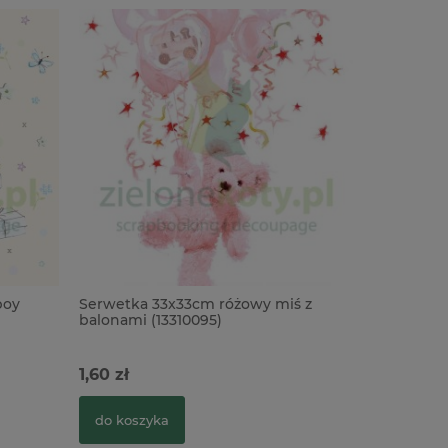
boy
Serwetka 33x33cm różowy miś z
Serwetka 
balonami (13310095)
Leon (2121
1,60 zł
1,61 zł
do koszyka
do kosz