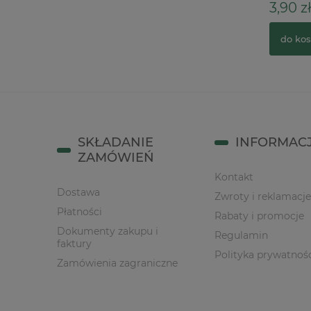
3,90 zł
28,00 zł
36,00 zł
Cena regularna:
do kos
do koszyka
SKŁADANIE
INFORMAC
ZAMÓWIEŃ
Kontakt
Dostawa
Zwroty i reklamacje
Płatności
Rabaty i promocje
Dokumenty zakupu i
Regulamin
faktury
Polityka prywatnoś
Zamówienia zagraniczne