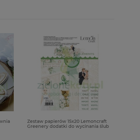
wnia
Zestaw papierów 15x20 Lemoncraft
Wycinan
Greenery dodatki do wycinania ślub
napisy P
komunia
Św. x