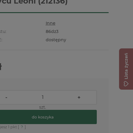
ycu Leoni (212136)
Inne
tu:
86dz3
ć:
dostępny
Lista życzeń
ł
-
+
szt.
do koszyka
jesz
1
pkt [
?
]