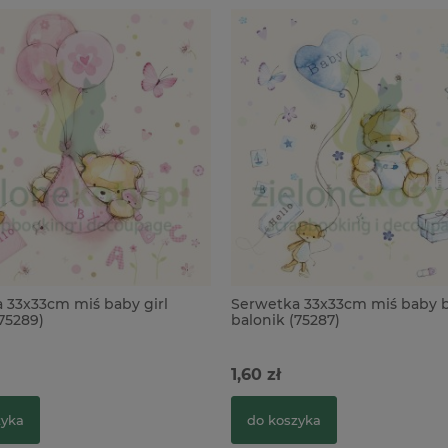
 33x33cm miś baby girl
Serwetka 33x33cm miś baby 
75289)
balonik (75287)
1,60 zł
zyka
do koszyka