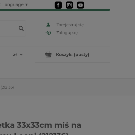
t Language
▼
Zarejestruj się
Zaloguj się
Koszyk:
(pusty)
(212136)
tka 33x33cm miś na