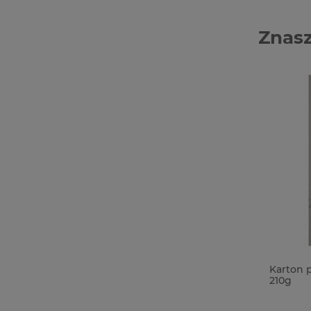
Znasz
Papier / Bibułka Prima Marketing
Karton p
Sharon Ziv Tissue Paper 50x75cm
210g
kobiety