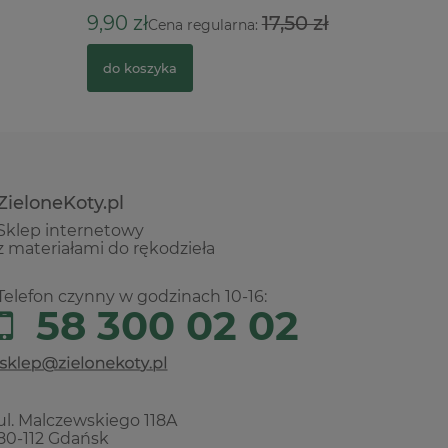
7,90 zł
9,90 zł
17,50 zł
Cena regularna:
do kosz
do koszyka
ZieloneKoty.pl
Sklep internetowy
z materiałami do rękodzieła
Telefon czynny w godzinach 10-16:
58 300 02 02
ul. Malczewskiego 118A
80-112 Gdańsk