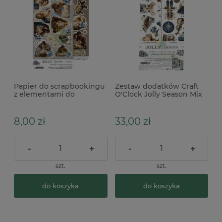
Papier do scrapbookingu
Zestaw dodatków Craft
z elementami do
O'Clock Jolly Season Mix
wycinania Craft O'Clock
Jolly Season Holly Night
2szt
8,00 zł
33,00 zł
-
+
-
+
szt.
szt.
do koszyka
do koszyka