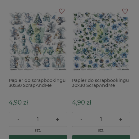
Papier do scrapbookingu
Papier do scrapbookingu
30x30 ScrapAndMe
30x30 ScrapAndMe
dodatki do wycinania
dodatki do wycinania
Christmas 25
Christmas 24
4,90 zł
4,90 zł
-
+
-
+
szt.
szt.