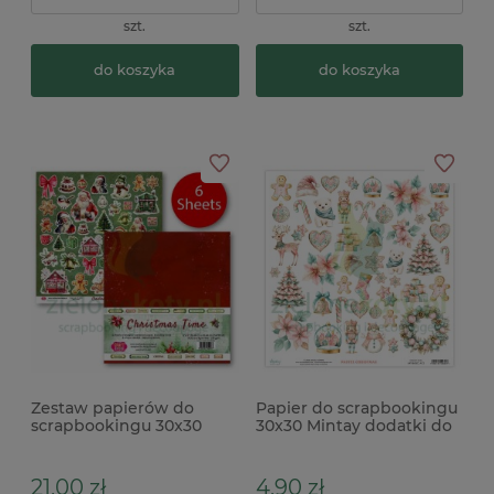
szt.
szt.
do koszyka
do koszyka
Zestaw papierów do
Papier do scrapbookingu
scrapbookingu 30x30
30x30 Mintay dodatki do
Craft&You Christmas Time
wycinania Elementy
pastel Christmas
21,00 zł
4,90 zł