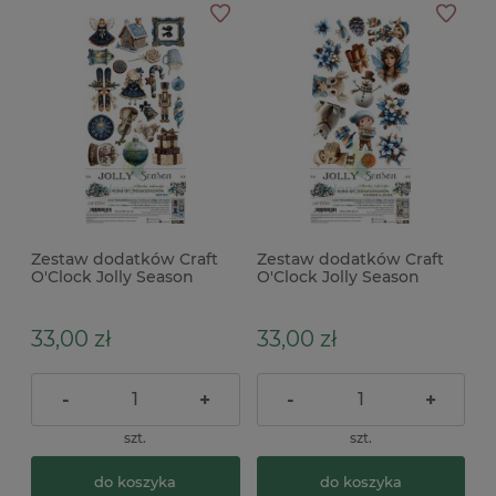
Zestaw dodatków Craft
Zestaw dodatków Craft
O'Clock Jolly Season
O'Clock Jolly Season
Winter
Flowers and more
33,00 zł
33,00 zł
-
+
-
+
szt.
szt.
do koszyka
do koszyka