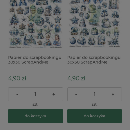
Papier do scrapbookingu
Papier do scrapbookingu
30x30 ScrapAndMe
30x30 ScrapAndMe
dodatki do wycinania
dodatki do wycinania
Christmas 27
Christmas 26
4,90 zł
4,90 zł
-
+
-
+
szt.
szt.
do koszyka
do koszyka