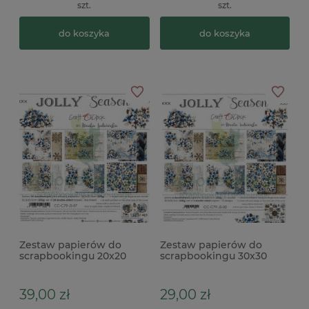
szt.
szt.
do koszyka
do koszyka
Zestaw papierów do
Zestaw papierów do
scrapbookingu 20x20
scrapbookingu 30x30
Craft O'Clock Jolly Season
Craft O'Clock Jolly Season
39,00 zł
29,00 zł