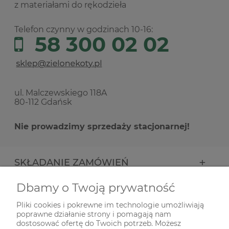
z materiałami do rękodzieła
Telefon czynny w godzinach 10-16:
58 300 02 02
ul. Malczewskiego 118A
80-112 Gdańsk
Nie prowadzimy sprzedaży stacjonarnej!
SKŁADANIE ZAMÓWIEŃ
Dbamy o Twoją prywatność
INFORMACJE
Pliki cookies i pokrewne im technologie umożliwiają
poprawne działanie strony i pomagają nam
ODWIEDŹ NAS NA
dostosować ofertę do Twoich potrzeb. Możesz