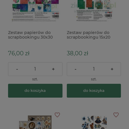
Zestaw papierów do
Zestaw papierów do
scrapbookingu 30x30
scrapbookingu 15x20
Arden Creative Studio
Arden Creative Studio
Vintage Christmas
Season of Joy
76,00 zł
38,00 zł
-
+
-
+
szt.
szt.
do koszyka
do koszyka