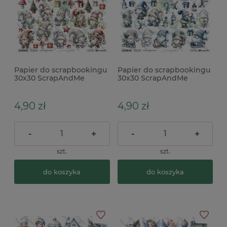
Papier do scrapbookingu
Papier do scrapbookingu
30x30 ScrapAndMe
30x30 ScrapAndMe
dodatki do wycinania
dodatki do wycinania
Gnomy 5
Gnomy 6
4,90 zł
4,90 zł
-
+
-
+
szt.
szt.
do koszyka
do koszyka