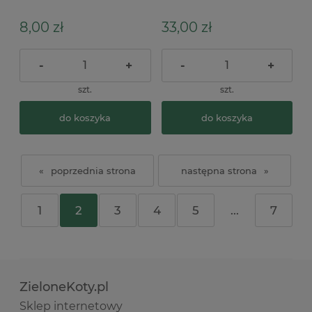
Oh, Christmas Night
Silent Night 2szt
8,00 zł
33,00 zł
-
+
-
+
szt.
szt.
do koszyka
do koszyka
«
»
1
2
3
4
5
...
7
ZieloneKoty.pl
Sklep internetowy