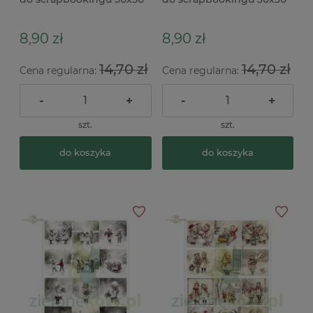
ScrapAndMe 3 szt.
ScrapAndMe 3 szt.
Christmas 10,17,18
Christmas 12,13,14
8,90 zł
8,90 zł
14,70 zł
14,70 zł
Cena regularna:
Cena regularna:
-
+
-
+
szt.
szt.
do koszyka
do koszyka