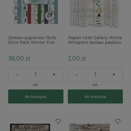
Zestaw papierów 15x15
Papier UHK Gallery White
Echo Park Winter Fun
Whispers zestaw pasków
3szt
38,00 zł
2,00 zł
-
+
-
+
szt.
szt.
do koszyka
do koszyka