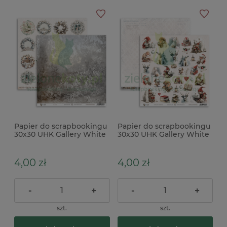
Papier do scrapbookingu
Papier do scrapbookingu
30x30 UHK Gallery White
30x30 UHK Gallery White
Whispers Glass
Whispers Forest Spirits
4,00 zł
4,00 zł
-
+
-
+
szt.
szt.