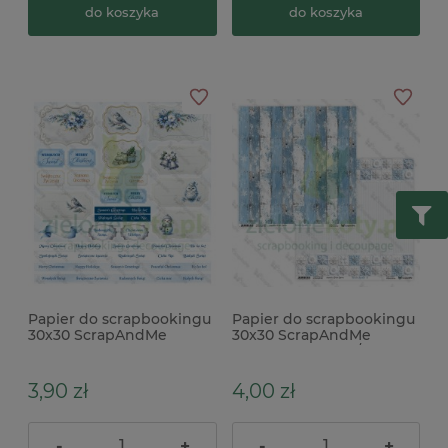
do koszyka
do koszyka
Papier do scrapbookingu
Papier do scrapbookingu
30x30 ScrapAndMe
30x30 ScrapAndMe
Winter Sparkle okładka
Winter Sparkle 11/12
3,90 zł
4,00 zł
-
+
-
+