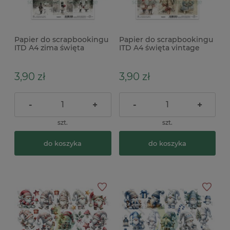
Papier do scrapbookingu
Papier do scrapbookingu
ITD A4 zima święta
ITD A4 święta vintage
vintage dzieci
dzieci
3,90 zł
3,90 zł
-
+
-
+
szt.
szt.
do koszyka
do koszyka