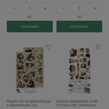
-
+
-
+
szt.
szt.
do koszyka
do koszyka
Papier do scrapbookingu
Zestaw dodatków Craft
z elementami do
O'Clock Oh, Christmas
wycinania Craft O'Clock
Night Mix