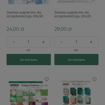
Zestaw papierów do
Zestaw papierów do
scrapbookingu 30x30
scrapbookingu 20x20
ScrapAndMe Winter
Arden Creative Studio
Sparkle
Vintage Christmas
24,00 zł
29,00 zł
-
+
-
+
szt.
szt.
do koszyka
do koszyka