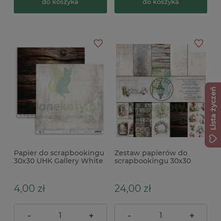
do koszyka
do koszyka
Lista życzeń
Papier do scrapbookingu
Zestaw papierów do
30x30 UHK Gallery White
scrapbookingu 30x30
Whispers Echo
UHK Gallery White
Whispers
4,00 zł
24,00 zł
-
+
-
+