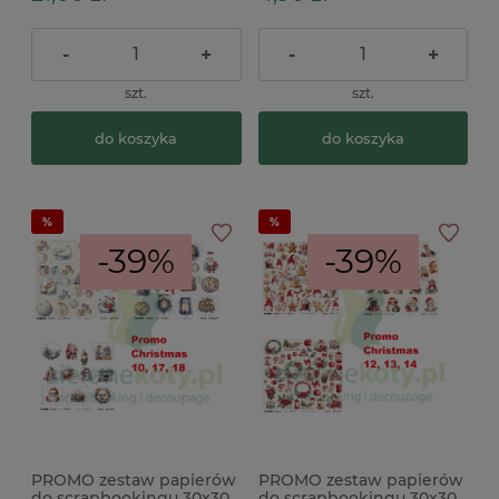
-
+
-
+
szt.
szt.
do koszyka
do koszyka
-39%
-39%
PROMO zestaw papierów
PROMO zestaw papierów
do scrapbookingu 30x30
do scrapbookingu 30x30