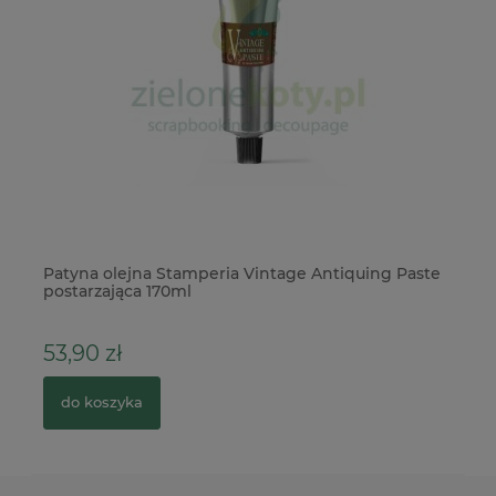
Patyna olejna Stamperia Vintage Antiquing Paste
Fo
postarzająca 170ml
53,90 zł
5
do koszyka