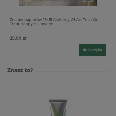
Zestaw papierów 15x15 Alchemy Of Art Trick Or
Pa
Treat Happy Halloween
wy
25,00 zł
4,
do koszyka
Znasz to?