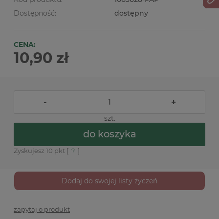
Dostępność:
dostępny
CENA:
10,90 zł
-
+
szt.
do koszyka
Zyskujesz
10
pkt [
?
]
Dodaj do swojej listy życzeń
zapytaj o produkt