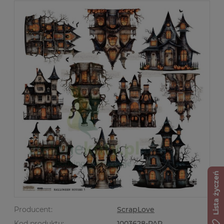
Lista życzeń
Producent:
ScrapLove
Kod produktu:
1003628-PAP