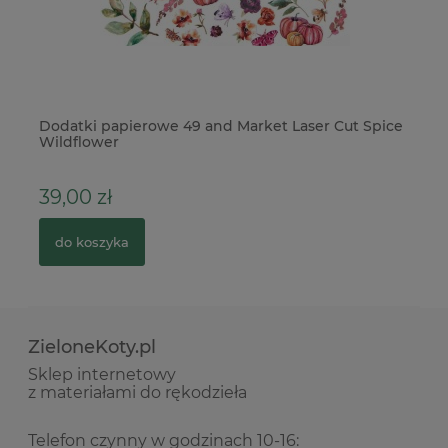
Dodatki papierowe 49 and Market Laser Cut Spice
Ba
Wildflower
39,00 zł
1
do koszyka
ZieloneKoty.pl
Sklep internetowy
z materiałami do rękodzieła
Telefon czynny w godzinach 10-16: