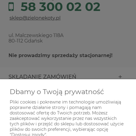
58 300 02 02
ul. Malczewskiego 118A
80-112 Gdańsk
Nie prowadzimy sprzedaży stacjonarnej!
SKŁADANIE ZAMÓWIEŃ
Dbamy o Twoją prywatność
INFORMACJE
Pliki cookies i pokrewne im technologie umożliwiają
poprawne działanie strony i pomagają nam
ODWIEDŹ NAS NA
dostosować ofertę do Twoich potrzeb. Możesz
zaakceptować wykorzystanie przez nas wszystkich
tych plików i przejść do sklepu lub dostosować użycie
plików do swoich preferencji, wybierając opcję
"Dostosuj zgody".