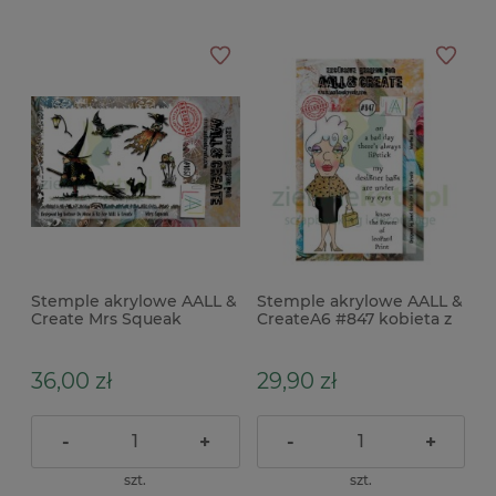
Stemple akrylowe AALL &
Stemple akrylowe AALL &
Create Mrs Squeak
CreateA6 #847 kobieta z
Halloween czarownica
torebką
36,00 zł
29,90 zł
-
+
-
+
szt.
szt.