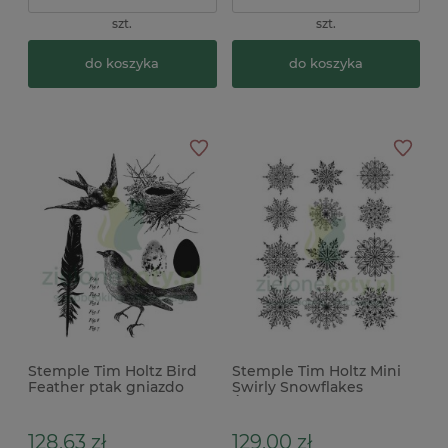
szt.
szt.
do koszyka
do koszyka
Stemple Tim Holtz Bird
Stemple Tim Holtz Mini
Feather ptak gniazdo
Swirly Snowflakes
Śnieżynki
128,63 zł
129,00 zł