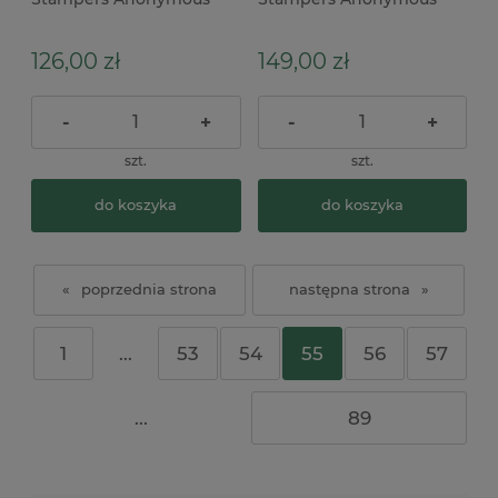
Boo Crazy Halloween
Christmas Cartoons
pajęczyna, duch
komiks x
126,00 zł
149,00 zł
-
+
-
+
szt.
szt.
do koszyka
do koszyka
«
»
1
...
53
54
55
56
57
...
89