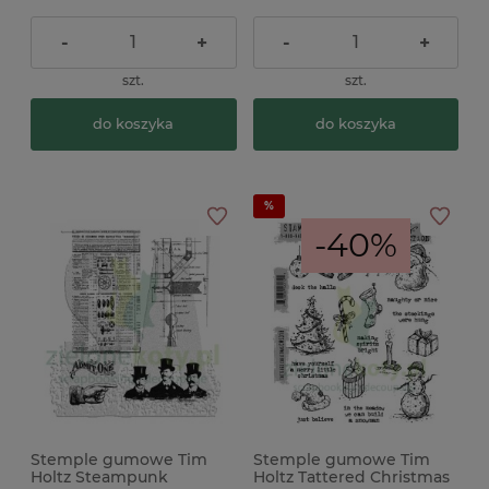
-
+
-
+
szt.
szt.
do koszyka
do koszyka
-40%
Stemple gumowe Tim
Stemple gumowe Tim
Holtz Steampunk
Holtz Tattered Christmas