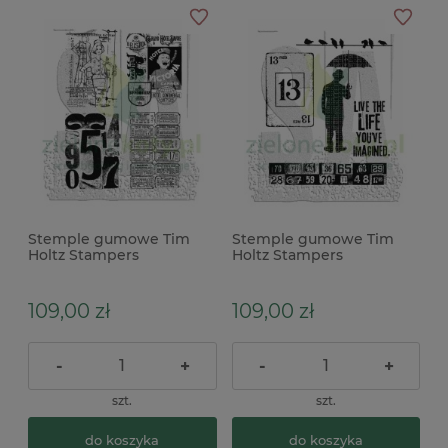
Stemple gumowe Tim
Stemple gumowe Tim
Holtz Stampers
Holtz Stampers
Anonymous Classic
Anonymous Creative
Collage bilety cyfry tłos
Muse mężczyzna z
parasolem
109,00 zł
109,00 zł
-
+
-
+
szt.
szt.
do koszyka
do koszyka