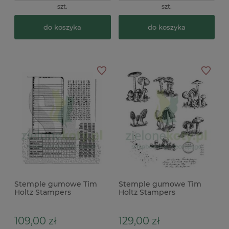
szt.
szt.
do koszyka
do koszyka
Stemple gumowe Tim
Stemple gumowe Tim
Holtz Stampers
Holtz Stampers
Anonymous School Desk
Anonymous Tiny
notatnik
toadstools grzyby
109,00 zł
129,00 zł