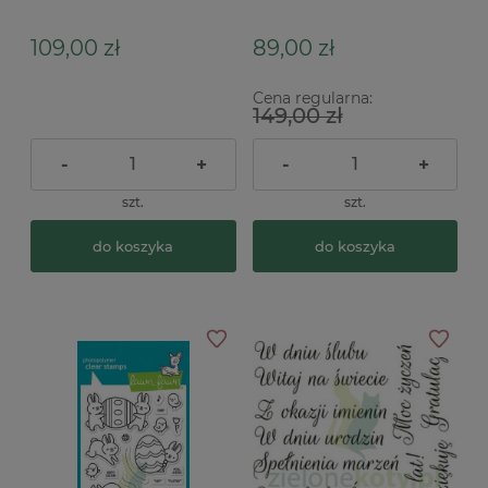
elementy vintage
motywy gwiazdkowe
109,00 zł
89,00 zł
Cena regularna:
149,00 zł
-
+
-
+
szt.
szt.
do koszyka
do koszyka