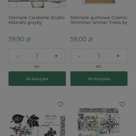
Stemple Carabelle Studio
Stemple gumowe Cosmic
Mistrahl grzyby
Shimmer Winter Trees by
Andy Skinner drzewa
59,90 zł
59,00 zł
-
+
-
+
szt.
szt.
do koszyka
do koszyka