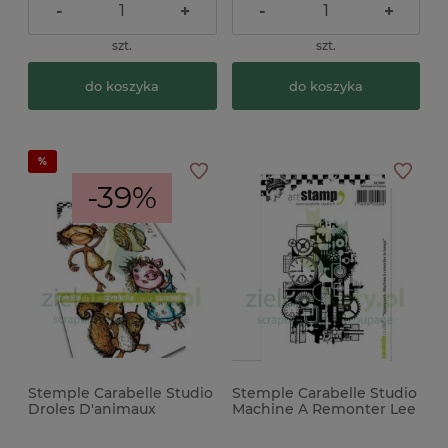
-
+
-
+
szt.
szt.
do koszyka
do koszyka
-39%
Stemple Carabelle Studio
Stemple Carabelle Studio
Droles D'animaux
Machine A Remonter Lee
zwierzęta
Temps wechikuł czasu
mixmedia tło