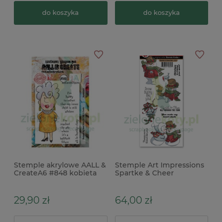
do koszyka
do koszyka
Stemple akrylowe AALL &
Stemple Art Impressions
CreateA6 #848 kobieta
Spartke & Cheer
bałwanki
29,90 zł
64,00 zł