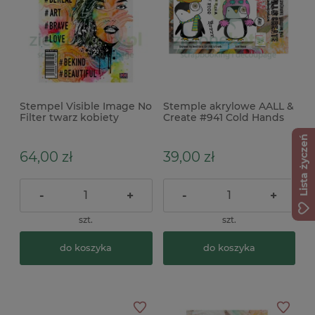
Stempel Visible Image No
Stemple akrylowe AALL &
Filter twarz kobiety
Create #941 Cold Hands
Pingwinki
Lista życzeń
64,00 zł
39,00 zł
-
+
-
+
szt.
szt.
do koszyka
do koszyka