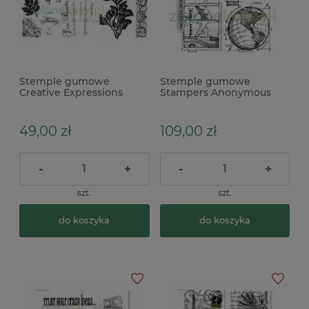
Stemple gumowe
Stemple gumowe
Creative Expressions
Stampers Anonymous
Autumn leaves liście
Tim Holtz Travel Blueprint
aparat, podróże
49,00 zł
109,00 zł
-
+
-
+
szt.
szt.
do koszyka
do koszyka