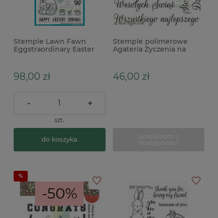
Stemple Lawn Fawn
Stemple polimerowe
Eggstraordinary Easter
Agateria Życzenia na
wiekanocne zajączki
każdą okazję
98,00 zł
46,00 zł
-
+
szt.
powiadom o
do koszyka
dostępności
-50%