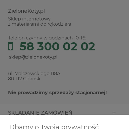
ZieloneKoty.pl
Sklep internetowy
z materiałami do rękodzieła
Telefon czynny w godzinach 10-16:
58 300 02 02
ul. Malczewskiego 118A
80-112 Gdańsk
Nie prowadzimy sprzedaży stacjonarnej!
SKŁADANIE ZAMÓWIEŃ
Dbamy o Twoją prywatność