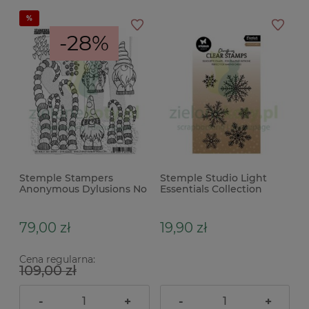
-28%
Stemple Stampers
Stemple Studio Light
Anonymous Dylusions No
Essentials Collection
Place Like Gnome gnomy
Snowflakes płatki śniegu
x
79,00 zł
19,90 zł
Cena regularna:
109,00 zł
-
+
-
+