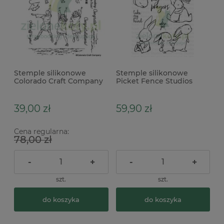
Stemple silikonowe
Stemple silikonowe
Colorado Craft Company
Picket Fence Studios
Lovely Legs Hats Off To
Peach and Piper zajączki
You szkolne
39,00 zł
59,90 zł
Cena regularna:
78,00 zł
-
+
-
+
szt.
szt.
do koszyka
do koszyka