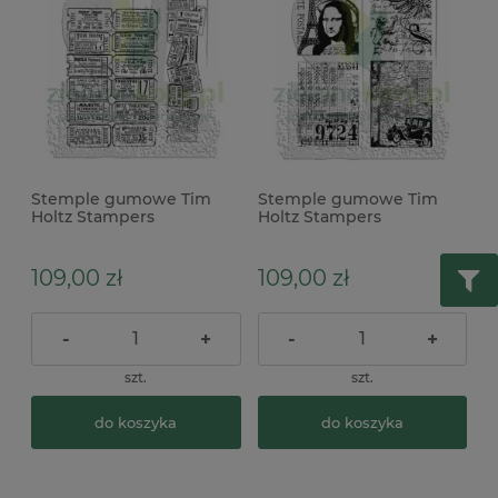
Stemple gumowe Tim
Stemple gumowe Tim
Holtz Stampers
Holtz Stampers
Anonymous Admit One
Anonymous Artistic
bilety
Collages
109,00 zł
109,00 zł
-
+
-
+
szt.
szt.
do koszyka
do koszyka