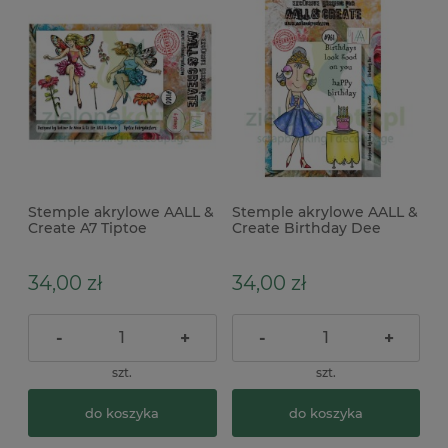
Stemple akrylowe AALL &
Stemple akrylowe AALL &
Create A7 Tiptoe
Create Birthday Dee
Fairydusters wróżki
34,00 zł
34,00 zł
-
+
-
+
szt.
szt.
do koszyka
do koszyka