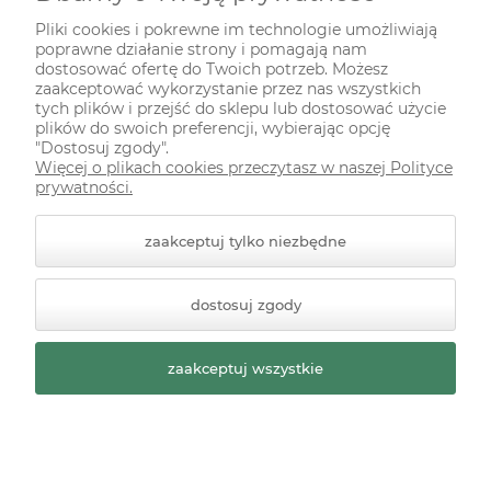
INFORMACJE
Pliki cookies i pokrewne im technologie umożliwiają
poprawne działanie strony i pomagają nam
ODWIEDŹ NAS NA
dostosować ofertę do Twoich potrzeb. Możesz
zaakceptować wykorzystanie przez nas wszystkich
tych plików i przejść do sklepu lub dostosować użycie
plików do swoich preferencji, wybierając opcję
"Dostosuj zgody".
Więcej o plikach cookies przeczytasz w naszej Polityce
prywatności.
zaakceptuj tylko niezbędne
© 2026 zielonekoty.pl. Wszelkie prawa zastrzeżone.
dostosuj zgody
Styl graficzny ShopGadget.pl
Sklep internetowy Shoper
Premium
zaakceptuj wszystkie