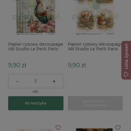
Papier ryżowy decoupage
Papier ryżowy decoupage
Lista życzeń
AB Studio Le Petit Paris
AB Studio Le Petit Paris
A4 Kogut w kwiatach
A4 wiewiórka orzeszki
9,90 zł
9,90 zł
-
+
szt.
powiadom o
do koszyka
dostępności