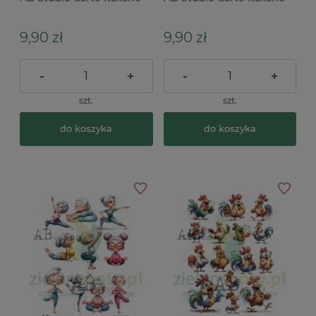
A4 gęś
A4 kaczka
9,90 zł
9,90 zł
-
+
-
+
szt.
szt.
do koszyka
do koszyka