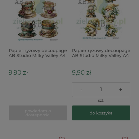
Papier ryżowy decoupage
Papier ryżowy decoupage
AB Studio Milky Valley A4
AB Studio Milky Valley A4
filiżanki
gnomy z konwaliami
9,90 zł
9,90 zł
-
+
szt.
powiadom o
do koszyka
dostępności