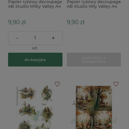
Papier ryżowy decoupage
Papier ryżowy decoupage
AB Studio Milky Valley A4
AB Studio Mily Valley A4
motyle steampunk x
Alicja tło steampunk
tryby
9,90 zł
9,90 zł
-
+
szt.
powiadom o
do koszyka
dostępności