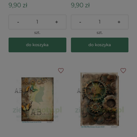
9,90 zł
9,90 zł
-
+
-
+
szt.
szt.
do koszyka
do koszyka