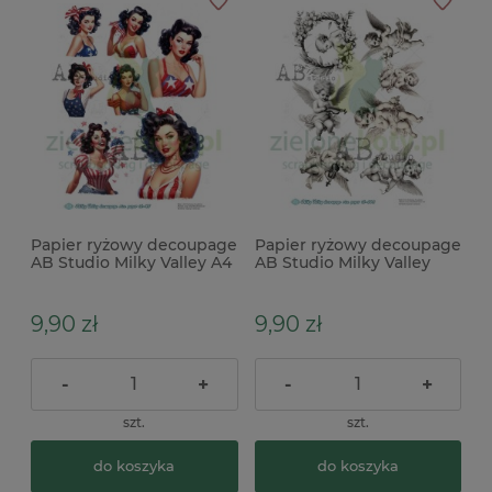
Papier ryżowy decoupage
Papier ryżowy decoupage
AB Studio Milky Valley A4
AB Studio Milky Valley
kobieta pin-up x
Aniołki
9,90 zł
9,90 zł
-
+
-
+
szt.
szt.
do koszyka
do koszyka