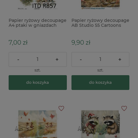
Papier ryżowy decoupage
Papier ryżowy decoupage
A4 ptaki w gniazdach
AB Studio 55 Cartoons
NO.67 lisy, jesień x
7,00 zł
9,90 zł
-
+
-
+
szt.
szt.
do koszyka
do koszyka