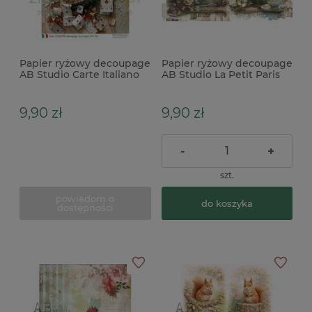
Papier ryżowy decoupage
Papier ryżowy decoupage
AB Studio Carte Italiano
AB Studio La Petit Paris
A4 Alicja tło zegary
A4 czajniczek, herbata
steampunk
9,90 zł
9,90 zł
-
+
szt.
powiadom o
do koszyka
dostępności