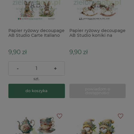
Papier ryżowy decoupage
Papier ryżowy decoupage
AB Studio Carte Italiano
AB Studio koniki na
A4 zajączki
biegunach
9,90 zł
9,90 zł
-
+
szt.
powiadom o
do koszyka
dostępności