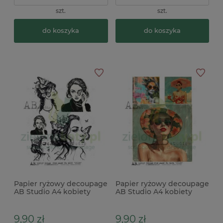
szt.
szt.
do koszyka
do koszyka
Papier ryżowy decoupage
Papier ryżowy decoupage
AB Studio A4 kobiety
AB Studio A4 kobiety
motyle czarno-białe
plaża x
9,90 zł
9,90 zł