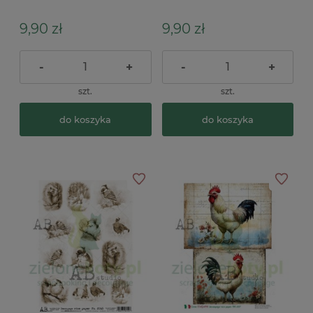
niebieskie zajączki
ptaszki, reniferki
9,90 zł
9,90 zł
-
+
-
+
szt.
szt.
do koszyka
do koszyka