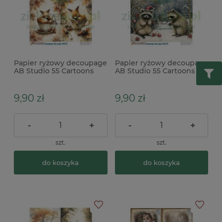
Papier ryżowy decoupage
Papier ryżowy decoupage
AB Studio 55 Cartoons
AB Studio 55 Cartoons
NO.72 dziewczynki, lisy x
NO.78 świąteczn szopy x
9,90 zł
9,90 zł
-
+
-
+
szt.
szt.
do koszyka
do koszyka