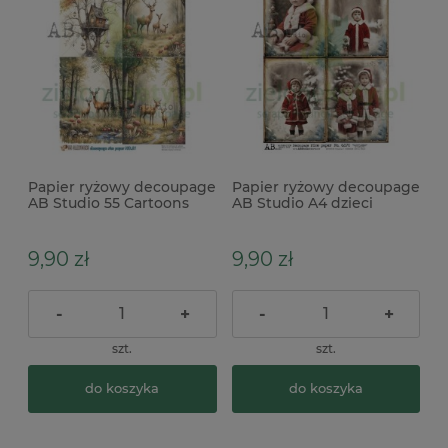
Papier ryżowy decoupage
Papier ryżowy decoupage
AB Studio 55 Cartoons
AB Studio A4 dzieci
NO.81 jelenie, domek x
święta x
9,90 zł
9,90 zł
-
+
-
+
szt.
szt.
do koszyka
do koszyka