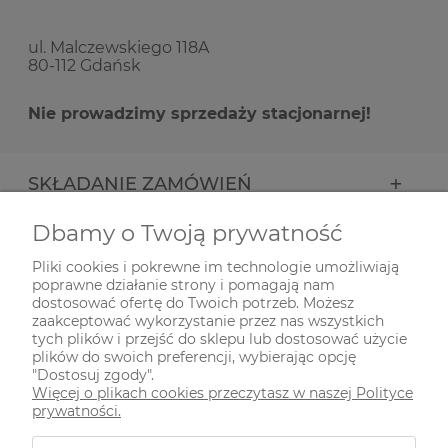
ul. Malczewskiego 118A
80-112 Gdańsk
Nie prowadzimy sprzedaży stacjonarnej!
SKŁADANIE ZAMÓWIEŃ
Dbamy o Twoją prywatność
INFORMACJE
Pliki cookies i pokrewne im technologie umożliwiają
poprawne działanie strony i pomagają nam
ODWIEDŹ NAS NA
dostosować ofertę do Twoich potrzeb. Możesz
zaakceptować wykorzystanie przez nas wszystkich
tych plików i przejść do sklepu lub dostosować użycie
plików do swoich preferencji, wybierając opcję
"Dostosuj zgody".
Więcej o plikach cookies przeczytasz w naszej Polityce
prywatności.