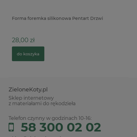
Forma foremka silikonowa Pentart Drzwi
Fo
Vi
28,00 zł
6
do koszyka
ZieloneKoty.pl
Sklep internetowy
z materiałami do rękodzieła
Telefon czynny w godzinach 10-16:
58 300 02 02