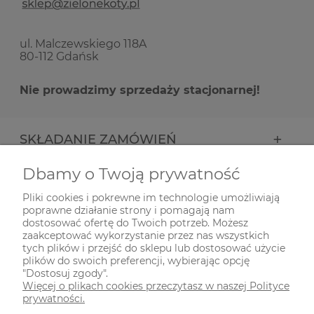
ul. Malczewskiego 118A
80-112 Gdańsk
Nie prowadzimy sprzedaży stacjonarnej!
SKŁADANIE ZAMÓWIEŃ
Dbamy o Twoją prywatność
INFORMACJE
Pliki cookies i pokrewne im technologie umożliwiają
poprawne działanie strony i pomagają nam
ODWIEDŹ NAS NA
dostosować ofertę do Twoich potrzeb. Możesz
zaakceptować wykorzystanie przez nas wszystkich
tych plików i przejść do sklepu lub dostosować użycie
plików do swoich preferencji, wybierając opcję
"Dostosuj zgody".
Więcej o plikach cookies przeczytasz w naszej Polityce
prywatności.