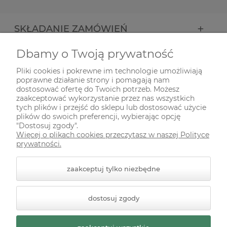
SKŁADANIE ZAMÓWIEŃ
Dbamy o Twoją prywatność
INFORMACJE
Pliki cookies i pokrewne im technologie umożliwiają
poprawne działanie strony i pomagają nam
ODWIEDŹ NAS NA
dostosować ofertę do Twoich potrzeb. Możesz
zaakceptować wykorzystanie przez nas wszystkich
tych plików i przejść do sklepu lub dostosować użycie
plików do swoich preferencji, wybierając opcję
"Dostosuj zgody".
Więcej o plikach cookies przeczytasz w naszej Polityce
prywatności.
zaakceptuj tylko niezbędne
© 2026 zielonekoty.pl. Wszelkie prawa zastrzeżone.
dostosuj zgody
Styl graficzny ShopGadget.pl
Sklep internetowy Shoper
Premium