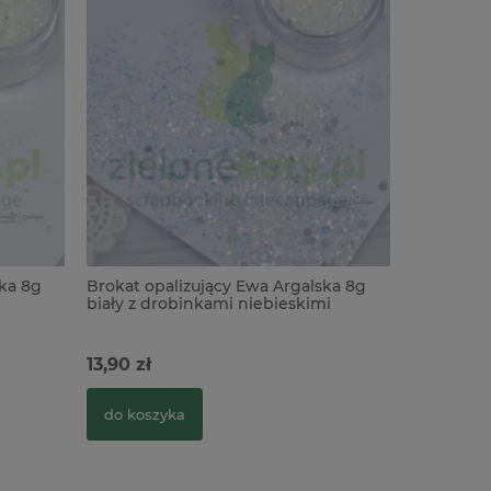
ska 8g
Brokat opalizujący Ewa Argalska 8g
Brokat D
biały z drobinkami niebieskimi
8g brokat
13,90 zł
13,90 zł
do koszyka
do kosz