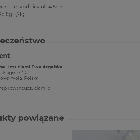
czku o średnicy ok 4,5cm
ć 8g +/-1g
ieczeństwo
ent
ne Uczuciami Ewa Argalska
skiego 24/10
lowa Wola, Polska
nspirowaneuczuciami.pl
ukty powiązane