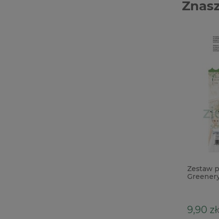
Znasz
Wycinanka Crafty Moly 3D kapliczka
Zestaw p
Greenery
komunia
13,50 zł
9,90 zł