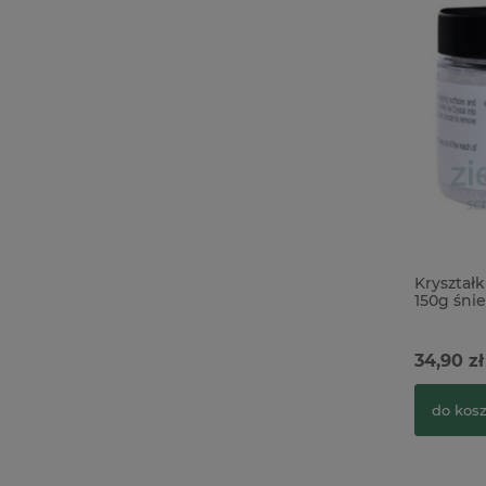
Kryształk
150g śni
34,90 zł
do kos