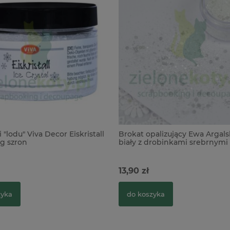
i "lodu" Viva Decor Eiskristall
Brokat opalizujący Ewa Argal
eg szron
biały z drobinkami srebrnymi
13,90 zł
zyka
do koszyka