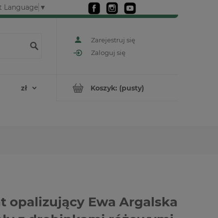
t Language
▼
Zarejestruj się
Zaloguj się
Koszyk:
(pusty)
t opalizujący Ewa Argalska