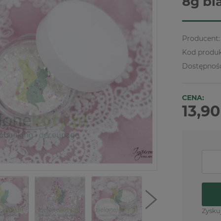
8g bi
Producent:
Kod produk
Dostępnoś
CENA:
13,90
Zysku