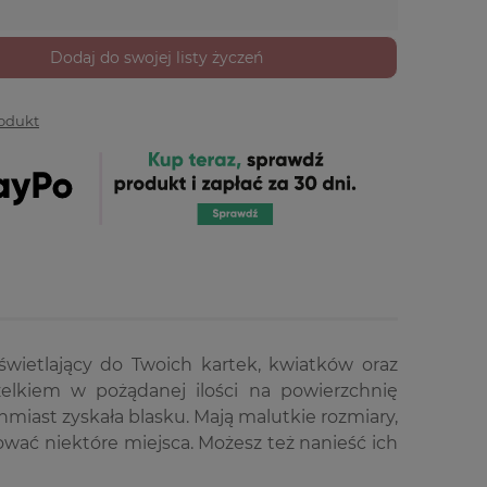
Dodaj do swojej listy życzeń
rodukt
zświetlający do Twoich kartek, kwiatków oraz
zelkiem w pożądanej ilości na powierzchnię
iast zyskała blasku. Mają malutkie rozmiary,
ować niektóre miejsca. Możesz też nanieść ich