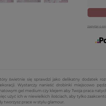
zapytaj o p
który świetnie się sprawdzi jako delikatny dodatek ro
ekoracji. Wystarczy nanieść drobinki miejscowo pęd
matowym gel medium czy klejem aby Twoja praca natychm
ęc użyć ich w niewielkich ilościach, aby tylko zaakcent
dy tworzysz prace w stylu glamour.