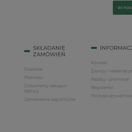
do koszyka
do kos
SKŁADANIE
INFORMAC
ZAMÓWIEŃ
Kontakt
Dostawa
Zwroty i reklamacje
Płatności
Rabaty i promocje
Dokumenty zakupu i
Regulamin
faktury
Polityka prywatnoś
Zamówienia zagraniczne