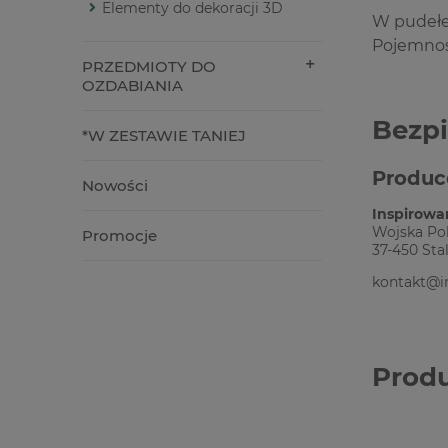
Elementy do dekoracji 3D
W pudełe
Pojemnoś
PRZEDMIOTY DO
OZDABIANIA
Bezp
*W ZESTAWIE TANIEJ
Produc
Nowości
Inspirowa
Wojska Pol
Promocje
37-450 Sta
kontakt@i
Prod