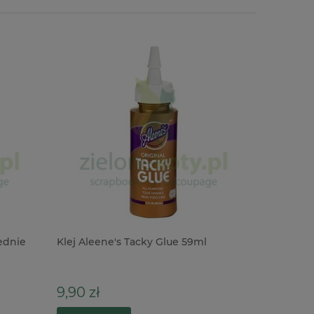
ednie
Klej Aleene's Tacky Glue 59ml
Farba akr
Alchemy L
Sienna 3
9,90 zł
35,90 z