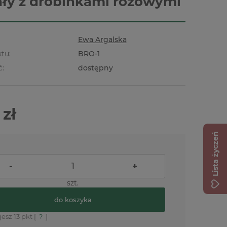
ały z drobinkami różowymi
Ewa Argalska
tu:
BRO-1
ć:
dostępny
 zł
Lista życzeń
-
+
szt.
do koszyka
jesz
13
pkt [
?
]