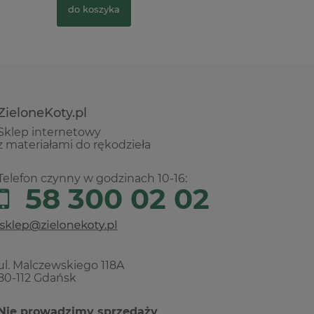
do koszyka
do kosz
ZieloneKoty.pl
Sklep internetowy
z materiałami do rękodzieła
Telefon czynny w godzinach 10-16:
58 300 02 02
ul. Malczewskiego 118A
80-112 Gdańsk
Nie prowadzimy sprzedaży