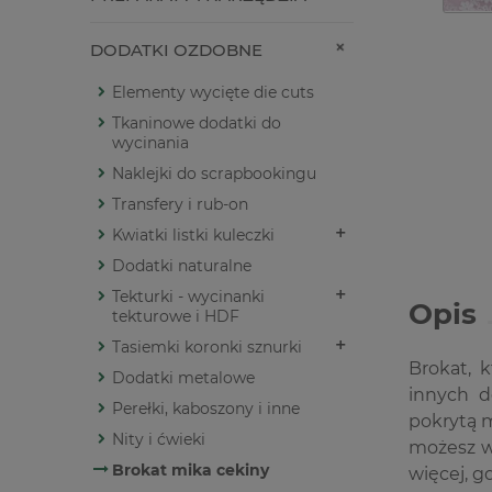
DODATKI OZDOBNE
Elementy wycięte die cuts
Tkaninowe dodatki do
wycinania
Naklejki do scrapbookingu
Transfery i rub-on
Kwiatki listki kuleczki
Dodatki naturalne
Tekturki - wycinanki
Opis
tekturowe i HDF
Tasiemki koronki sznurki
Brokat, 
Dodatki metalowe
innych d
Perełki, kaboszony i inne
pokrytą 
Nity i ćwieki
możesz wi
Brokat mika cekiny
więcej, g