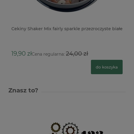
Cekiny Shaker Mix fairly sparkle przezroczyste białe
Ce
cz
26
19,90 zł
24,00 zł
Cena regularna:
do koszyka
Znasz to?