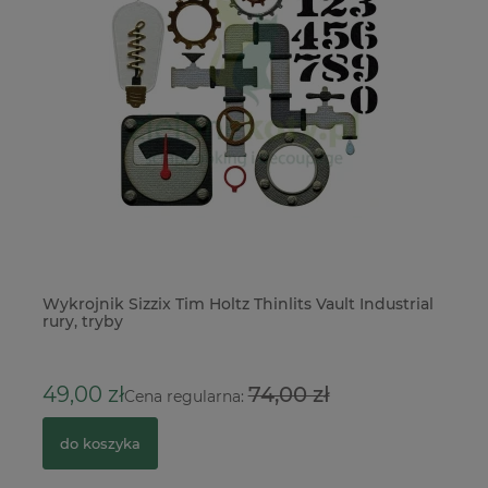
Wykrojnik Sizzix Tim Holtz Thinlits Vault Industrial
Pu
rury, tryby
4
49,00 zł
74,00 zł
Cena regularna:
do koszyka