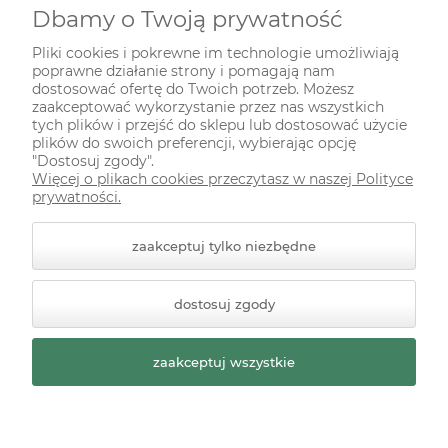
Dbamy o Twoją prywatność
INFORMACJE
Pliki cookies i pokrewne im technologie umożliwiają
poprawne działanie strony i pomagają nam
ODWIEDŹ NAS NA
dostosować ofertę do Twoich potrzeb. Możesz
zaakceptować wykorzystanie przez nas wszystkich
tych plików i przejść do sklepu lub dostosować użycie
plików do swoich preferencji, wybierając opcję
"Dostosuj zgody".
Więcej o plikach cookies przeczytasz w naszej Polityce
prywatności.
zaakceptuj tylko niezbędne
© 2026 zielonekoty.pl. Wszelkie prawa zastrzeżone.
dostosuj zgody
Styl graficzny ShopGadget.pl
Sklep internetowy Shoper
Premium
zaakceptuj wszystkie