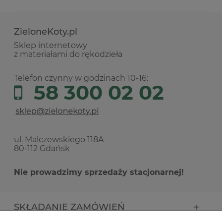
ZieloneKoty.pl
Sklep internetowy
z materiałami do rękodzieła
Telefon czynny w godzinach 10-16:
58 300 02 02
ul. Malczewskiego 118A
80-112 Gdańsk
Nie prowadzimy sprzedaży stacjonarnej!
SKŁADANIE ZAMÓWIEŃ