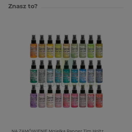
Znasz to?
s
NA ZAMÓWIENIE Mgiełka Ranger Tim Holtz
Wy