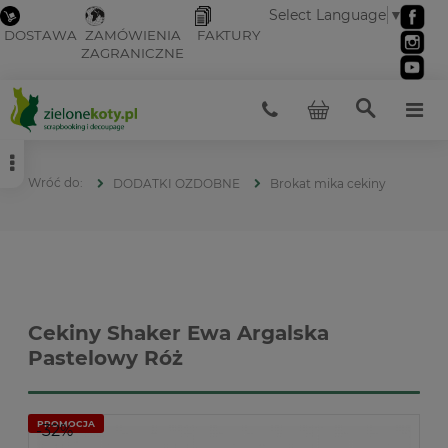
Select Language
▼
DOSTAWA
ZAMÓWIENIA
FAKTURY
ZAGRANICZNE
DODATKI OZDOBNE
Brokat mika cekiny
Cekiny Shaker Ewa Argalska
Pastelowy Róż
PROMOCJA
-32%