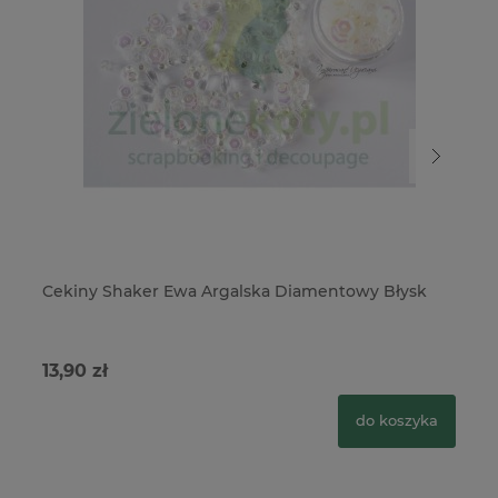
Cekiny Shaker Ewa Argalska Diamentowy Błysk
Ko
& 
13,90 zł
18
do koszyka