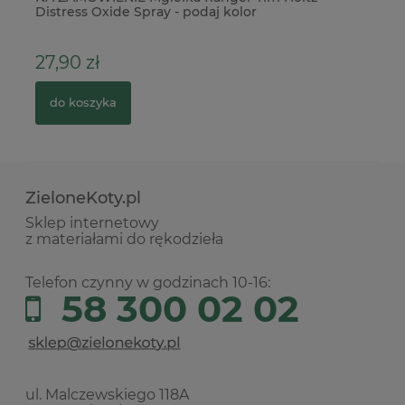
Distress Oxide Spray - podaj kolor
IH
27,90 zł
1
do koszyka
ZieloneKoty.pl
Sklep internetowy
z materiałami do rękodzieła
Telefon czynny w godzinach 10-16:
58 300 02 02
ul. Malczewskiego 118A