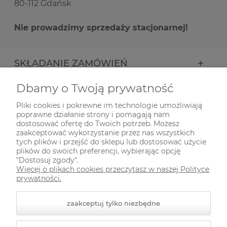
80-112 Gdańsk
Nie prowadzimy sprzedaży stacjonarnej!
SKŁADANIE ZAMÓWIEŃ
Dbamy o Twoją prywatność
INFORMACJE
Pliki cookies i pokrewne im technologie umożliwiają
poprawne działanie strony i pomagają nam
ODWIEDŹ NAS NA
dostosować ofertę do Twoich potrzeb. Możesz
zaakceptować wykorzystanie przez nas wszystkich
tych plików i przejść do sklepu lub dostosować użycie
plików do swoich preferencji, wybierając opcję
"Dostosuj zgody".
Więcej o plikach cookies przeczytasz w naszej Polityce
prywatności.
zaakceptuj tylko niezbędne
© 2026 zielonekoty.pl. Wszelkie prawa zastrzeżone.