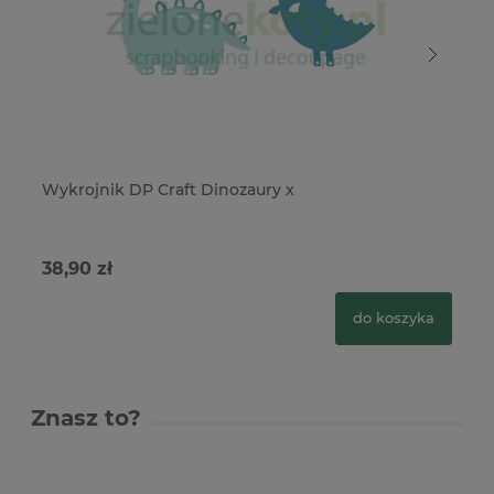
Wykrojnik DP Craft Dinozaury x
Wy
38,90 zł
44
do koszyka
Znasz to?