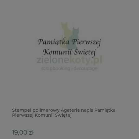
a
Stempel polimerowy Agateria napis Pamiątka
Tr
Pierwszej Komunii Świętej
kw
19,00 zł
12