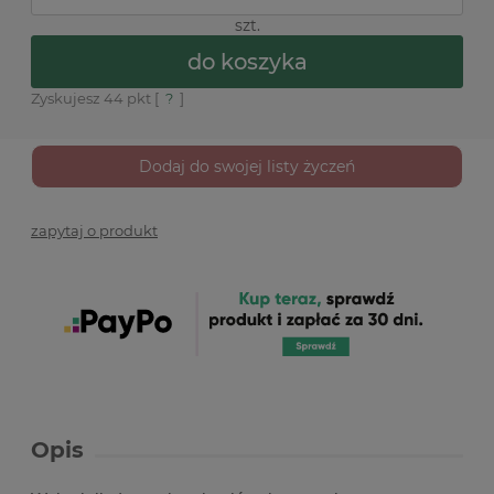
szt.
do koszyka
Zyskujesz
44
pkt [
?
]
Dodaj do swojej listy życzeń
zapytaj o produkt
Opis