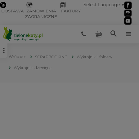
Select Language
▼
DOSTAWA
ZAMÓWIENIA
FAKTURY
ZAGRANICZNE
SCRAPBOOKING
Wykrojniki i foldery
Wykrojniki dziecięce