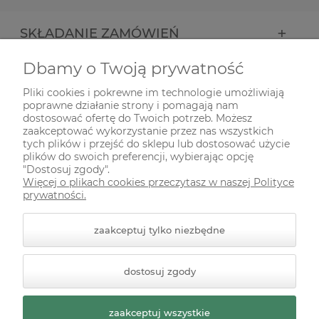
SKŁADANIE ZAMÓWIEŃ
Dbamy o Twoją prywatność
INFORMACJE
Pliki cookies i pokrewne im technologie umożliwiają
poprawne działanie strony i pomagają nam
ODWIEDŹ NAS NA
dostosować ofertę do Twoich potrzeb. Możesz
zaakceptować wykorzystanie przez nas wszystkich
tych plików i przejść do sklepu lub dostosować użycie
plików do swoich preferencji, wybierając opcję
"Dostosuj zgody".
Więcej o plikach cookies przeczytasz w naszej Polityce
prywatności.
zaakceptuj tylko niezbędne
© 2026 zielonekoty.pl. Wszelkie prawa zastrzeżone.
dostosuj zgody
Styl graficzny ShopGadget.pl
Sklep internetowy Shoper
Premium
zaakceptuj wszystkie