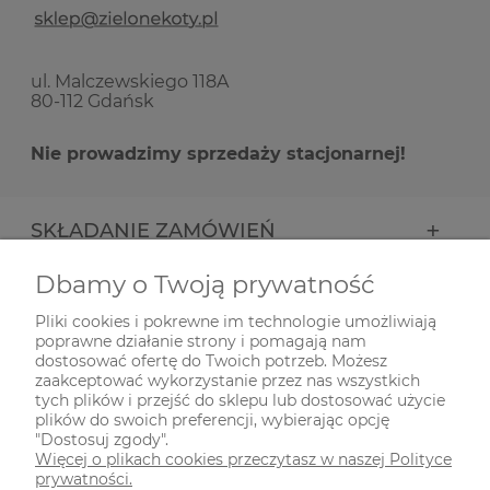
ul. Malczewskiego 118A
80-112 Gdańsk
Nie prowadzimy sprzedaży stacjonarnej!
SKŁADANIE ZAMÓWIEŃ
Dbamy o Twoją prywatność
INFORMACJE
Pliki cookies i pokrewne im technologie umożliwiają
poprawne działanie strony i pomagają nam
ODWIEDŹ NAS NA
dostosować ofertę do Twoich potrzeb. Możesz
zaakceptować wykorzystanie przez nas wszystkich
tych plików i przejść do sklepu lub dostosować użycie
plików do swoich preferencji, wybierając opcję
"Dostosuj zgody".
Więcej o plikach cookies przeczytasz w naszej Polityce
prywatności.