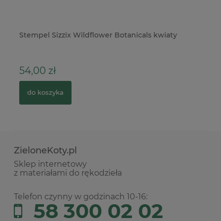
Stempel Sizzix Wildflower Botanicals kwiaty
Po
54,00 zł
2
do koszyka
ZieloneKoty.pl
Sklep internetowy
z materiałami do rękodzieła
Telefon czynny w godzinach 10-16:
58 300 02 02