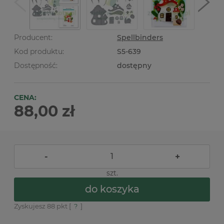
Producent:
Spellbinders
Kod produktu:
S5-639
Dostępność:
dostępny
CENA:
88,00 zł
-
+
szt.
do koszyka
Zyskujesz
88
pkt [
?
]