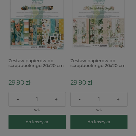
Zestaw papierów do
Zestaw papierów do
scrapbookingu 20x20 cm
scrapbookingu 20x20 cm
Mintay Teen Spirit
Mintay The Wedding Day
29,90 zł
29,90 zł
-
+
-
+
szt.
szt.
do koszyka
do koszyka