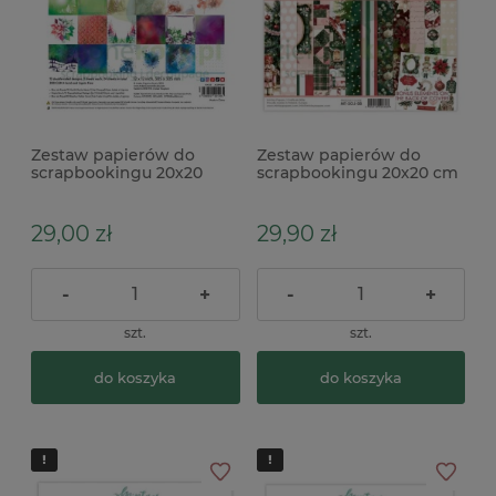
Zestaw papierów do
Zestaw papierów do
scrapbookingu 20x20
scrapbookingu 20x20 cm
Arden Creative Studio
Mintay Season of Joy
Vintage Christmas
29,00 zł
29,90 zł
-
+
-
+
szt.
szt.
do koszyka
do koszyka