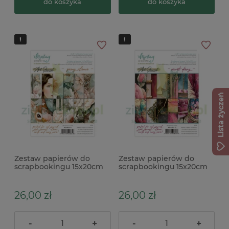
do koszyka
do koszyka
Lista życzeń
Zestaw papierów do
Zestaw papierów do
scrapbookingu 15x20cm
scrapbookingu 15x20cm
Mintay Art Journal Peony
Mintay Art Journal Secret
Silence
Diary
26,00 zł
26,00 zł
-
+
-
+