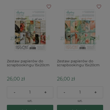
Zestaw papierów do
Zestaw papierów do
scrapbookingu 15x20cm
scrapbookingu 15x20cm
Mintay Art Journal Ink
Mintay Art Journal
Aura
Peachy Breez
26,00 zł
26,00 zł
-
+
-
+
szt.
szt.