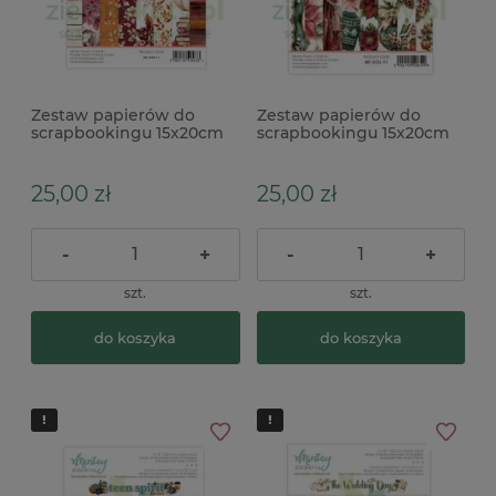
Zestaw papierów do
Zestaw papierów do
scrapbookingu 15x20cm
scrapbookingu 15x20cm
Mintay Rust and Rose
Mintay Season of Joy
uzupełniający
uzupełniający
25,00 zł
25,00 zł
-
+
-
+
szt.
szt.
do koszyka
do koszyka