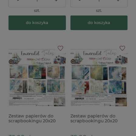
szt.
szt.
do koszyka
do koszyka
Zestaw papierów do
Zestaw papierów do
scrapbookingu 20x20
scrapbookingu 20x20
Craft O'Clock Emerald
Craft O'Clock Emerald
Tales
Tales bazowe