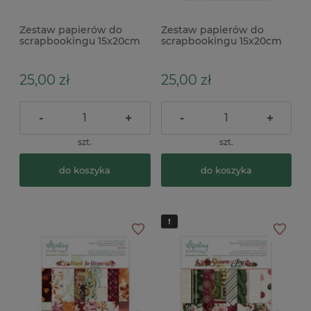
Zestaw papierów do
Zestaw papierów do
scrapbookingu 15x20cm
scrapbookingu 15x20cm
Mintay Man Cave
Mintay Riviera Moments
uzupełniający
uzupełniający
25,00 zł
25,00 zł
-
+
-
+
szt.
szt.
do koszyka
do koszyka