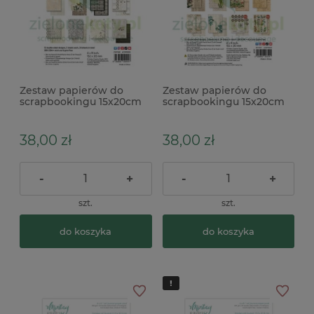
Zestaw papierów do
Zestaw papierów do
scrapbookingu 15x20cm
scrapbookingu 15x20cm
Arden Creative Studio
Arden Creative Studio
Vintage Makers Essentials
Vintage Makers Ledger
Essentials
38,00 zł
38,00 zł
-
+
-
+
szt.
szt.
do koszyka
do koszyka