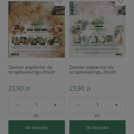
Zestaw papierów do
Zestaw papierów do
scrapbookingu 20x20
scrapbookingu 20x20
Alchemy Of Art Behind
Alchemy Of Art Dreamy
closed doors Za
Dreams
zamkniętymi drzwiami x
23,90 zł
23,90 zł
-
+
-
+
szt.
szt.
do koszyka
do koszyka