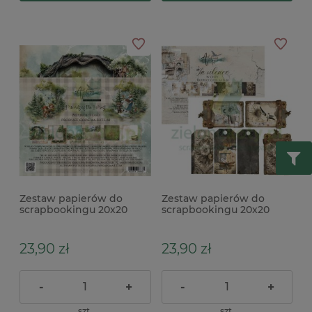
Zestaw papierów do
Zestaw papierów do
scrapbookingu 20x20
scrapbookingu 20x20
Alchemy Of Art Friends of
Alchemy Of Art In Silence
the Forest Przyjaciele lasu
W ciszy
23,90 zł
23,90 zł
-
+
-
+
szt.
szt.