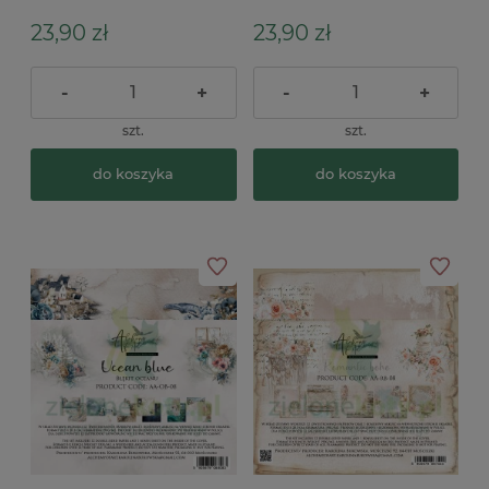
Library biblioteka
Autumn
23,90 zł
23,90 zł
-
+
-
+
szt.
szt.
do koszyka
do koszyka