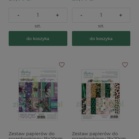
-
+
-
+
szt.
szt.
do koszyka
do koszyka
Zestaw papierów do
Zestaw papierów do
scrapbookingu 15x20cm
scrapbookingu 15x20cm