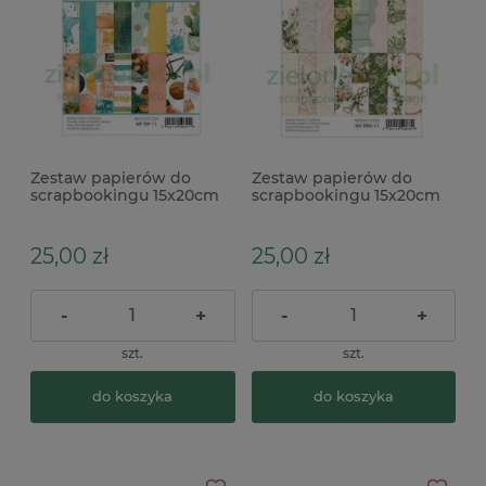
Zestaw papierów do
Zestaw papierów do
scrapbookingu 15x20cm
scrapbookingu 15x20cm
Mintay Teen Spirit
Mintay The Wedding Day
uzupełniający
uzupełniający
25,00 zł
25,00 zł
-
+
-
+
szt.
szt.
do koszyka
do koszyka