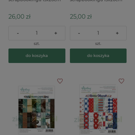
Mintay Art Journal Violet
Mintay Lady's Secret
Whispers
uzupełniający
26,00 zł
25,00 zł
-
+
-
+
szt.
szt.
do koszyka
do koszyka