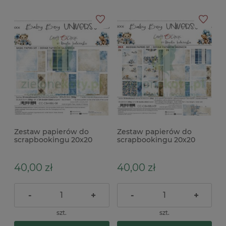
Zestaw papierów do
Zestaw papierów do
scrapbookingu 20x20
scrapbookingu 20x20
Craft O'Clock Baby Boy
Craft O'Clock Baby Boy
Universe bazowe
Universe Mix
40,00 zł
40,00 zł
-
+
-
+
szt.
szt.