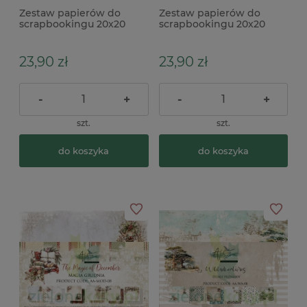
Zestaw papierów do
Zestaw papierów do
scrapbookingu 20x20
scrapbookingu 20x20
Alchemy Of Art Ocean
Alchemy Of Art Romantic
Blue
Bocho
23,90 zł
23,90 zł
-
+
-
+
szt.
szt.
do koszyka
do koszyka