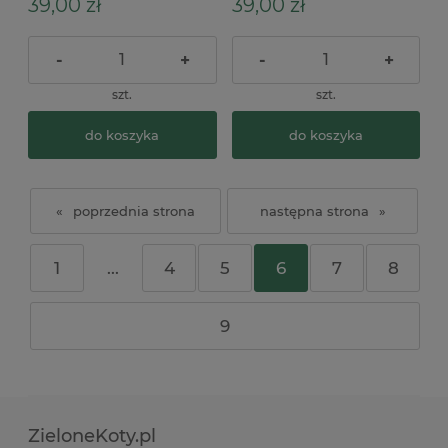
39,00 zł
39,00 zł
-
+
-
+
szt.
szt.
do koszyka
do koszyka
«
»
1
...
4
5
6
7
8
9
ZieloneKoty.pl