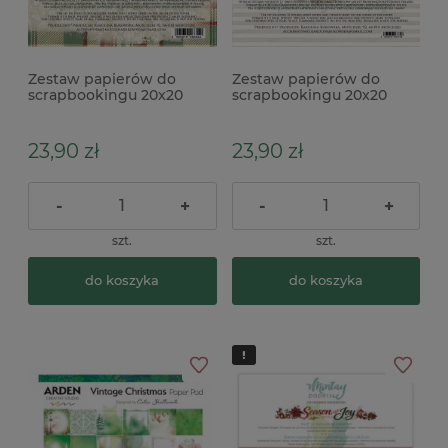
Zestaw papierów do
Zestaw papierów do
scrapbookingu 20x20
scrapbookingu 20x20
Alchemy Of Art The
Alchemy Of Art Wild
Magic of December
Adventures
23,90 zł
23,90 zł
-
+
-
+
szt.
szt.
do koszyka
do koszyka