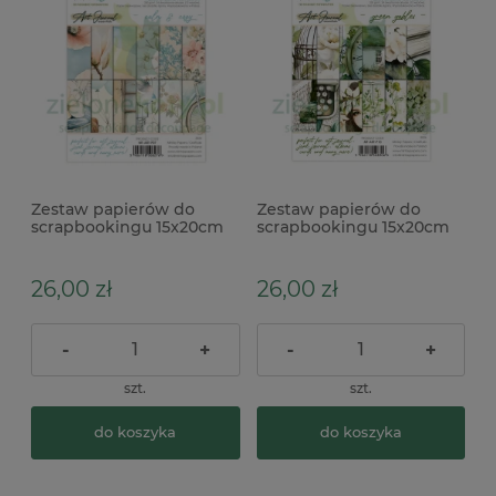
Zestaw papierów do
Zestaw papierów do
scrapbookingu 15x20cm
scrapbookingu 15x20cm
Mintay Art Journal Calm &
Mintay Art Journal Green
Cozy
Gables
26,00 zł
26,00 zł
-
+
-
+
szt.
szt.
do koszyka
do koszyka