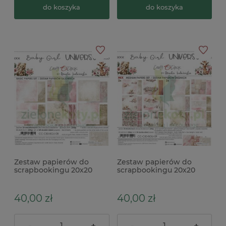
do koszyka
do koszyka
Zestaw papierów do
Zestaw papierów do
scrapbookingu 20x20
scrapbookingu 20x20
Craft O'Clock Baby Girl
Craft O'Clock Baby Girl
Universe bazowe
Universe Mix
40,00 zł
40,00 zł
-
+
-
+