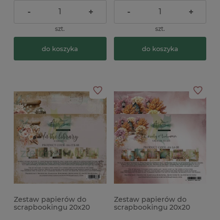
-
+
-
+
szt.
szt.
do koszyka
do koszyka
Zestaw papierów do
Zestaw papierów do
scrapbookingu 20x20
scrapbookingu 20x20
Alchemy Of Art In the
Alchemy Of Art Lovely