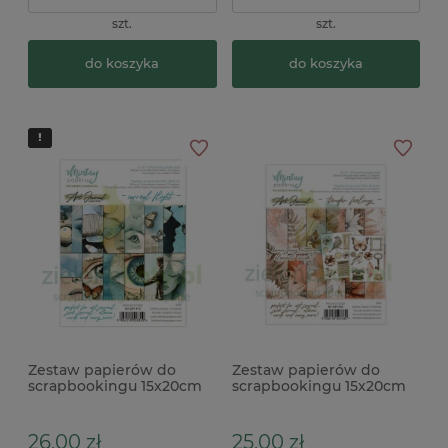
szt.
szt.
do koszyka
do koszyka
Zestaw papierów do
Zestaw papierów do
scrapbookingu 15x20cm
scrapbookingu 15x20cm
Mintay Art Journal Surreal
Mintay Art Journal Tender
Flight
Feelings x
26,00 zł
25,00 zł