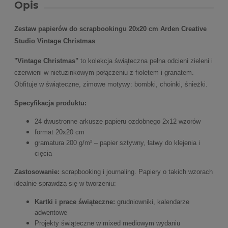
Opis
Zestaw papierów do scrapbookingu 20x20 cm Arden Creative
Studio Vintage Christmas
"Vintage Christmas"
to kolekcja świąteczna pełna odcieni zieleni i
czerwieni w nietuzinkowym połączeniu z fioletem i granatem.
Obfituje w świąteczne, zimowe motywy: bombki, choinki, śnieżki.
Specyfikacja produktu:
24 dwustronne arkusze papieru ozdobnego 2x12 wzorów
format 20x20 cm
gramatura 200 g/m² – papier sztywny, łatwy do klejenia i
cięcia
Zastosowanie:
scrapbooking i journaling. Papiery o takich wzorach
idealnie sprawdzą się w tworzeniu:
Kartki i prace świąteczne:
grudniowniki, kalendarze
adwentowe
Projekty świąteczne w mixed mediowym wydaniu