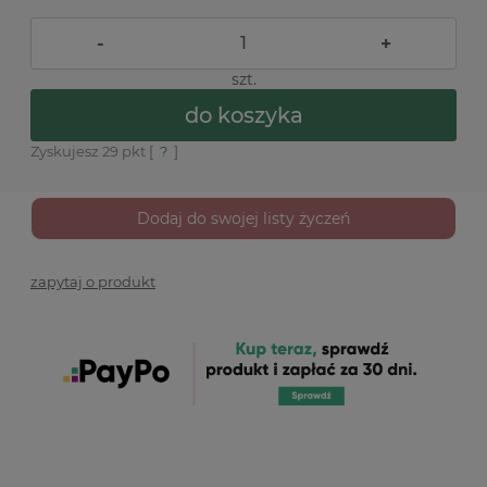
-
+
szt.
do koszyka
Zyskujesz
29
pkt [
?
]
Dodaj do swojej listy życzeń
zapytaj o produkt