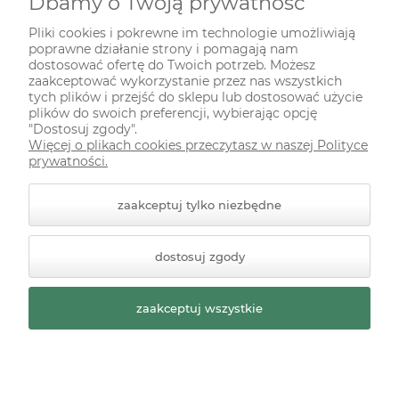
Dbamy o Twoją prywatność
INFORMACJE
Pliki cookies i pokrewne im technologie umożliwiają
poprawne działanie strony i pomagają nam
ODWIEDŹ NAS NA
dostosować ofertę do Twoich potrzeb. Możesz
zaakceptować wykorzystanie przez nas wszystkich
tych plików i przejść do sklepu lub dostosować użycie
plików do swoich preferencji, wybierając opcję
"Dostosuj zgody".
Więcej o plikach cookies przeczytasz w naszej Polityce
prywatności.
zaakceptuj tylko niezbędne
© 2026 zielonekoty.pl. Wszelkie prawa zastrzeżone.
dostosuj zgody
Styl graficzny ShopGadget.pl
Sklep internetowy Shoper
Premium
zaakceptuj wszystkie