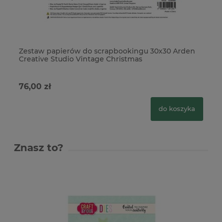
Zestaw papierów do scrapbookingu 30x30 Arden
Ze
Creative Studio Vintage Christmas
Cr
76,00 zł
38
do koszyka
Znasz to?