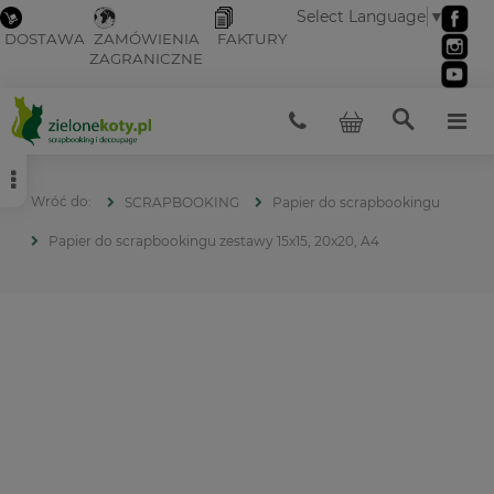
Select Language
▼
DOSTAWA
ZAMÓWIENIA
FAKTURY
ZAGRANICZNE
SCRAPBOOKING
Papier do scrapbookingu
Papier do scrapbookingu zestawy 15x15, 20x20, A4