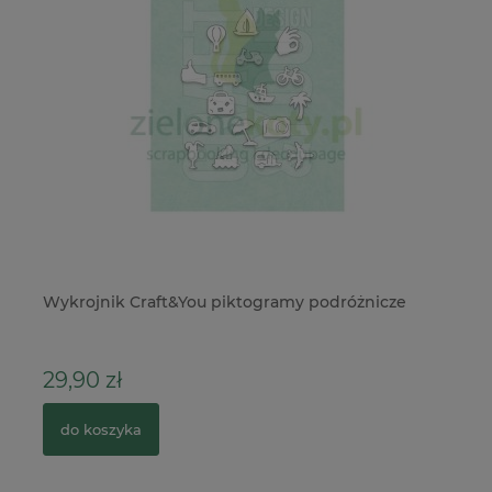
Wykrojnik Craft&You piktogramy podróżnicze
Ta
wy
29,90 zł
3
do koszyka