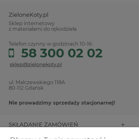
ZieloneKoty.pl
Sklep internetowy
z materiałami do rękodzieła
Telefon czynny w godzinach 10-16:
58 300 02 02
ul. Malczewskiego 118A
80-112 Gdańsk
Nie prowadzimy sprzedaży stacjonarnej!
SKŁADANIE ZAMÓWIEŃ