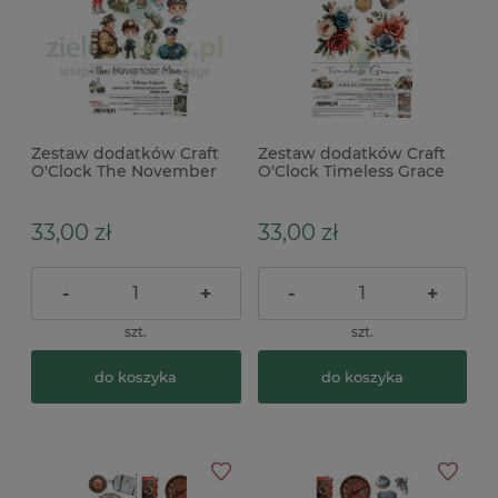
Zestaw dodatków Craft
Zestaw dodatków Craft
O'Clock The November
O'Clock Timeless Grace
Man Work Man
Flowers and more
33,00 zł
33,00 zł
-
+
-
+
szt.
szt.
do koszyka
do koszyka