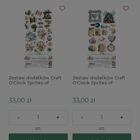
Zestaw dodatków Craft
Zestaw dodatków Craft
O'Clock Sprites of
O'Clock Sprites of
Harmony Flowers and
Harmony Harmony
more
33,00 zł
33,00 zł
-
+
-
+
szt.
szt.