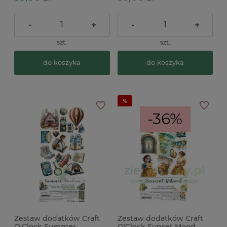
-
+
-
+
szt.
szt.
do koszyka
do koszyka
-36%
Zestaw dodatków Craft
Zestaw dodatków Craft
O'Clock Summer
O'Clock Sunset Mood