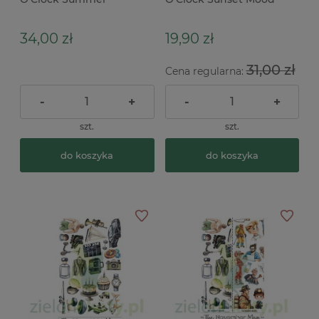
Adventures Trip podróże
Sunset x
wędrówka camping
34,00 zł
19,90 zł
31,00 zł
Cena regularna:
-
+
-
+
szt.
szt.
do koszyka
do koszyka