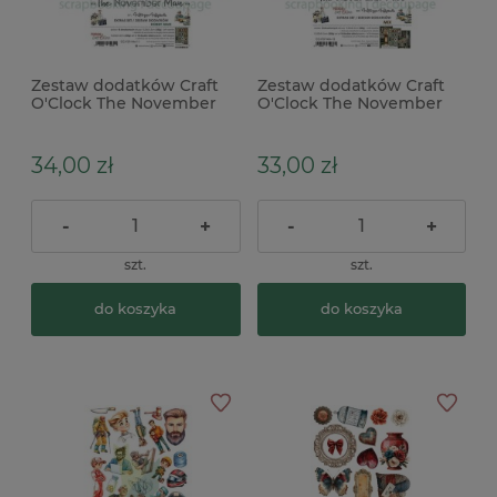
Zestaw dodatków Craft
Zestaw dodatków Craft
O'Clock The November
O'Clock The November
Man Hobby Man
Man Mix męskie hobby
34,00 zł
33,00 zł
-
+
-
+
szt.
szt.
do koszyka
do koszyka