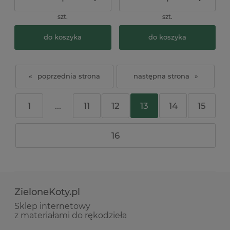
szt.
szt.
do koszyka
do koszyka
«
»
1
...
11
12
13
14
15
16
ZieloneKoty.pl
Sklep internetowy
z materiałami do rękodzieła