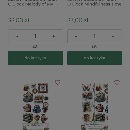
O'Clock Melody of My
O'Clock Mindfulness Time
Soul Mix
Flowers & more
33,00 zł
33,00 zł
-
+
-
+
szt.
szt.
do koszyka
do koszyka