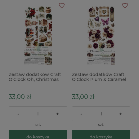
Zestaw dodatków Craft
Zestaw dodatków Craft
O'Clock Oh, Christmas
O'Clock Plum & Caramel
Night Mix
Flowers and more
33,00 zł
33,00 zł
-
+
-
+
szt.
szt.
do koszyka
do koszyka